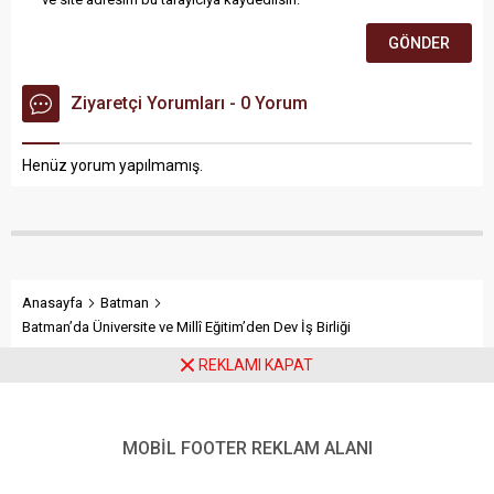
Ziyaretçi Yorumları - 0 Yorum
Henüz yorum yapılmamış.
Anasayfa
Batman
Batman’da Üniversite ve Millî Eğitim’den Dev İş Birliği
REKLAMI KAPAT
Batman’da Üniversite ve Millî
Eğitim’den Dev İş Birliği
MOBİL FOOTER REKLAM ALANI