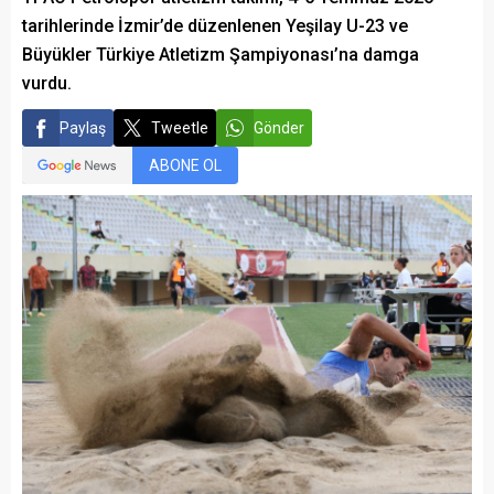
tarihlerinde İzmir’de düzenlenen Yeşilay U-23 ve
Büyükler Türkiye Atletizm Şampiyonası’na damga
vurdu.
Paylaş
Tweetle
Gönder
ABONE OL