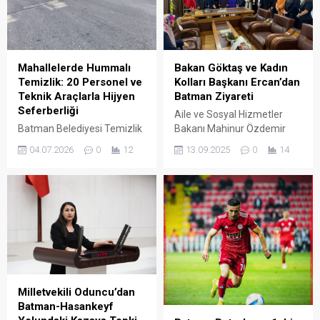
Mahallelerde Hummalı
Bakan Göktaş ve Kadın
Temizlik: 20 Personel ve
Kolları Başkanı Ercan’dan
Teknik Araçlarla Hijyen
Batman Ziyareti
Seferberliği
Aile ve Sosyal Hizmetler
Batman Belediyesi Temizlik
Bakanı Mahinur Özdemir
İşleri Müdürlüğü, kent
Göktaş ile AK Parti Genel
04.07.2026
0
12
13.09.2025
0
14
sakinlerinin daha temiz,
Merkez Kadın Kolları
sağlıklı ve düzenli bir
Başkanı Tuğba Işık Ercan,
çevrede yaşamlarını
programları kapsamında
sürdürebilmesi amacıyla
Batman’a gelerek AK Parti
yürüttüğü geniş kapsamlı
Batman İl Başkanlığını
mahalle temizlik programını
ziyaret etti.
kesintisiz sürdürüyor.
Milletvekili Oduncu’dan
Batman-Hasankeyf