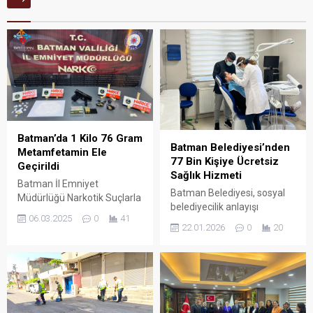
Batman’da 1 Kilo 76 Gram
Batman Belediyesi’nden
Metamfetamin Ele
77 Bin Kişiye Ücretsiz
Geçirildi
Sağlık Hizmeti
Batman İl Emniyet
Batman Belediyesi, sosyal
Müdürlüğü Narkotik Suçlarla
belediyecilik anlayışı
Mücadele Şube Müdürlüğü
06.03.2025
0
41
doğrultusunda yürüttüğü
ekipleri, uyuşturucu
22.01.2026
0
20
ücretsiz sağlık hizmetleriyle
operasyonu
kent genelinde önemli bir
gerçekleştirerek 1 kilo 76
ihtiyaca karşılık vermeye
gram metamfetamin ele
devam ediyor.
geçirdi.