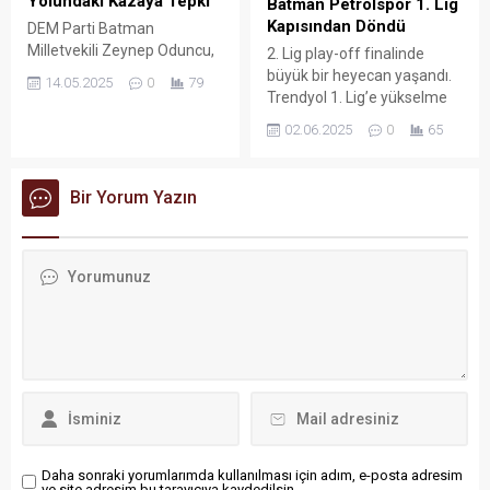
Yolundaki Kazaya Tepki
Batman Petrolspor 1. Lig
Kapısından Döndü
DEM Parti Batman
Milletvekili Zeynep Oduncu,
2. Lig play-off finalinde
Batman-Hasankeyf yolunda
büyük bir heyecan yaşandı.
14.05.2025
0
79
yaşanan trafik kazasına
Trendyol 1. Lig’e yükselme
ilişkin sosyal medya
mücadelesi veren Batman
02.06.2025
0
65
platformu X üzerinden
Petrolspor, rakibi Artı Değer
dikkat çeken bir açıklama
Vanspor’a penaltı atışlarında
yaptı.
5-4 mağlup oldu ve bir üst
Bir Yorum Yazın
lige çıkma şansını kaçırdı.
Daha sonraki yorumlarımda kullanılması için adım, e-posta adresim
ve site adresim bu tarayıcıya kaydedilsin.