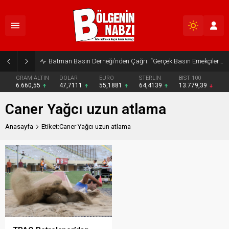
Batman Basın Derneği’nden Çağrı: “Gerçek Basın Emekçileri Desteklenmeli”
GRAM ALTIN
DOLAR
EURO
STERLİN
BIST 100
6.660,55
47,7111
55,1881
64,4139
13.779,39
Caner Yağcı uzun atlama
Anasayfa
Etiket:Caner Yağcı uzun atlama