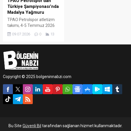
TPAO Petrolspor’dan
Türkiye Şampiyonası’nda
Madalya Yağmuru
TPAO Petrolspor atletizm
takımı, 4-5 Temmuz 2026
tarihlerinde İzmir’de
09.07.2026
0
13
düzenlenen Yeşilay U-23 ve
Büyükler Türkiye Atletizm
Şampiyonası’na damga
vurdu.
Copyright © 2025 bolgeninnabzi.com
Bu Site
Güvenli Bil
tarafından sağlanan hizmet kullanmaktadır.