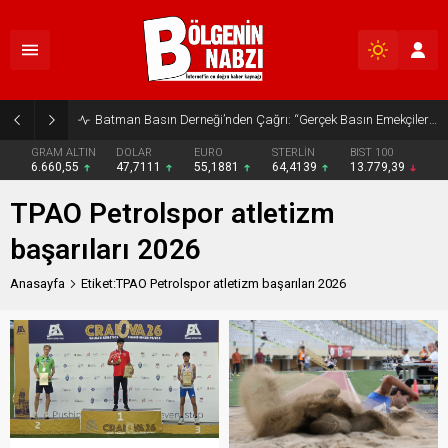
Batman Basın Derneği’nden Çağrı: “Gerçek Basın Emekçileri Desteklenmeli”
GRAM ALTIN
DOLAR
EURO
STERLİN
BIST 100
6.660,55
47,7111
55,1881
64,4139
13.779,39
TPAO Petrolspor atletizm
başarıları 2026
Anasayfa
Etiket:TPAO Petrolspor atletizm başarıları 2026