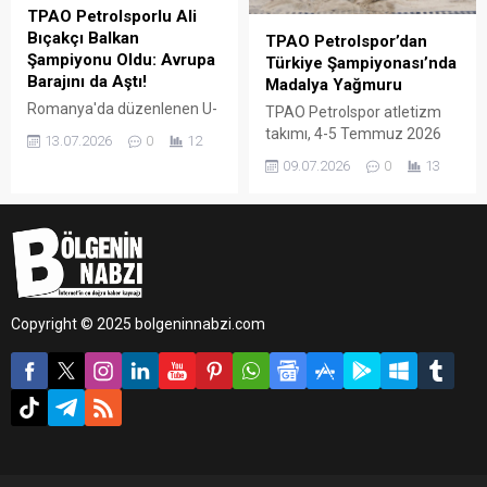
TPAO Petrolsporlu Ali
Bıçakçı Balkan
TPAO Petrolspor’dan
Şampiyonu Oldu: Avrupa
Türkiye Şampiyonası’nda
Barajını da Aştı!
Madalya Yağmuru
Romanya'da düzenlenen U-
TPAO Petrolspor atletizm
20 Balkan Atletizm
takımı, 4-5 Temmuz 2026
13.07.2026
0
12
Şampiyonası'nda piste çıkan
tarihlerinde İzmir’de
09.07.2026
0
13
TPAO Petrolspor'un milli
düzenlenen Yeşilay U-23 ve
sporcusu Ali Bıçakçı, 3000
Büyükler Türkiye Atletizm
metre engelli koşuda
Şampiyonası’na damga
sergilediği muhteşem
vurdu.
performansla altın
madalyanın sahibi oldu. Ay-
yıldızlı bayrağı kürsünün en
Copyright © 2025 bolgeninnabzi.com
üst basamağında
dalgalandıran genç atlet,
hem Türkiye'nin hem de
Batman'ın gururu oldu.