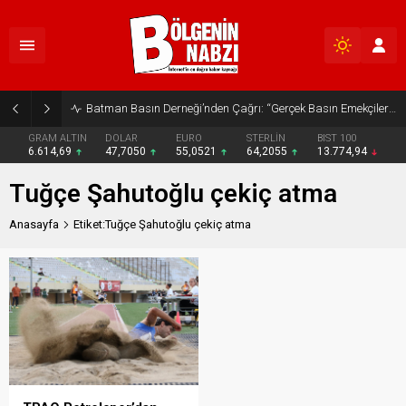
Batman Basın Derneği’nden Çağrı: “Gerçek Basın Emekçileri Desteklenmeli”
GRAM ALTIN
DOLAR
EURO
STERLİN
BIST 100
6.614,69
47,7050
55,0521
64,2055
13.774,94
Tuğçe Şahutoğlu çekiç atma
Anasayfa
Etiket:Tuğçe Şahutoğlu çekiç atma