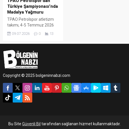
TPAO Petrolspor’dan
Türkiye Şampiyonası’nda
Madalya Yağmuru
TPAO Petrolspor atletizm
takımı, 4-5 Temmuz 2026
tarihlerinde İzmir’de
09.07.2026
0
13
düzenlenen Yeşilay U-23 ve
Büyükler Türkiye Atletizm
Şampiyonası’na damga
vurdu.
Copyright © 2025 bolgeninnabzi.com
Bu Site
Güvenli Bil
tarafından sağlanan hizmet kullanmaktadır.