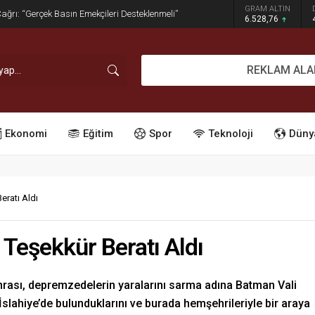
GRAM ALTIN
dırım İşgaline Geçit Yok!
6.528,76
REKLAM ALA
Ekonomi
Eğitim
Spor
Teknoloji
Düny
eratı Aldı
 Teşekkür Beratı Aldı
nrası, depremzedelerin yaralarını sarma adına Batman Vali
slahiye’de bulunduklarını ve burada hemşehrileriyle bir araya