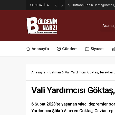
SON DAKİKA
Zabıta Ekiplerinden Yol ve Kal
Anasayfa
Gündem
Siyaset
Anasayfa
Batman
Vali Yardımcısı Göktaş, Teşekkür B
Vali Yardımcısı Göktaş,
6 Şubat 2023’te yaşanan yıkıcı depremler so
Yardımcısı Şükrü Alperen Göktaş, Gaziantep İ