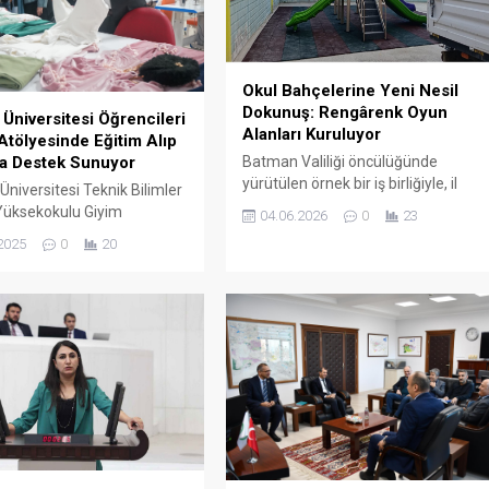
Okul Bahçelerine Yeni Nesil
Dokunuş: Rengârenk Oyun
Üniversitesi Öğrencileri
Alanları Kuruluyor
Atölyesinde Eğitim Alıp
Batman Valiliği öncülüğünde
a Destek Sunuyor
yürütülen örnek bir iş birliğiyle, il
niversitesi Teknik Bilimler
merkezindeki okul bahçeleri yeni
Yüksekokulu Giyim
04.06.2026
0
23
nesil çocuk oyun parklarıyla
isi Programı öğrencileri,
2025
0
20
donatılıyor. Proje sayesinde
rik hem de uygulamalı
öğrenciler, çok daha güvenli ve
le sektöre hazırlanıyor.
nitelikli alanlarda vakit geçirme
etim Atölyesinde yürütülen
imkânına kavuşuyor.
ar, öğrencilerin mesleki
ini geliştirmelerine katkı