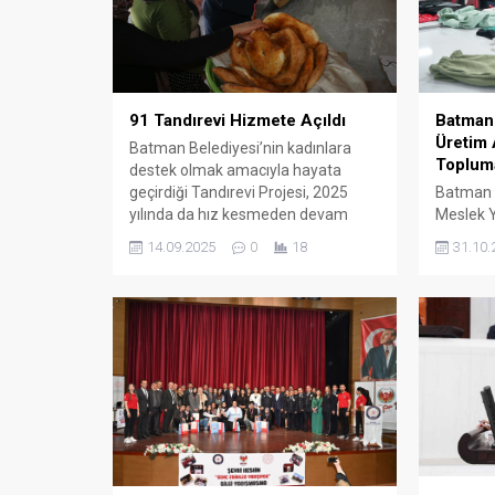
Batman 
91 Tandırevi Hizmete Açıldı
Üretim 
Batman Belediyesi’nin kadınlara
Toplum
destek olmak amacıyla hayata
Batman Ü
geçirdiği Tandırevi Projesi, 2025
Meslek 
yılında da hız kesmeden devam
Teknoloj
ediyor.
31.10.
14.09.2025
0
18
hem teo
eğitimler
Giyim Ür
çalışmal
beceriler
sağlıyor.