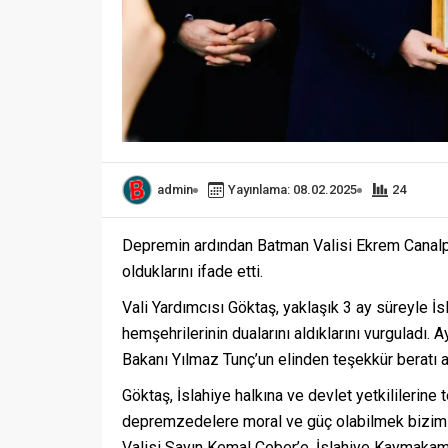
admin
Yayınlama: 08.02.2025
24
Depremin ardından Batman Valisi Ekrem Canalp’in
olduklarını ifade etti.
Vali Yardımcısı Göktaş, yaklaşık 3 ay süreyle İs
hemşehrilerinin dualarını aldıklarını vurguladı. 
Bakanı Yılmaz Tunç’un elinden teşekkür beratı al
Göktaş, İslahiye halkına ve devlet yetkililerine
depremzedelere moral ve güç olabilmek bizim i
Valisi Sayın Kemal Çeber’e, İslahiye Kaymakam