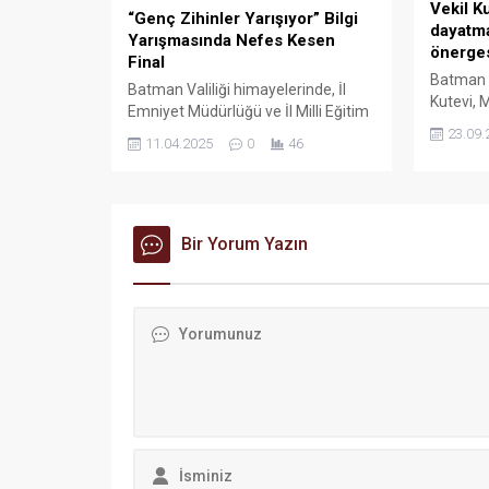
Vekil K
“Genç Zihinler Yarışıyor” Bilgi
dayatmas
Yarışmasında Nefes Kesen
önerge
Final
Batman M
Batman Valiliği himayelerinde, İl
Kutevi, M
Emniyet Müdürlüğü ve İl Milli Eğitim
Tekin’in
Müdürlüğü iş birliğiyle bu yıl
23.09.
11.04.2025
0
46
Türkiye B
üçüncüsü düzenlenen “Genç
soru öne
Zihinler Yarışıyor” liseler arası genel
kültür bilgi yarışmasının finali büyük
bir heyecanla gerçekleşti.
Bir Yorum Yazın