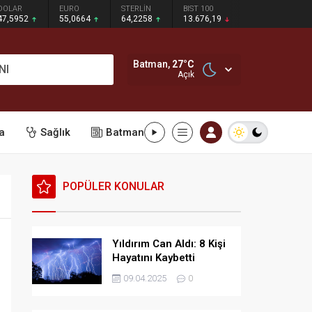
DOLAR
EURO
STERLİN
BIST 100
47,5952
55,0664
64,2258
13.676,19
Batman,
27
°C
NI
Açık
a
Sağlık
Batman
POPÜLER KONULAR
Yıldırım Can Aldı: 8 Kişi
Hayatını Kaybetti
09.04.2025
0