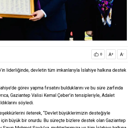
A
A
0
+
-
 liderliğinde, devletin tüm imkanlarıyla İslahiye halkına destek
lahiye’de görev yapma fırsatını bulduklarını ve bu süre zarfında
Ayrıca, Gaziantep Valisi Kemal Çeber’in tensipleriyle, Adalet
dıklarını söyledi.
 teşekkürlerini ileterek, “Devlet büyüklerimizin desteğiyle
çin büyük bir onurdu. Bu süreçte bizlere destek olan Gaziantep
ı Sayın Mehmet Soylu’ya, muhtarlarımıza ve tüm İslahiye halkına