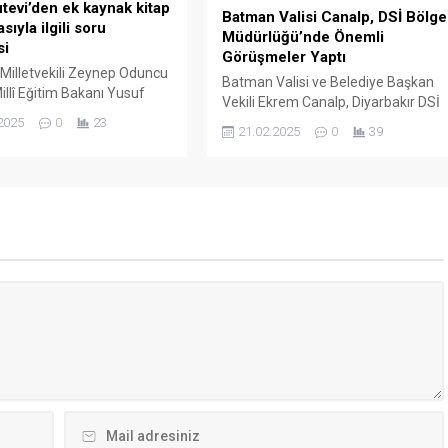
utevi’den ek kaynak kitap
Batman Valisi Canalp, DSİ Bölge
ıyla ilgili soru
Müdürlüğü’nde Önemli
si
Görüşmeler Yaptı
illetvekili Zeynep Oduncu
Batman Valisi ve Belediye Başkan
illî Eğitim Bakanı Yusuf
Vekili Ekrem Canalp, Diyarbakır DSİ
 cevaplandırması istemiyle
10. Bölge Müdürü Zafer Akın’ı
2025
0
23
21.02.2025
0
39
üyük Millet Meclisi’ne yazılı
ziyaret ederek Batman’ın geleceği
rgesi sundu.
için kritik projeleri masaya yatırdı.