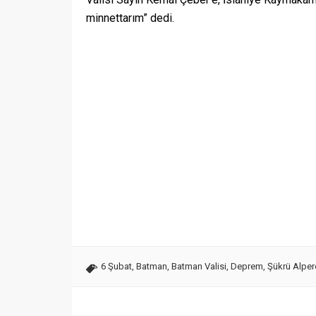
minnettarım” dedi.
6 Şubat
,
Batman
,
Batman Valisi
,
Deprem
,
Şükrü Alpe