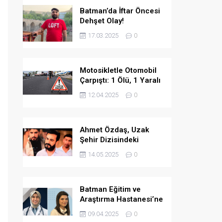
Batman’da İftar Öncesi
Dehşet Olay!
17.03.2025
0
Motosikletle Otomobil
Çarpıştı: 1 Ölü, 1 Yaralı
12.04.2025
0
Ahmet Özdaş, Uzak
Şehir Dizisindeki
Performansıyla Beğeni
14.05.2025
0
Topladı
Batman Eğitim ve
Araştırma Hastanesi’ne
İki Yeni Uzman Hekim
09.04.2025
0