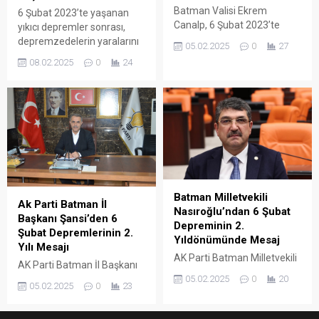
Batman Valisi Ekrem
6 Şubat 2023’te yaşanan
Canalp, 6 Şubat 2023’te
yıkıcı depremler sonrası,
Kahramanmaraş merkezli
depremzedelerin yaralarını
05.02.2025
0
27
meydana gelen ve 11 ili
sarma adına Batman Vali
08.02.2025
0
24
etkileyen büyük depremin
Yardımcısı Şükrü Alperen
anma yıl dönümünde
Göktaş, Gaziantep
açıklamalarda bulundu.
İslahiye’de bulunduklarını ve
burada hemşehrileriyle bir
araya geldiklerini belirtti.
Batman Milletvekili
Ak Parti Batman İl
Nasıroğlu’ndan 6 Şubat
Başkanı Şansi’den 6
Depreminin 2.
Şubat Depremlerinin 2.
Yıldönümünde Mesaj
Yılı Mesajı
AK Parti Batman Milletvekili
AK Parti Batman İl Başkanı
Ferhat Nasıroğlu, 6 Şubat
05.02.2025
0
20
Hüseyin Şansi, 6 Şubat
2023’te Kahramanmaraş
05.02.2025
0
23
2023’te meydana gelen
merkezli meydana gelen ve
Kahramanmaraş merkezli
“asrın felaketi” olarak anılan