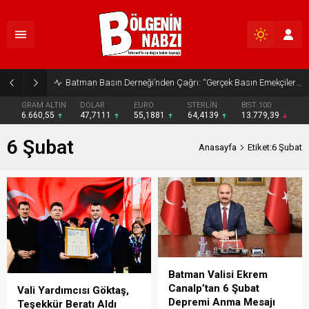
Batman Basın Derneği’nden Çağrı: “Gerçek Basın Emekçileri Desteklenmeli”
GRAM ALTIN
DOLAR
EURO
STERLİN
BIST 100
6.660,55
47,7111
55,1881
64,4139
13.779,39
6 Şubat
Anasayfa
Etiket:6 Şubat
Batman Valisi Ekrem
Canalp’tan 6 Şubat
Vali Yardımcısı Göktaş,
Depremi Anma Mesajı
Teşekkür Beratı Aldı