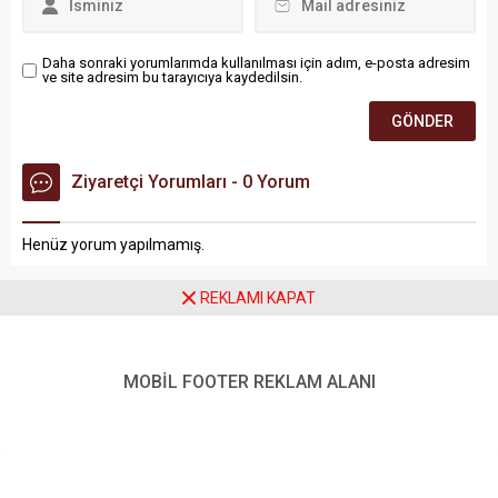
Daha sonraki yorumlarımda kullanılması için adım, e-posta adresim
ve site adresim bu tarayıcıya kaydedilsin.
Ziyaretçi Yorumları - 0 Yorum
Henüz yorum yapılmamış.
REKLAMI KAPAT
MOBİL FOOTER REKLAM ALANI
Anasayfa
Batman
Batman Valisi’nin Eşi Dr. Ayten Canalp’tan Ailelere Ziyaret
Batman Valisi’nin Eşi Dr.