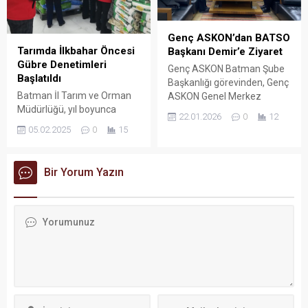
Genç ASKON’dan BATSO
Tarımda İlkbahar Öncesi
Başkanı Demir’e Ziyaret
Gübre Denetimleri
Genç ASKON Batman Şube
Başlatıldı
Başkanlığı görevinden, Genç
Batman İl Tarım ve Orman
ASKON Genel Merkez
Müdürlüğü, yıl boyunca
Başkan Yardımcılığı ve
22.01.2026
0
12
gerçekleştirdiği rutin
Teşkilat Başkanlığı görevine
05.02.2025
0
15
kontroller kapsamında
getirilen Bilal Çağlayan ile
gübre dağıtım bayilerini
Genç ASKON Batman Şube
dikkatle incelemeye aldı.
Başkanlığına atanan Veysi
Bir Yorum Yazın
Öztürk, Batman Ticaret ve
Sanayi Odası (BATSO)
Yönetim Kurulu Başkanı
Abdulkadir Demir’i
makamında ziyaret etti.