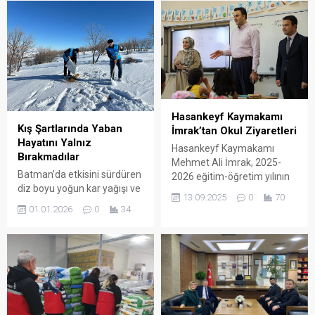
yaya trafiğini fırsat bilerek,
normal zamanda
müdahalesi zor olan ana
arterlerde kapsamlı bir
altyapı ve üstyapı
seferberliği başlattı.
Hasankeyf Kaymakamı
Kış Şartlarında Yaban
İmrak’tan Okul Ziyaretleri
Hayatını Yalnız
Hasankeyf Kaymakamı
Bırakmadılar
Mehmet Ali İmrak, 2025-
Batman’da etkisini sürdüren
2026 eğitim-öğretim yılının
diz boyu yoğun kar yağışı ve
başlaması nedeniyle ilçedeki
13.09.2025
0
70
dondurucu soğuk hava,
okulları ziyaret etti.
01.01.2026
0
34
yaban hayvanlarının
beslenmesini zorlaştırırken
Batman Belediyesi, zorlu kış
şartlarında yaban hayatına
yönelik destek çalışmalarını
aralıksız sürdürdü.