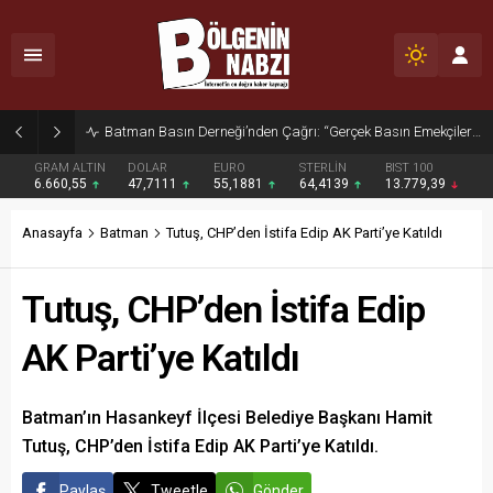
Zabıta Ekiplerinden Yol ve Kaldırım İşgaline Geçit Yok!
GRAM ALTIN
DOLAR
EURO
STERLİN
BIST 100
6.660,55
47,7111
55,1881
64,4139
13.779,39
Anasayfa
Batman
Tutuş, CHP’den İstifa Edip AK Parti’ye Katıldı
Tutuş, CHP’den İstifa Edip
AK Parti’ye Katıldı
Batman’ın Hasankeyf İlçesi Belediye Başkanı Hamit
Tutuş, CHP’den İstifa Edip AK Parti’ye Katıldı.
Paylaş
Tweetle
Gönder