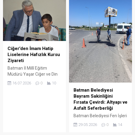
Ciğer’den İmam Hatip
Liselerine Hafızlık Kursu
Ziyareti
Batman İl Millî Eğitim
Müdürü Yaşar Ciğer ve Din
Öğretimi Şube Müdürü Hacı
16.07.2026
0
10
Arslan, kentteki din öğretimi
Batman Belediyesi
ve hafızlık çalışmalarını
Bayram Sakinliğini
yerinde incelemek amacıyla
Fırsata Çevirdi: Altyapı ve
TP Fatıma Zehra Kız
Asfalt Seferberliği
Anadolu İmam Hatip Lisesi
Batman Belediyesi Fen İşleri
ile Gazi Anadolu İmam Hatip
Müdürlüğü, Kurban Bayramı
Lisesi bünyesindeki hafızlık
29.05.2026
0
14
tatiliyle birlikte kent
kurslarını ziyaret etti.
genelinde azalan araç ve