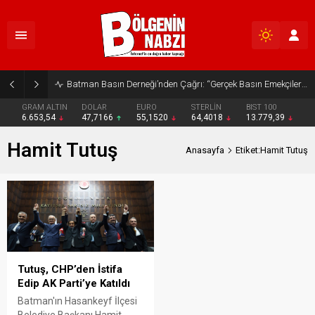
Batman Basın Derneği’nden Çağrı: “Gerçek Basın Emekçileri Desteklenmeli”
GRAM ALTIN
DOLAR
EURO
STERLİN
BIST 100
6.653,54
47,7166
55,1520
64,4018
13.779,39
Hamit Tutuş
Anasayfa
Etiket:Hamit Tutuş
Tutuş, CHP’den İstifa
Edip AK Parti’ye Katıldı
Batman'ın Hasankeyf İlçesi