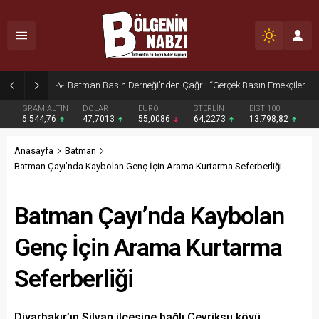
Zabıta Ekiplerinden Yol ve Kaldırım İşgaline Geçit Yok!
GRAM ALTIN
DOLAR
EURO
STERLİN
BIST 100
6.544,76
47,7013
55,0086
64,2273
13.798,82
Anasayfa
Batman
Batman Çayı’nda Kaybolan Genç İçin Arama Kurtarma Seferberliği
Batman Çayı’nda Kaybolan
Genç İçin Arama Kurtarma
Seferberliği
Diyarbakır’ın Silvan ilçesine bağlı Çevriksu köyü