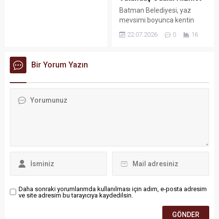
sevk edildikleri mahkemece
Batman Belediyesi, yaz
tutuklanarak cezaevine
mevsimi boyunca kentin
gönderildi.
sosyal yaşamını
22.07.2026
0
16
renklendiren kültür-sanat
etkinliklerinin yanı sıra Sağlık
İşleri Müdürlüğü bünyesinde
Bir Yorum Yazın
yürüttüğü ücretsiz sağlık,
hasta nakil ve sporcu destek
hizmetleriyle vatandaşların
yanında olmaya devam
ediyor.
Daha sonraki yorumlarımda kullanılması için adım, e-posta adresim
ve site adresim bu tarayıcıya kaydedilsin.