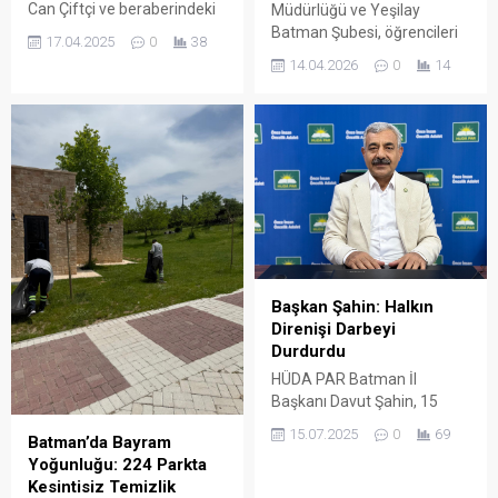
Can Çiftçi ve beraberindeki
Müdürlüğü ve Yeşilay
heyet, Midyatlılar Sosyal
Batman Şubesi, öğrencileri
17.04.2025
0
38
Yardımlaşma Derneği’ni
her türlü bağımlılıktan
14.04.2026
0
14
(MİD-DER) ziyaret etti.
korumak amacıyla geniş
kapsamlı bir iş birliği
protokolüne imza attı.
Başkan Şahin: Halkın
Direnişi Darbeyi
Durdurdu
HÜDA PAR Batman İl
Başkanı Davut Şahin, 15
Temmuz darbe girişiminin
15.07.2025
0
69
Batman’da Bayram
yıl dönümüne ilişkin yaptığı
Yoğunluğu: 224 Parkta
açıklamada, bu kalkışmanın
Kesintisiz Temizlik
uzun yıllardır planlanan bir