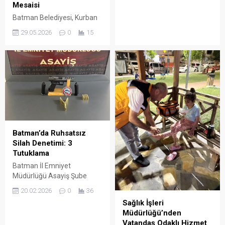
Mesaisi
ihanet projesi olduğunu
ifade etti.
Batman Belediyesi, Kurban
Bayramı tatilinde
29.05.2026
0
15
vatandaşların akın ettiği
kent genelindeki 224 park ve
mesire alanında, temizlik
ekipleriyle 7/24 esasına
göre yoğun bir hijyen
mesaisi yürüttü.
Batman’da Ruhsatsız
Silah Denetimi: 3
Tutuklama
Batman İl Emniyet
Müdürlüğü Asayiş Şube
ekiplerince gerçekleştirilen
20.02.2026
0
36
denetimlerde ele geçirilen
Sağlık İşleri
ruhsatsız silahlarla ilgili
Müdürlüğü’nden
gözaltına alınan 3 şüpheli,
Vatandaş Odaklı Hizmet