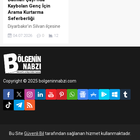
Kaybolan Genç İçin
Arama Kurtarma
Seferberliği
Diyarbakır’ın Silvan ilçesine
bağlı Çevriksu köyü
04.07.2026
0
12
mevkiinde balık tutmak için
Batman Çayı'na giden 30
yaşındaki Abdullah Y.’den
dünden bu yana haber
alınamıyor. Çay kenarında
motosikleti ve elbiseleri
bulunan genci aramak için
Copyright © 2025 bolgeninnabzi.com
bölgeye dalgıç ekipleri sevk
edildi.
Bu Site
Güvenli Bil
tarafından sağlanan hizmet kullanmaktadır.