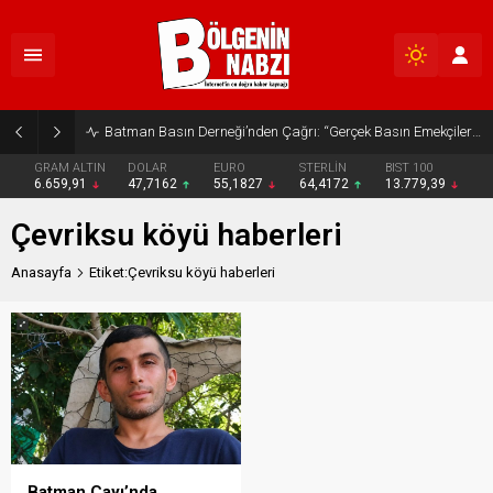
Batman Basın Derneği’nden Çağrı: “Gerçek Basın Emekçileri Desteklenmeli”
GRAM ALTIN
DOLAR
EURO
STERLİN
BIST 100
6.659,91
47,7162
55,1827
64,4172
13.779,39
Çevriksu köyü haberleri
Anasayfa
Etiket:Çevriksu köyü haberleri
Batman Çayı’nda