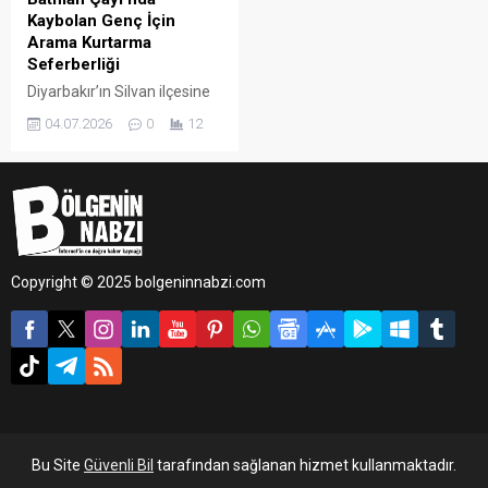
Kaybolan Genç İçin
Arama Kurtarma
Seferberliği
Diyarbakır’ın Silvan ilçesine
bağlı Çevriksu köyü
04.07.2026
0
12
mevkiinde balık tutmak için
Batman Çayı'na giden 30
yaşındaki Abdullah Y.’den
dünden bu yana haber
alınamıyor. Çay kenarında
motosikleti ve elbiseleri
bulunan genci aramak için
Copyright © 2025 bolgeninnabzi.com
bölgeye dalgıç ekipleri sevk
edildi.
Bu Site
Güvenli Bil
tarafından sağlanan hizmet kullanmaktadır.