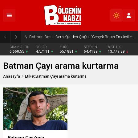
Batman Basın Derneği’nden Çağrı: “Gerçek Basın Emekçileri Desteklenmeli”
GRAM ALTIN
DOLAR
EURO
STERLİN
BIST 100
6.660,55
47,7111
55,1881
64,4139
13.779,39
Batman Çayı arama kurtarma
Anasayfa
Etiket:Batman Çayı arama kurtarma
Batman Çayı’nda