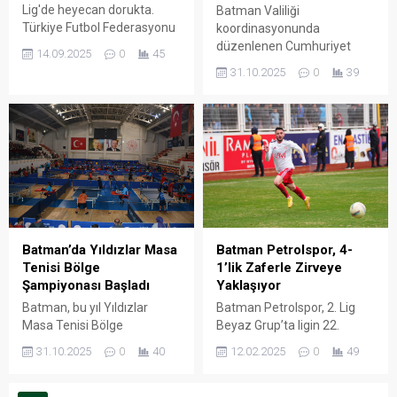
Lig'de heyecan dorukta.
Batman Valiliği
Türkiye Futbol Federasyonu
koordinasyonunda
(TFF), Mehmet Ali Yılmaz
düzenlenen Cumhuriyet
14.09.2025
0
45
Sezonu'nun 7 ile 16.
Kupası Turnuvası, 29 Ekim
31.10.2025
0
39
haftaları arasındaki maç
Cumhuriyet Bayramı
takvimini açıkladı.
kapsamında
gerçekleştirilerek kurumlar
arası iletişimi güçlendirmek
ve sporda şiddete dikkat
çekmek amacıyla hayata
geçirildi.
Batman Petrolspor, 4-
Batman’da Yıldızlar Masa
1’lik Zaferle Zirveye
Tenisi Bölge
Yaklaşıyor
Şampiyonası Başladı
Batman Petrolspor, 2. Lig
Batman, bu yıl Yıldızlar
Beyaz Grup’ta ligin 22.
Masa Tenisi Bölge
haftasında evinde
Şampiyonası’na ev sahipliği
12.02.2025
0
49
31.10.2025
0
40
İskenderunspor’u 4-1’lik
yapıyor.
skorla mağlup etti.
Karşılaşmada Petrolspor,