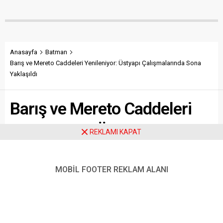
Anasayfa
Batman
Barış ve Mereto Caddeleri Yenileniyor: Üstyapı Çalışmalarında Sona
Yaklaşıldı
Barış ve Mereto Caddeleri
Yenileniyor: Üstyapı
REKLAMI KAPAT
Çalışmalarında Sona
Yaklaşıldı
MOBİL FOOTER REKLAM ALANI
Batman Belediyesi Fen İşleri Müdürlüğü, kent genelinde
konforlu ve güvenli bir ulaşım ağı oluşturmak amacıyla