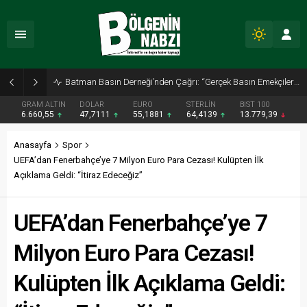
Zabıta Ekiplerinden Yol ve Kaldırım İşgaline Geçit Yok!
GRAM ALTIN
DOLAR
EURO
STERLİN
BIST 100
6.660,55
47,7111
55,1881
64,4139
13.779,39
Anasayfa
Spor
UEFA’dan Fenerbahçe’ye 7 Milyon Euro Para Cezası! Kulüpten İlk
Açıklama Geldi: “İtiraz Edeceğiz”
UEFA’dan Fenerbahçe’ye 7
Milyon Euro Para Cezası!
Kulüpten İlk Açıklama Geldi: