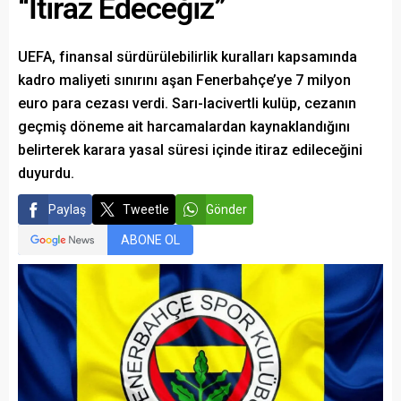
“İtiraz Edeceğiz”
UEFA, finansal sürdürülebilirlik kuralları kapsamında
kadro maliyeti sınırını aşan Fenerbahçe’ye 7 milyon
euro para cezası verdi. Sarı-lacivertli kulüp, cezanın
geçmiş döneme ait harcamalardan kaynaklandığını
belirterek karara yasal süresi içinde itiraz edileceğini
duyurdu.
Paylaş
Tweetle
Gönder
ABONE OL