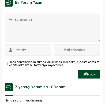
Bir Yorum Yazın
sahasında üstün bir
performans sergileyerek,
şampiyonluk yolunda önemli
bir galibiyet elde etti.
Daha sonraki yorumlarımda kullanılması için adım, e-posta adresim
ve site adresim bu tarayıcıya kaydedilsin.
Ziyaretçi Yorumları - 0 Yorum
Henüz yorum yapılmamış.