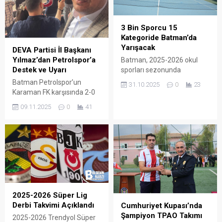
3 Bin Sporcu 15
Kategoride Batman’da
Yarışacak
DEVA Partisi İl Başkanı
Yılmaz’dan Petrolspor’a
Batman, 2025-2026 okul
Destek ve Uyarı
sporları sezonunda
Türkiye’nin dört bir yanından
Batman Petrolspor’un
31.10.2025
0
23
gelecek sporcuları
Karaman FK karşısında 2-0
ağırlamaya hazırlanıyor.
mağlup olmasının ardından
09.11.2025
0
41
DEVA Partisi Batman İl
Başkanı Şehmus Yılmaz
açıklamalarda bulundu.
Yılmaz, takımın son
haftalarda düşüş yaşadığını
belirterek futbolculara
moral ve özgüven çağrısı
yaptı.
2025-2026 Süper Lig
Derbi Takvimi Açıklandı
Cumhuriyet Kupası’nda
Şampiyon TPAO Takımı
2025-2026 Trendyol Süper