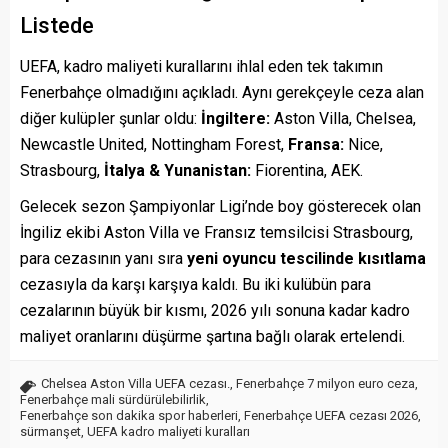
Listede
UEFA, kadro maliyeti kurallarını ihlal eden tek takımın
Fenerbahçe olmadığını açıkladı. Aynı gerekçeyle ceza alan
diğer kulüpler şunlar oldu:
İngiltere:
Aston Villa, Chelsea,
Newcastle United, Nottingham Forest,
Fransa:
Nice,
Strasbourg,
İtalya & Yunanistan:
Fiorentina, AEK.
Gelecek sezon Şampiyonlar Ligi’nde boy gösterecek olan
İngiliz ekibi Aston Villa ve Fransız temsilcisi Strasbourg,
para cezasının yanı sıra
yeni oyuncu tescilinde kısıtlama
cezasıyla da karşı karşıya kaldı. Bu iki kulübün para
cezalarının büyük bir kısmı, 2026 yılı sonuna kadar kadro
maliyet oranlarını düşürme şartına bağlı olarak ertelendi.
Chelsea Aston Villa UEFA cezası.
,
Fenerbahçe 7 milyon euro ceza
,
Fenerbahçe mali sürdürülebilirlik
,
Fenerbahçe son dakika spor haberleri
,
Fenerbahçe UEFA cezası 2026
,
sürmanşet
,
UEFA kadro maliyeti kuralları