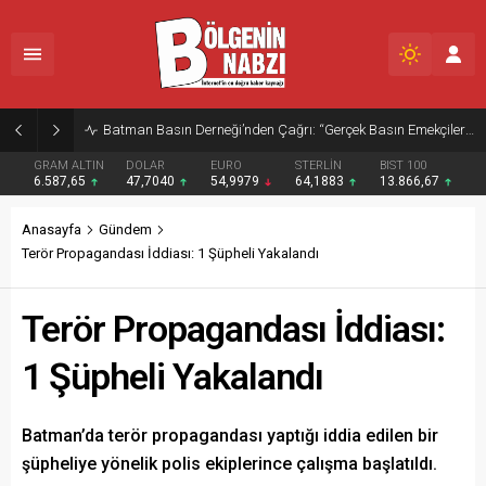
GRAM ALTIN
DOLAR
EURO
STERLİN
BIST 100
6.587,65
47,7040
54,9979
64,1883
13.866,67
Anasayfa
Gündem
Terör Propagandası İddiası: 1 Şüpheli Yakalandı
Terör Propagandası İddiası:
1 Şüpheli Yakalandı
Batman’da terör propagandası yaptığı iddia edilen bir
şüpheliye yönelik polis ekiplerince çalışma başlatıldı.