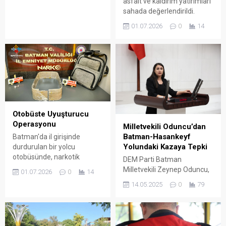
asfalt ve kaldırım yatırımları
sahada değerlendirildi.
Teknik ekipler, kent
01.07.2026
0
14
genelindeki ulaşım
projelerini yerinde
inceleyerek çalışmaların son
durumunu gözden geçirdi.
Otobüste Uyuşturucu
Operasyonu
Milletvekili Oduncu’dan
Batman-Hasankeyf
Batman'da il girişinde
Yolundaki Kazaya Tepki
durdurulan bir yolcu
otobüsünde, narkotik
DEM Parti Batman
dedektör köpeği MAİLO'nun
Milletvekili Zeynep Oduncu,
01.07.2026
0
14
desteğiyle gerçekleştirilen
Batman-Hasankeyf yolunda
14.05.2025
0
79
operasyonda sıvı
yaşanan trafik kazasına
metamfetamin ve eroin ele
ilişkin sosyal medya
geçirildi. Gözaltına alınan
platformu X üzerinden
şüpheli tutuklandı.
dikkat çeken bir açıklama