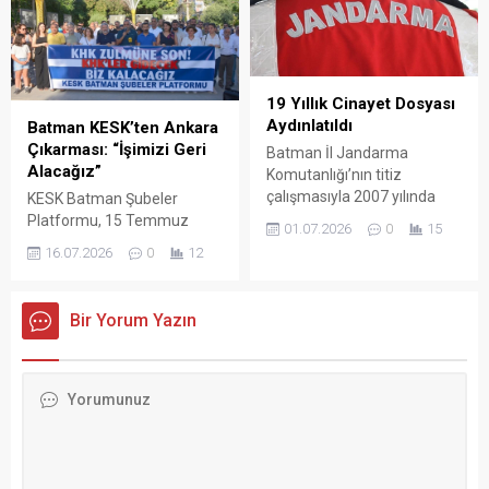
yaptı.
19 Yıllık Cinayet Dosyası
Aydınlatıldı
Batman KESK’ten Ankara
Çıkarması: “İşimizi Geri
Batman İl Jandarma
Alacağız”
Komutanlığı’nın titiz
çalışmasıyla 2007 yılında
KESK Batman Şubeler
işlenen cinayet dosyası
Platformu, 15 Temmuz
01.07.2026
0
15
çözüldü. Türkiye genelinde
darbe girişiminin ardından
16.07.2026
0
12
yürütülen eş zamanlı
çıkarılan Kanun Hükmünde
operasyonda 10 şüpheli
Kararnameler (KHK) ile ihraç
gözaltına alındı.
edilen kamu emekçilerinin
Bir Yorum Yazın
işlerine iade edilmesi
talebiyle Ankara'da
düzenlenecek oturma
eylemine katılacağını
duyurdu.