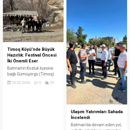
Timoq Köyü’nde Büyük
Hazırlık: Festival Öncesi
İki Önemli Eser
Batman’ın Kozluk ilçesine
bağlı Gümüşörgü (Timoq)
Köyü, bölgenin doğa ve
20.02.2026
0
33
kültür merkezi olma yolunda
dev bir adım atıyor.
Timoklular Derneği
tarafından başlatılan sosyal
tesis ve ibadethane
Ulaşım Yatırımları Sahada
inşaatları tüm hızıyla
İncelendi
sürüyor.
Batman'da devam eden yol,