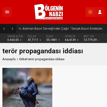
Batman Basın Derneği’nden Çağrı: “Gerçek Basın Emekçileri Desteklenmeli”
GRAM ALTIN
DOLAR
EURO
STERLİN
BIST 100
6.660,55
47,7111
55,1881
64,4139
13.779,39
terör propagandası iddiası
Anasayfa
Etiket:terör propagandası iddiası