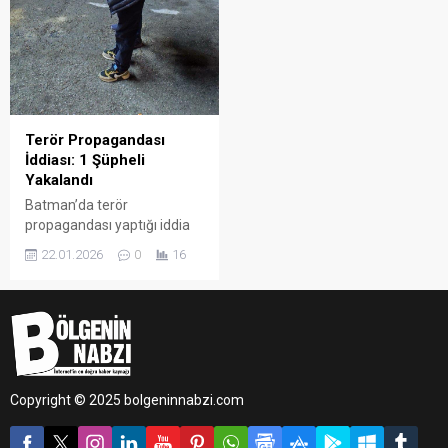
Terör Propagandası
İddiası: 1 Şüpheli
Yakalandı
Batman’da terör
propagandası yaptığı iddia
edilen bir şüpheliye yönelik
22.01.2026
0
16
polis ekiplerince çalışma
başlatıldı.
Copyright © 2025 bolgeninnabzi.com