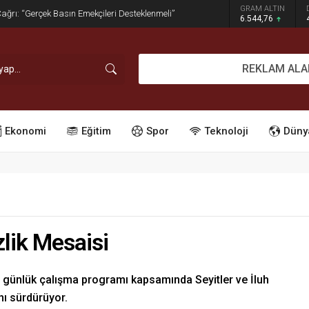
GRAM ALTIN
dırım İşgaline Geçit Yok!
6.544,76
REKLAM ALA
Ekonomi
Eğitim
Spor
Teknoloji
Düny
zlik Mesaisi
, günlük çalışma programı kapsamında Seyitler ve İluh
nı sürdürüyor.