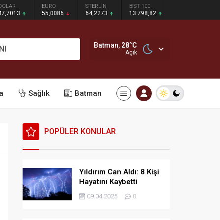
DOLAR
EURO
STERLİN
BIST 100
47,7013
55,0086
64,2273
13.798,82
Batman,
28
°C
NI
Açık
a
Sağlık
Batman
POPÜLER KONULAR
Yıldırım Can Aldı: 8 Kişi
Hayatını Kaybetti
09.04.2025
0