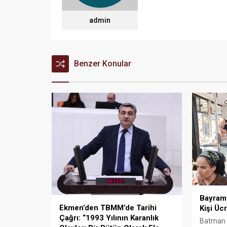
admin
Benzer Konular
Bayramı
Ekmen’den TBMM’de Tarihi
Kişi Üc
Çağrı: “1993 Yılının Karanlık
Batman 