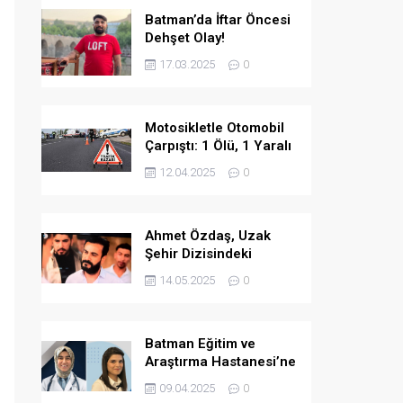
Batman’da İftar Öncesi
Dehşet Olay!
17.03.2025
0
Motosikletle Otomobil
Çarpıştı: 1 Ölü, 1 Yaralı
12.04.2025
0
Ahmet Özdaş, Uzak
Şehir Dizisindeki
Performansıyla Beğeni
14.05.2025
0
Topladı
Batman Eğitim ve
Araştırma Hastanesi’ne
İki Yeni Uzman Hekim
09.04.2025
0