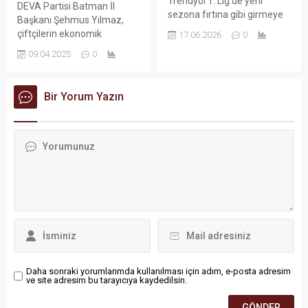
Trendyol 1. Lig’de yeni
DEVA Partisi Batman İl
sezona fırtına gibi girmeye
Başkanı Şehmus Yılmaz,
hazırlanan Batman
çiftçilerin ekonomik
17.06.2026
0
Petrolspor, transfer
sıkıntılarına dikkat çekerek
09.04.2025
0
piyasasını sallayacak bir
hükümetten tarımsal
hamleye daha imza attı.
desteklerin zamanında ve
Kırmızı-beyazlı ekip,
toplu şekilde yapılmasını
Bir Yorum Yazın
Almanya Bundesliga 2
talep etti.
ekiplerinden FC Nürnberg'in
Fransız santrforu Mickaël
Biron ile anlaşmaya vardı.
Daha sonraki yorumlarımda kullanılması için adım, e-posta adresim
ve site adresim bu tarayıcıya kaydedilsin.