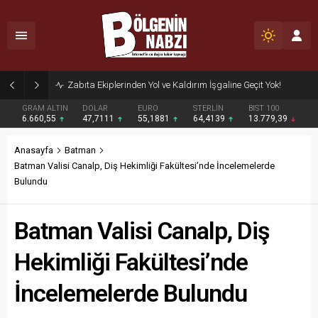
Zabıta Ekiplerinden Yol ve Kaldırım İşgaline Geçit Yok!
GRAM ALTIN
DOLAR
EURO
STERLİN
BIST 100
6.660,55
47,7111
55,1881
64,4139
13.779,39
Anasayfa
Batman
Batman Valisi Canalp, Diş Hekimliği Fakültesi’nde İncelemelerde
Bulundu
Batman Valisi Canalp, Diş
Hekimliği Fakültesi’nde
İncelemelerde Bulundu