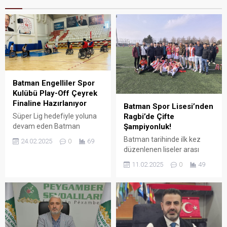
Batman Engelliler Spor
Kulübü Play-Off Çeyrek
Finaline Hazırlanıyor
Batman Spor Lisesi’nden
Ragbi’de Çifte
Süper Lig hedefiyle yoluna
Şampiyonluk!
devam eden Batman
Engelliler Spor Kulübü, play-
Batman tarihinde ilk kez
24.02.2025
0
69
off çeyrek finalinde Antalya
düzenlenen liseler arası
Büyükşehir Belediyesi Spor
Ragbi müsabakalarında
11.02.2025
0
49
Kulübü ile karşılaşacak.
Batman Spor Lisesi hem
kızlar hem de erkekler
kategorisinde şampiyonluk
sevinci yaşadı.