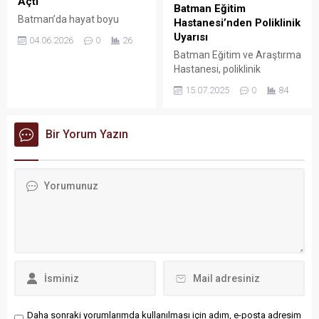
Açtı
Batman Eğitim
Batman’da hayat boyu
Hastanesi’nden Poliklinik
öğrenme kültürünün
Uyarısı
04.06.2026
0
26
yaygınlaştırılması amacıyla
Batman Eğitim ve Araştırma
düzenlenen "Hayat Boyu
Hastanesi, poliklinik
Öğrenme Haftası"
hizmetlerine ilişkin resmi
15.07.2025
0
84
etkinlikleri, Batman Halk
sosyal medya hesabı
Eğitimi Merkezi’nde
üzerinden bilgilendirme
düzenlenen renkli bir
yaptı.
Bir Yorum Yazın
programla başladı.
Daha sonraki yorumlarımda kullanılması için adım, e-posta adresim