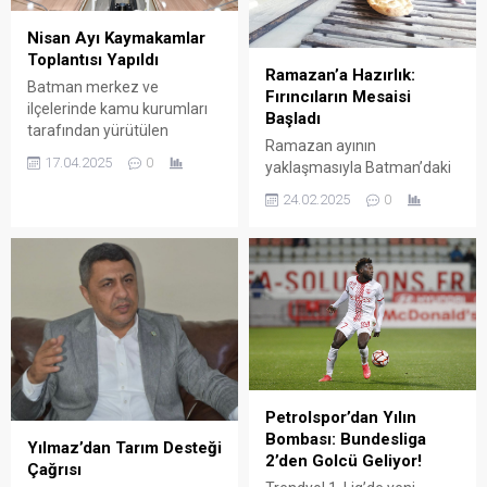
seferberliği başlattı.
Nisan Ayı Kaymakamlar
Toplantısı Yapıldı
Ramazan’a Hazırlık:
Batman merkez ve
Fırıncıların Mesaisi
ilçelerinde kamu kurumları
Başladı
tarafından yürütülen
Ramazan ayının
hizmetlerin yanı sıra
17.04.2025
0
yaklaşmasıyla Batman’daki
köylerde yürütülen yol, su ve
fırıncılar, iftar ve sahur için
alt yapı çalışmalarının ele
24.02.2025
0
ekmek ve pide üretimine
alındığı “Kaymakamlar
başladı.
Toplantısı” Vali Ekrem
Canalp başkanlığında
gerçekleştirildi
Petrolspor’dan Yılın
Bombası: Bundesliga
Yılmaz’dan Tarım Desteği
2’den Golcü Geliyor!
Çağrısı