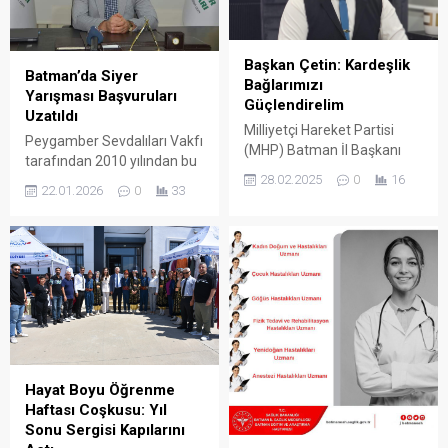
Başkan Çetin: Kardeşlik
Batman’da Siyer
Bağlarımızı
Yarışması Başvuruları
Güçlendirelim
Uzatıldı
Milliyetçi Hareket Partisi
Peygamber Sevdalıları Vakfı
(MHP) Batman İl Başkanı
tarafından 2010 yılından bu
Muhammed Arif Çetin,
28.02.2025
0
16
yana düzenlenen ve
Ramazan ayı dolayısıyla bir
22.01.2026
0
33
geleneksel hâle gelen Siyer
mesaj yayımladı.
Yarışması’nın bu yıl 16’ncısı
gerçekleştirilecek.
“Kaybedeni olmayan”
yarışma için Batman
genelinde yoğun ilgi olduğu
bildirildi.
Hayat Boyu Öğrenme
Haftası Coşkusu: Yıl
Sonu Sergisi Kapılarını