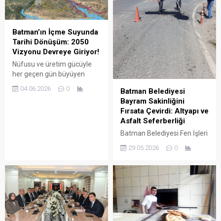
Batman’ın İçme Suyunda
Tarihi Dönüşüm: 2050
Vizyonu Devreye Giriyor!
Nüfusu ve üretim gücüyle
her geçen gün büyüyen
Batman’ın gelecekteki su
04.06.2026
0
Batman Belediyesi
ihtiyacını güvence altına
Bayram Sakinliğini
alacak tarihi bir adım atıldı.
Fırsata Çevirdi: Altyapı ve
Hayata geçirilen Silvan ve
Asfalt Seferberliği
Garzan Barajı Entegre İçme
Suyu Temin Projeleri ile
Batman Belediyesi Fen İşleri
kentin 2050 yılına kadar olan
Müdürlüğü, Kurban Bayramı
29.05.2026
0
içme suyu altyapısı kalıcı
tatiliyle birlikte kent
olarak inşa ediliyor.
genelinde azalan araç ve
yaya trafiğini fırsat bilerek,
normal zamanda
müdahalesi zor olan ana
arterlerde kapsamlı bir
altyapı ve üstyapı