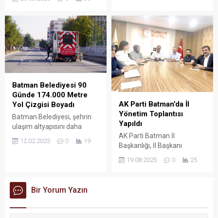
cevaplandırması istemiyle
bulunan C.Y. isimli şahısın
Türkiye Büyük Millet
yakalanarak tutuklandığı
Meclisi’ne yazılı soru
belirtildi.
önergesi sundu.
Batman Belediyesi 90
Günde 174.000 Metre
AK Parti Batman’da İl
Yol Çizgisi Boyadı
Yönetim Toplantısı
Batman Belediyesi, şehrin
Yapıldı
ulaşım altyapısını daha
AK Parti Batman İl
güvenli hale getirmek
12.02.2025
0
19
Başkanlığı, İl Başkanı
amacıyla başlattığı yol
Hüseyin Şansi başkanlığında
çizgisi ve yaya geçidi
19.08.2025
0
25
il yürütme ve yönetim kurulu
işaretleme çalışmalarına
toplantısını gerçekleştirdi.
devam ediyor.
Bir Yorum Yazın