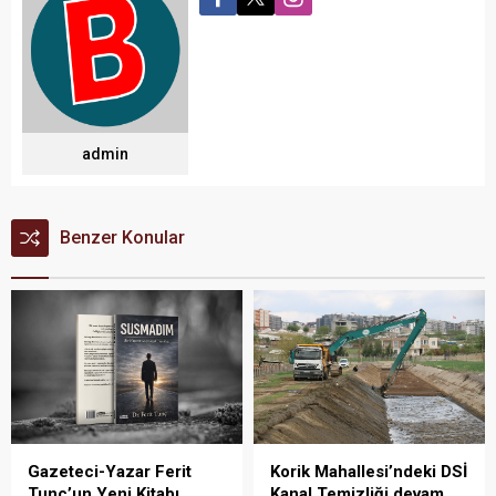
admin
Benzer Konular
Gazeteci-Yazar Ferit
Korik Mahallesi’ndeki DSİ
Tunç’un Yeni Kitabı
Kanal Temizliği devam