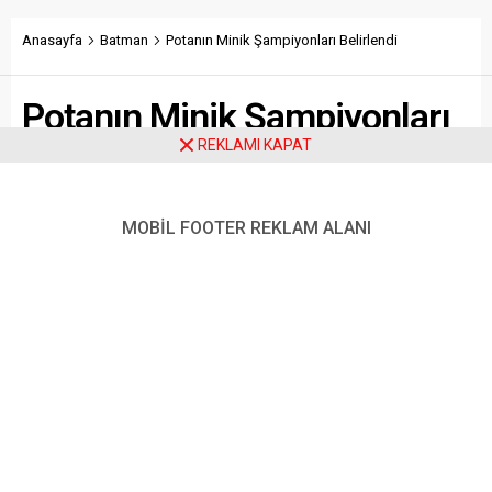
Anasayfa
Batman
Potanın Minik Şampiyonları Belirlendi
Potanın Minik Şampiyonları
REKLAMI KAPAT
Belirlendi
Batman Gençlik ve Spor İl Müdürlüğü’nün 2024-2025
MOBİL FOOTER REKLAM ALANI
Okul Sporları Faaliyet Programı kapsamında
düzenlenen küçükler kız-erkek basketbol il şampiyonası
sona erdi.
Paylaş
Tweetle
Gönder
ABONE OL