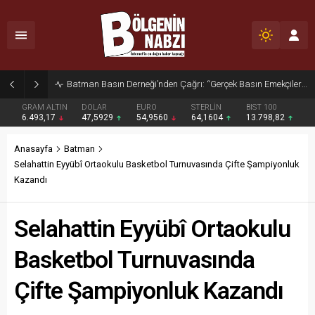
Batman Basın Derneği’nden Çağrı: “Gerçek Basın Emekçileri Desteklenmeli”
GRAM ALTIN
DOLAR
EURO
STERLİN
BIST 100
6.493,17
47,5929
54,9560
64,1604
13.798,82
Anasayfa
Batman
Selahattin Eyyübî Ortaokulu Basketbol Turnuvasında Çifte Şampiyonluk
Kazandı
Selahattin Eyyübî Ortaokulu
Basketbol Turnuvasında
Çifte Şampiyonluk Kazandı