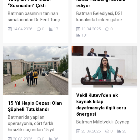
“Susmadım” Çıktı
ediyor
Batman basınının tanınan
Batman Belediyesi, DSİ
simalarından Dr. Ferit Tunç,
kanalında biriken gübre
ikinci eseri "Susmadım" ile
atıklarının temizliğine iki
14.04.2026
0
17
11.04.2025
0
okurlarının karşısına çıktı.
günden bu yana devam
101
Hayatın içinden süzülen
ediyor.
tecrübeleri toplumsal bir
perspektifle ele alan kitap,
kısa sürede büyük ilgi gördü.
Vekil Kutevi’den ek
kaynak kitap
15 Yıl Hapis Cezası Olan
dayatmasıyla ilgili soru
Şüpheli Tutuklandı
önergesi
Batman’da yapılan
Batman Milletvekili Zeynep
operasyonla, dört farklı
Oduncu Kutevi, Millî Eğitim
hırsızlık suçundan 15 yıl
23.09.2025
0
23
Bakanı Yusuf Tekin’in
kesinleşmiş hapis cezası
20.03.2025
0
36