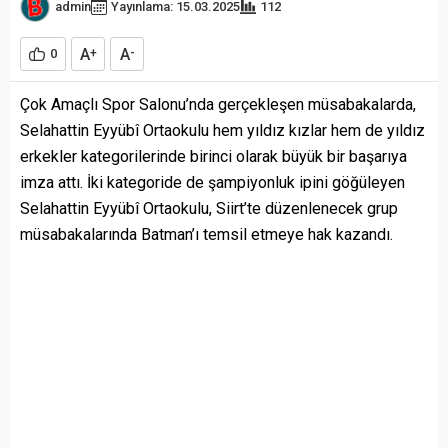
admin
Yayınlama: 15.03.2025
112
A
A
0
+
-
Çok Amaçlı Spor Salonu’nda gerçekleşen müsabakalarda,
Selahattin Eyyübî Ortaokulu hem yıldız kızlar hem de yıldız
erkekler kategorilerinde birinci olarak büyük bir başarıya
imza attı. İki kategoride de şampiyonluk ipini göğüleyen
Selahattin Eyyübî Ortaokulu, Siirt’te düzenlenecek grup
müsabakalarında Batman’ı temsil etmeye hak kazandı.