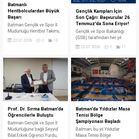
Batmanlı
Hentbolculardan Büyük
Gençlik Kampları İçin
Başarı
Son Çağrı: Başvurular 26
Temmuz’da Sona Eriyor!
Batman Gençlik ve Spor İl
Müdürlüğü Hentbol Takımı,
Gençlik ve Spor Bakanlığı
Tunceli’de düzenlenen
(GSB) tarafından her yıl
22.07.2026
0
15
Anadolu Yıldızlar Ligi
düzenlenen 2026 Yaz
22.07.2026
0
11
(ANALİG) Grup
Dönemi Gençlik Kampları
Müsabakaları’nda sergilediği
için başvuru maratonunda
üstün performansla
son viraja girildi. İlk 5 kamp
grubunu lider tamamlayarak
döneminin sonuçlarının
adını Türkiye Finalleri’ne
Haziran ayında
yazdırdı.
açıklanmasının ardından,
kalan 7 dönem için
başvurular 26 Temmuz
2026 tarihine kadar devam
edecek.
Prof. Dr. Sırma Batman’da
Batman’da Yıldızlar Masa
Öğrencilerle Buluştu
Tenisi Bölge
Şampiyonası Başladı
Batman Gençlik ve Spor İl
Müdürlüğüne bağlı Seyyid
Batman, bu yıl Yıldızlar
Bilal Erkek Öğrenci Yurdu,
Masa Tenisi Bölge