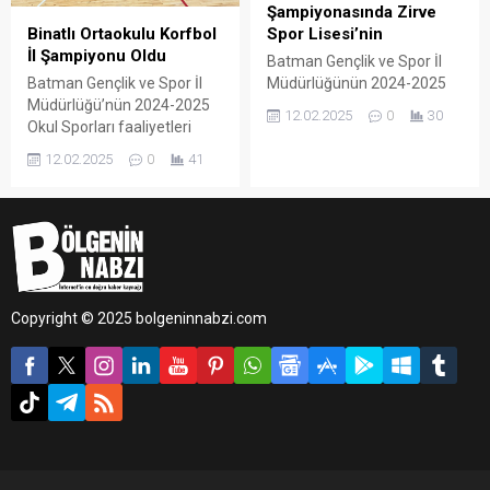
Şampiyonasında Zirve
Binatlı Ortaokulu Korfbol
Spor Lisesi’nin
İl Şampiyonu Oldu
Batman Gençlik ve Spor İl
Batman Gençlik ve Spor İl
Müdürlüğünün 2024-2025
Müdürlüğü’nün 2024-2025
Okul Sporları faaliyet
12.02.2025
0
30
Okul Sporları faaliyetleri
programı kapsamında
kapsamında düzenlenen
düzenlenen Liseler Arası
12.02.2025
0
41
Yıldızlar (Ortaokullar)
Korfbol İl Şampiyonası sona
Korfbol İl Şampiyonası
erdi.
tamamlandı.
Copyright © 2025 bolgeninnabzi.com