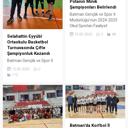
Potanın Minik
Şampiyonları Belirlendi
Batman Gençlik ve Spor İl
Müdürlüğü’nün 2024-2025
Okul Sporları Faaliyet
Programı kapsamında
15.03.2025
0
98
Selahattin Eyyübî
düzenlenen küçükler kız-
Ortaokulu Basketbol
erkek basketbol il
Turnuvasında Çifte
şampiyonası sona erdi.
Şampiyonluk Kazandı
Batman Gençlik ve Spor İl
Müdürlüğü'nün 2024-2025
15.03.2025
0
Okul Sporları faaliyet
112
programı kapsamında
düzenlenen Basketbol 3X3
Mahalli İl Şampiyonası sona
erdi.
Batman’da Korfbol İl