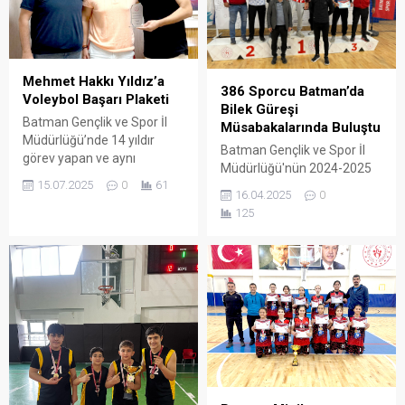
Mehmet Hakkı Yıldız’a
386 Sporcu Batman’da
Voleybol Başarı Plaketi
Bilek Güreşi
Batman Gençlik ve Spor İl
Müsabakalarında Buluştu
Müdürlüğü’nde 14 yıldır
Batman Gençlik ve Spor İl
görev yapan ve aynı
Müdürlüğü'nün 2024-2025
zamanda Batman
15.07.2025
0
61
Okul Sporları Faaliyet
Petrolspor’da gönüllü olarak
16.04.2025
0
Programında yer alan
antrenörlük yapan Mehmet
125
Gençler A kız ve erkek Bilek
Hakkı Yıldız, voleybol
Güreşi grup müsabakaları
branşındaki katkı ve
tamamlandı.
başarılarıyla ödüllendirildi.