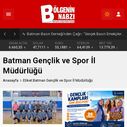
Batman Basın Derneği’nden Çağrı: “Gerçek Basın Emekçileri Desteklenmeli”
GRAM ALTIN
DOLAR
EURO
STERLİN
BIST 100
6.660,55
47,7111
55,1881
64,4139
13.779,39
Batman Gençlik ve Spor İl
Müdürlüğü
Anasayfa
Etiket:Batman Gençlik ve Spor İl Müdürlüğü