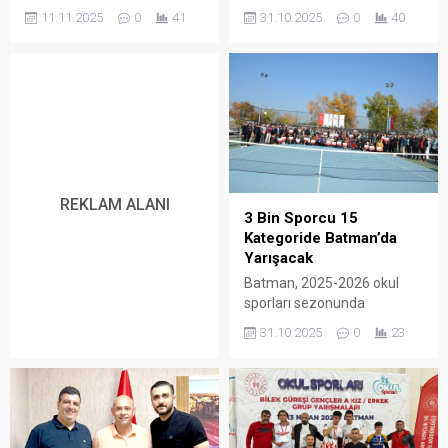
önemli akademisyen Prof.
Şampiyonası’na ev sahipliği
11.11.2025
0
41
31.10.2025
0
40
Dr. İhsan Süreyya Sırma’yı
yapıyor.
konuk etti.
REKLAM ALANI
3 Bin Sporcu 15
Kategoride Batman’da
Yarışacak
Batman, 2025-2026 okul
sporları sezonunda
Türkiye’nin dört bir yanından
31.10.2025
0
23
gelecek sporcuları
ağırlamaya hazırlanıyor.