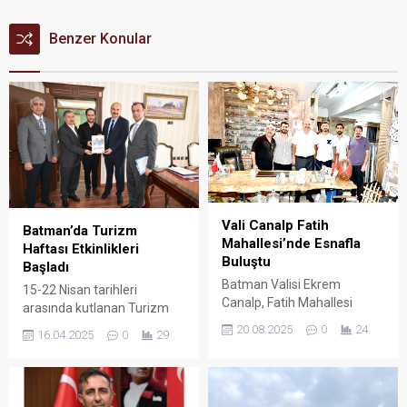
Benzer Konular
Vali Canalp Fatih
Batman’da Turizm
Mahallesi’nde Esnafla
Haftası Etkinlikleri
Buluştu
Başladı
Batman Valisi Ekrem
15-22 Nisan tarihleri
Canalp, Fatih Mahallesi
arasında kutlanan Turizm
Türkiye Petrolleri Bulvarı’nda
Haftası kapsamında İl Kültür
20.08.2025
0
24
16.04.2025
0
29
esnaf ve vatandaşlarla bir
ve Turizm Müdürü M. İhsan
araya geldi.
Aslanlı, beraberindeki
heyetle birlikte Batman
Valisi Ekrem Canalp’i