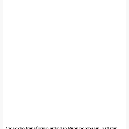
Cissokho transferinin ardından Biron bombasını patlatan