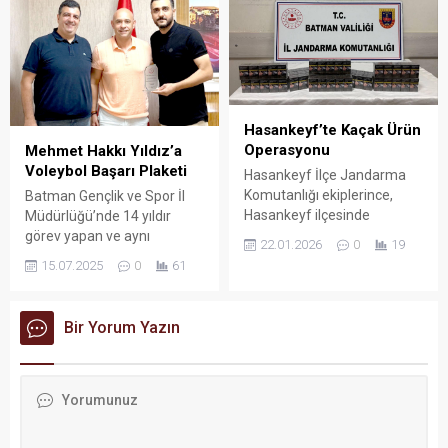
ardından minik Melike,
kaybolduğu noktadan 5
kilometre uzaklıkta sağ
olarak bulundu.
Hasankeyf’te Kaçak Ürün
Operasyonu
Mehmet Hakkı Yıldız’a
Voleybol Başarı Plaketi
Hasankeyf İlçe Jandarma
Komutanlığı ekiplerince,
Batman Gençlik ve Spor İl
Hasankeyf ilçesinde
Müdürlüğü’nde 14 yıldır
bulunan uygulama
görev yapan ve aynı
22.01.2026
0
19
noktasında gerçekleştirilen
zamanda Batman
15.07.2025
0
61
denetimlerde 43 farklı araç
Petrolspor’da gönüllü olarak
durduruldu.
antrenörlük yapan Mehmet
Hakkı Yıldız, voleybol
Bir Yorum Yazın
branşındaki katkı ve
başarılarıyla ödüllendirildi.