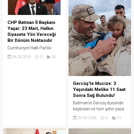
makamında ziyaret ederek
çiçek takdim etti.
CHP Batman İl Başkanı
Yaşar: 23 Mart, Halkın
Siyasete Yön Vereceği
Bir Dönüm Noktasıdır
Cumhuriyet Halk Partisi
(CHP) Batman İl Başkanı
06.03.2025
0
50
Adnan Yaşar, 23 Mart’ta
yapılacak Cumhurbaşkanı
adayını belirleme ön seçim
sürecine dair açıklamalarda
Gercüş’te Mucize: 3
bulundu.
Yaşındaki Melike 11 Saat
Sonra Sağ Bulundu!
Batman’ın Gercüş ilçesinde
kaybolan ve tüm şehri yasa
boğan 3 yaşındaki Melike
02.05.2026
0
31
Erkin’den müjdeli haber
geldi. Gece boyu süren
hummalı çalışmaların