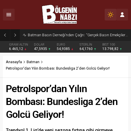
Zabıta Ekiplerinden Yol ve Kaldırım İşgaline Geçit Yok!
GRAM ALTIN
DOLAR
EURO
STERLİN
BIST 100
6.465,12
47,5935
54,9385
64,1760
13.798,82
Anasayfa
Batman
Petrolspor’dan Yılın Bombası: Bundesliga 2’den Golcü Geliyor!
Petrolspor’dan Yılın
Bombası: Bundesliga 2’den
Golcü Geliyor!
Trendyol 1. Lig’de yeni sezona fırtına gibi girmeye