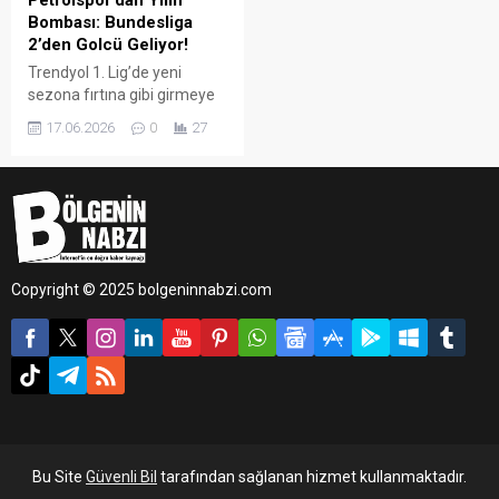
Petrolspor’dan Yılın
Bombası: Bundesliga
2’den Golcü Geliyor!
Trendyol 1. Lig’de yeni
sezona fırtına gibi girmeye
hazırlanan Batman
17.06.2026
0
27
Petrolspor, transfer
piyasasını sallayacak bir
hamleye daha imza attı.
Kırmızı-beyazlı ekip,
Almanya Bundesliga 2
ekiplerinden FC Nürnberg'in
Fransız santrforu Mickaël
Copyright © 2025 bolgeninnabzi.com
Biron ile anlaşmaya vardı.
Bu Site
Güvenli Bil
tarafından sağlanan hizmet kullanmaktadır.