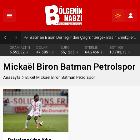
Batman Basın Derneği’nden Çağrı: “Gerçek Basın Emekçileri Desteklenmeli”
GRAM ALTIN
DOLAR
EURO
STERLİN
BIST 100
6.552,32
47,5851
55,1265
64,2466
13.703,13
Mickaël Biron Batman Petrolspor
Anasayfa
Etiket:Mickaël Biron Batman Petrolspor