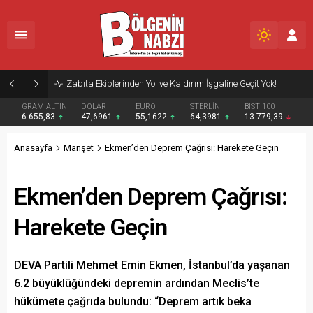
Zabıta Ekiplerinden Yol ve Kaldırım İşgaline Geçit Yok!
GRAM ALTIN
DOLAR
EURO
STERLİN
BIST 100
6.655,83
47,6961
55,1622
64,3981
13.779,39
Anasayfa
Manşet
Ekmen’den Deprem Çağrısı: Harekete Geçin
Ekmen’den Deprem Çağrısı:
Harekete Geçin
DEVA Partili Mehmet Emin Ekmen, İstanbul’da yaşanan
6.2 büyüklüğündeki depremin ardından Meclis’te
hükümete çağrıda bulundu: “Deprem artık beka