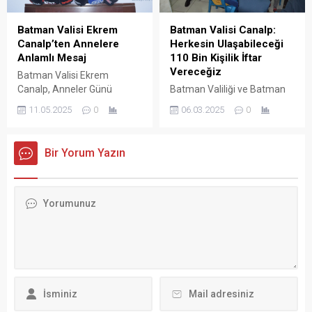
Batman Valisi Canalp:
Batman Valisi Ekrem
Herkesin Ulaşabileceği
Canalp’ten Annelere
110 Bin Kişilik İftar
Anlamlı Mesaj
Vereceğiz
Batman Valisi Ekrem
Batman Valiliği ve Batman
Canalp, Anneler Günü
Belediyesi iş birliğiyle her
dolayısıyla yayımladığı
06.03.2025
0
11.05.2025
0
akşam kentin farklı
mesajda, annelerin hem aile
mahallerinde kurulan
hem de toplum yapısındaki
geleneksel iftar sofraları,
yerine dikkat çekti. Vali
Bir Yorum Yazın
vatandaşlarımızın bir araya
Canalp, annelerin sevgiyi,
gelerek birlik ve beraberlik
sabrı ve fedakârlığı öğreten
içinde iftar açmalarına
en kıymetli varlıklar
vesile olmaya devam ediyor.
olduğunu ifade etti.