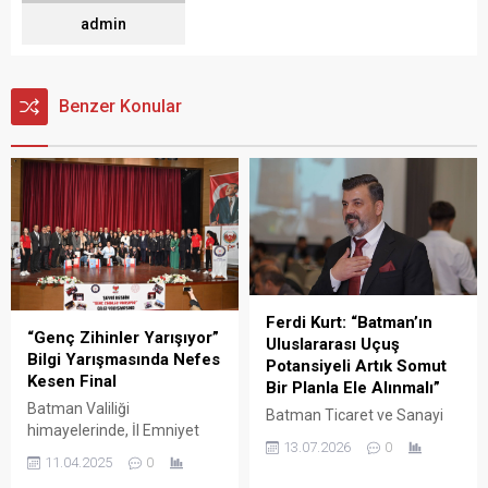
admin
Benzer Konular
Ferdi Kurt: “Batman’ın
“Genç Zihinler Yarışıyor”
Uluslararası Uçuş
Bilgi Yarışmasında Nefes
Potansiyeli Artık Somut
Kesen Final
Bir Planla Ele Alınmalı”
Batman Valiliği
Batman Ticaret ve Sanayi
himayelerinde, İl Emniyet
Odası (BATSO) Başkan
13.07.2026
0
Müdürlüğü ve İl Milli Eğitim
Adayı Ferdi Kurt, Resmi
11.04.2025
0
Müdürlüğü iş birliğiyle bu yıl
Gazete'de yayımlanarak