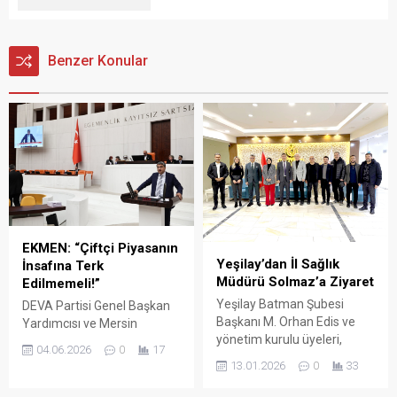
Benzer Konular
EKMEN: “Çiftçi Piyasanın
Yeşilay’dan İl Sağlık
İnsafına Terk
Müdürü Solmaz’a Ziyaret
Edilmemeli!”
Yeşilay Batman Şubesi
DEVA Partisi Genel Başkan
Başkanı M. Orhan Edis ve
Yardımcısı ve Mersin
yönetim kurulu üyeleri,
Milletvekili Mehmet Emin
04.06.2026
0
17
Yeşilay Yönetim Kurulu
Ekmen, TBMM Genel
13.01.2026
0
33
Üyesi ve Batman İl Sağlık
Kurulu'nda yaptığı
Müdürü Uzman Dr. Murat
konuşmada, açıklanan