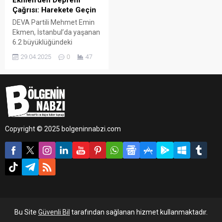
Ekmen’den Deprem
Çağrısı: Harekete Geçin
DEVA Partili Mehmet Emin
Ekmen, İstanbul’da yaşanan
6.2 büyüklüğündeki
depremin ardından Meclis’te
29.04.2025
0
47
hükümete çağrıda bulundu:
“Deprem artık beka
meselesidir, rant projelerine
değil, hayata yatırım
yapılmalı.”
Copyright © 2025 bolgeninnabzi.com
Bu Site
Güvenli Bil
tarafından sağlanan hizmet kullanmaktadır.