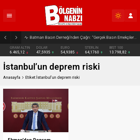
Batman Basın Derneği’nden Çağrı: “Gerçek Basın Emekçileri Desteklenmeli”
GRAM ALTIN
DOLAR
EURO
STERLİN
BIST 100
6.465,12
47,5935
54,9385
64,1760
13.798,82
İstanbul’un deprem riski
Anasayfa
Etiket:İstanbul’un deprem riski