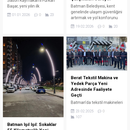
Sason Kaymakamı Furkan
Batman Belediyesi, kent
Başar, yeni yılın ilk
genelinde ulaşım güvenliğini
sabahında İlçe Özel
01.01.2026
0
23
artırmak ve yol konforunu
İdaresini ziyaret ederek
yükseltmek amacıyla asfalt
ilçede yürütülen karla
19.02.2026
0
20
bakım ve onarım
mücadele çalışmaları
çalışmalarını planlı şekilde
hakkında yetkililerden bilgi
sürdürüyor.
aldı. Ziyaret kapsamında kış
şartlarına yönelik alınan
tedbirler ve sahadaki
çalışmalar değerlendirildi.
Berat Tekstil Makina ve
Yedek Parça Yeni
Adresinde Faaliyete
Geçti
Batman’da tekstil makineleri
ve yedek parça alanında
23.02.2025
0
hizmet veren Berat Tekstil
107
Makina ve Yedek Parça,
Batman Işıl Işıl: Sokaklar
TPAO Bulvarı’ndaki yeni