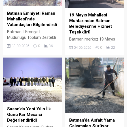
Batman Emniyeti Raman
19 Mayıs Mahallesi
Mahallesi’nde
Muhtarından Batman
Vatandaşları Bilgilendirdi
Belediyesi’ne Hizmet
Teşekkürü
Batman İl Emniyet
Müdürlüğü Toplum Destekli
Batman merkez 19 Mayıs
Polislik Şube Müdürlüğü
Mahallesi Muhtarı Mehmet
13.09.2025
0
36
04.06.2026
0
22
ekipleri, Raman
Kolaldıran, mahallelerinde
Mahallesi’ndeki Aram
gerçekleştirilen kapsamlı
Tigran Parkı’nda
altyapı ve üstyapı
vatandaşlarla bir araya
yatırımlarından dolayı
gelerek bilgilendirme
Batman Belediyesi’ne
çalışması yaptı.
teşekkür etti.
Sason’da Yeni Yılın İlk
Günü Kar Mesaisi
Batman’da Asfalt Yama
Değerlendirildi
Çalışmaları Sürüyor