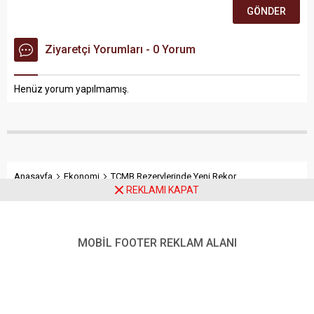
Ziyaretçi Yorumları - 0 Yorum
Henüz yorum yapılmamış.
Anasayfa
Ekonomi
TCMB Rezervlerinde Yeni Rekor
REKLAMI KAPAT
TCMB Rezervlerinde Yeni
MOBİL FOOTER REKLAM ALANI
Rekor
Türkiye Cumhuriyet Merkez Bankası (TCMB), toplam
rezervlerinin 173,2 milyar dolara, swap hariç net