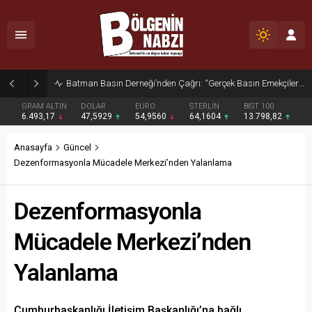
Batman Basın Derneği’nden Çağrı: “Gerçek Basın Emekçileri Desteklenmeli”
GRAM ALTIN
DOLAR
EURO
STERLİN
BIST 100
6.493,17
47,5929
54,9560
64,1604
13.798,82
Anasayfa
Güncel
Dezenformasyonla Mücadele Merkezi’nden Yalanlama
Dezenformasyonla
Mücadele Merkezi’nden
Yalanlama
Cumhurbaşkanlığı İletişim Başkanlığı’na bağlı