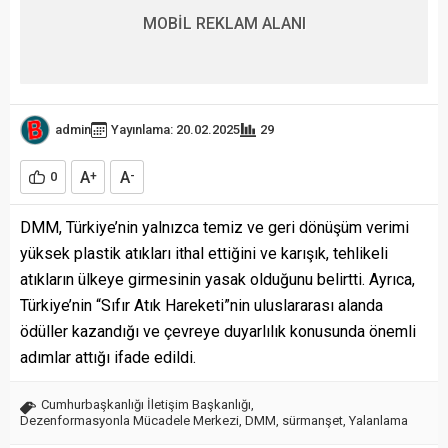
MOBİL REKLAM ALANI
admin
Yayınlama: 20.02.2025
29
A
A
0
+
-
DMM, Türkiye’nin yalnızca temiz ve geri dönüşüm verimi
yüksek plastik atıkları ithal ettiğini ve karışık, tehlikeli
atıkların ülkeye girmesinin yasak olduğunu belirtti. Ayrıca,
Türkiye’nin “Sıfır Atık Hareketi”nin uluslararası alanda
ödüller kazandığı ve çevreye duyarlılık konusunda önemli
adımlar attığı ifade edildi.
Cumhurbaşkanlığı İletişim Başkanlığı
,
Dezenformasyonla Mücadele Merkezi
,
DMM
,
sürmanşet
,
Yalanlama