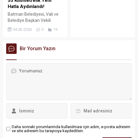
55 Kilometrelik Yeni
lokasyonunda açılışını
Hatla Aydınlandı!
gerçekleştirdi.
Batman Belediyesi, Vali ve
Belediye Başkan Vekili
Ekrem Canalp’in vizyonu
04.06.2026
0
19
doğrultusunda kent
genelindeki bulvar, cadde ve
sokakları modern
Bir Yorum Yazın
aydınlatma sistemleriyle
donatıyor. Yürütülen
hummalı çalışmalar
kapsamında döşenen yeni
aydınlatma hattı 55
kilometreyi geride bıraktı.
Daha sonraki yorumlarımda kullanılması için adım, e-posta adresim
ve site adresim bu tarayıcıya kaydedilsin.