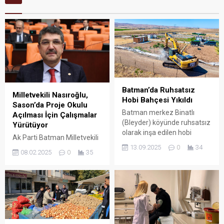
Batman’da Ruhsatsız
Milletvekili Nasıroğlu,
Hobi Bahçesi Yıkıldı
Sason’da Proje Okulu
Batman merkez Binatlı
Açılması İçin Çalışmalar
(Bleyder) köyünde ruhsatsız
Yürütüyor
olarak inşa edilen hobi
Ak Parti Batman Milletvekili
bahçesi, İl Encümeni
Ferhat Nasıroğlu, Sason
13.09.2025
0
34
08.02.2025
0
35
kararıyla yıkıldı.
ilçesinde eğitim kalitesini
artırmayı hedefleyerek yeni
bir proje okulu açılması için
girişimlerde bulundu.