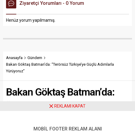
Ziyaretçi Yorumları - 0 Yorum
Henüz yorum yapılmamış.
Anasayfa
Gündem
Bakan Göktaş Batman’da: “Terörsüz Türkiye’ye Güçlü Adımlarla
Yürüyoruz”
Bakan Göktaş Batman’da:
“Terörsüz Türkiye’ye Güçlü
REKLAMI KAPAT
Adımlarla Yürüyoruz”
MOBİL FOOTER REKLAM ALANI
Aile ve Sosyal Hizmetler Bakanı Mahinur Özdemir