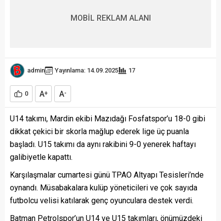
MOBİL REKLAM ALANI
admin
Yayınlama: 14.09.2025
17
A
A
0
+
-
U14 takımı, Mardin ekibi Mazıdağı Fosfatspor’u 18-0 gibi
dikkat çekici bir skorla mağlup ederek lige üç puanla
başladı. U15 takımı da aynı rakibini 9-0 yenerek haftayı
galibiyetle kapattı.
Karşılaşmalar cumartesi günü TPAO Altyapı Tesisleri’nde
oynandı. Müsabakalara kulüp yöneticileri ve çok sayıda
futbolcu velisi katılarak genç oyunculara destek verdi.
Batman Petrolspor’un U14 ve U15 takımları, önümüzdeki