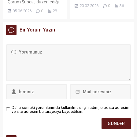
Çorum Şubesi, düzenlediği
ekiplerince gerçekleştirilen
20.02.2026
0
36
Doğu ve Güneydoğu turu
denetimlerde ele geçirilen
05.06.2026
0
28
kapsamında Batman’a
ruhsatsız silahlarla ilgili
anlamlı bir ziyaret
gözaltına alınan 3 şüpheli,
gerçekleştirdi. Çorumlu
sevk edildikleri mahkemece
Bir Yorum Yazın
heyet, Batman’da büyük bir
tutuklanarak cezaevine
konukseverlikle karşılandı.
gönderildi.
Daha sonraki yorumlarımda kullanılması için adım, e-posta adresim
ve site adresim bu tarayıcıya kaydedilsin.