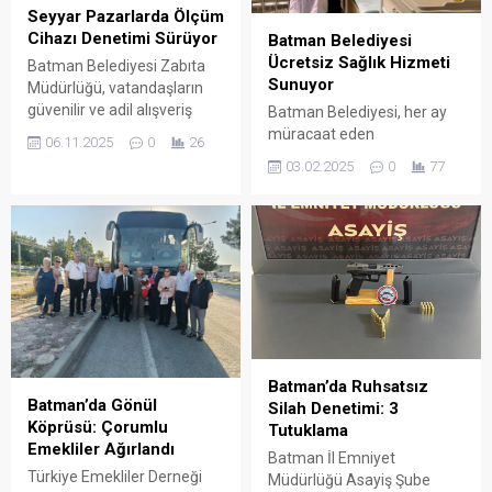
Seyyar Pazarlarda Ölçüm
Cihazı Denetimi Sürüyor
Batman Belediyesi
Ücretsiz Sağlık Hizmeti
Batman Belediyesi Zabıta
Sunuyor
Müdürlüğü, vatandaşların
güvenilir ve adil alışveriş
Batman Belediyesi, her ay
yapabilmesi için kent
müracaat eden
06.11.2025
0
26
genelindeki seyyar semt
vatandaşlara ücretsiz sağlık
03.02.2025
0
77
pazarlarında kullanılan
hizmeti sunuyor.
ölçüm cihazlarına yönelik
denetimlerini kesintisiz
şekilde sürdürüyor.
Batman’da Ruhsatsız
Batman’da Gönül
Silah Denetimi: 3
Köprüsü: Çorumlu
Tutuklama
Emekliler Ağırlandı
Batman İl Emniyet
Türkiye Emekliler Derneği
Müdürlüğü Asayiş Şube