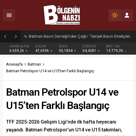
Zabıta Ekiplerinden Yol ve Kaldırım İşgaline Geçit Yok!
GRAM ALTIN
DOLAR
EURO
STERLİN
BIST 100
6.659,26
47,6936
55,1834
64,4281
13.779,39
Anasayfa
Batman
Batman Petrolspor U14 ve U15’ten Farklı Başlangıç
Batman Petrolspor U14 ve
U15’ten Farklı Başlangıç
TFF 2025-2026 Gelişim Ligi’nde ilk hafta heyecanı
yaşandı. Batman Petrolspor’un U14 ve U15 takımları,