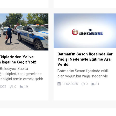
Özdaş, hem aksiyon dolu
’nu ziyaret etti.
performansı hem de karaktere
kattığı derinlikle kısa sürede
dikkatleri üzerine çekti.
Batman’ın Sason İlçesinde Kar
Ekiplerinden Yol ve
Yağışı Nedeniyle Eğitime Ara
m İşgaline Geçit Yok!
Verildi
elediyesi Zabıta
Batman’ın Sason ilçesinde etkili
ü ekipleri, kent genelinde
olan yoğun kar yağışı nedeniyle
enliğini temin etmek, şehir
eğitime bir gün ara verildi.
14.02.2025
0
31
ni korumak ve kamusal
2026
0
19
n usulüne uygun kullanımını
 amacıyla kaldırım ve yol
ine yönelik kapsamlı
erine aralıksız devam