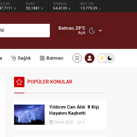
DOLAR
EURO
STERLİN
BIST 100
47,7111
55,1881
64,4139
13.779,39
Batman,
29
°C
NI
Açık
a
Sağlık
Batman
POPÜLER KONULAR
Yıldırım Can Aldı: 8 Kişi
Hayatını Kaybetti
09.04.2025
0