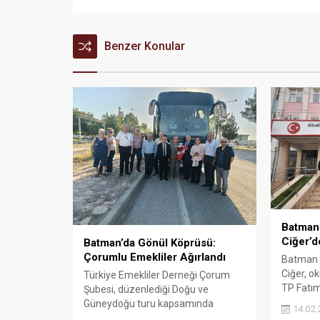
Benzer Konular
Batman 
Ciğer’d
Batman’da Gönül Köprüsü:
Çorumlu Emekliler Ağırlandı
Batman İ
Ciğer, o
Türkiye Emekliler Derneği Çorum
TP Fatı
Şubesi, düzenlediği Doğu ve
Hatip Li
Güneydoğu turu kapsamında
14.02.
Lisesi, G
Batman’a anlamlı bir ziyaret