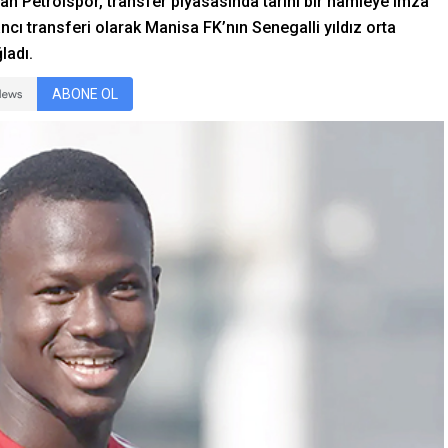
man Petrolspor, transfer piyasasında tarihi bir hamleye imza
abancı transferi olarak Manisa FK’nın Senegalli yıldız orta
ladı.
ABONE OL