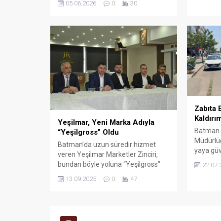
05.06.2026
0
30
Ortaokulu
gerçekleştirdi. Çorumlu heyet,
Batman’da büyük bir
konukseverlikle karşılandı.
Zabıta 
Kaldırı
Yeşilmar, Yeni Marka Adıyla
Batman B
“Yeşilgross” Oldu
Müdürlüğ
Batman’da uzun süredir hizmet
yaya güv
veren Yeşilmar Marketler Zinciri,
estetiği
bundan böyle yoluna “Yeşilgross”
22.07.
alanları
adıyla devam edecek.
13.09.2025
0
47
sağlamak
işgaller
denetiml
ediyor.