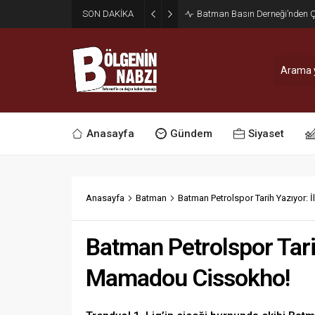
SON DAKİKA
Zabıta Ekiplerinden Yol ve Kal
Anasayfa
Gündem
Siyaset
Anasayfa
Batman
Batman Petrolspor Tarih Yazıyor:
Batman Petrolspor Tari
Mamadou Cissokho!