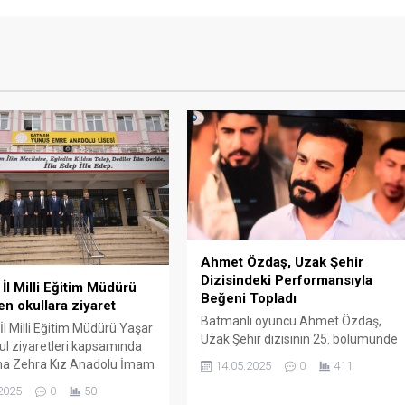
Ahmet Özdaş, Uzak Şehir
Dizisindeki Performansıyla
İl Milli Eğitim Müdürü
Beğeni Topladı
en okullara ziyaret
Batmanlı oyuncu Ahmet Özdaş,
l Milli Eğitim Müdürü Yaşar
Uzak Şehir dizisinin 25. bölümünde
kul ziyaretleri kapsamında
Remzi karakteriyle ekranlara geldi.
ma Zehra Kız Anadolu İmam
14.05.2025
0
411
Diziye dâhil olduğu ilk sahneden
sesi, Yunus Emre Anadolu
2025
0
50
itibaren izleyicinin ilgisini çeken
ültepe İlkokulu ve Gültepe