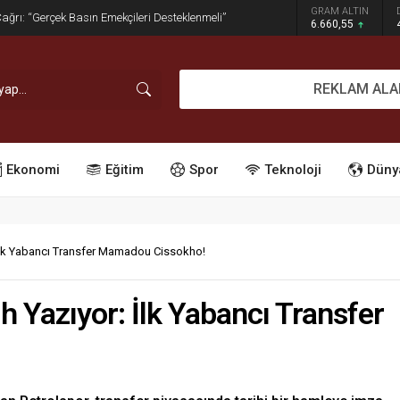
GRAM ALTIN
dırım İşgaline Geçit Yok!
6.660,55
REKLAM ALA
Ekonomi
Eğitim
Spor
Teknoloji
Düny
 İlk Yabancı Transfer Mamadou Cissokho!
h Yazıyor: İlk Yabancı Transfer