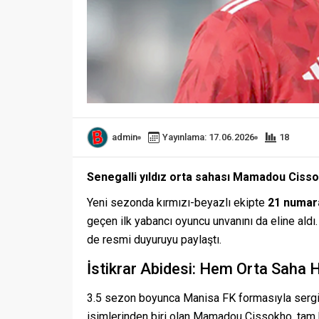
admin
Yayınlama: 17.06.2026
18
Senegalli yıldız orta sahası Mamadou Cisso
Yeni sezonda kırmızı-beyazlı ekipte
21 numara
geçen ilk yabancı oyuncu unvanını da eline ald
de resmi duyuruyu paylaştı.
İstikrar Abidesi: Hem Orta Saha
3.5 sezon boyunca Manisa FK formasıyla sergile
isimlerinden biri olan Mamadou Cissokho, tam b