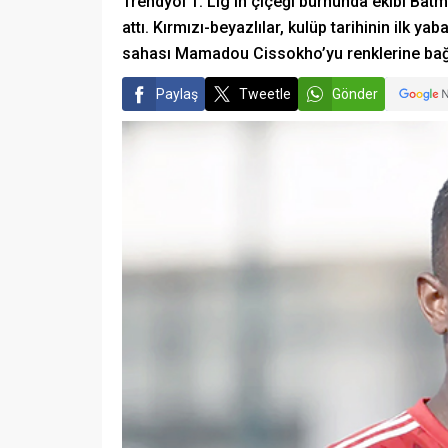
Trendyol 1. Lig’in çiçeği burnunda ekibi Bat
attı. Kırmızı-beyazlılar, kulüp tarihinin ilk y
sahası Mamadou Cissokho’yu renklerine bağ
Paylaş
Tweetle
Gönder