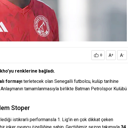
A
A
0
+
-
kho’yu renklerine bağladı.
lı formayı
terletecek olan Senegalli futbolcu, kulüp tarihine
ı. Anlaşmanın tamamlanmasıyla birlikte Batman Petrolspor Kulübü
 Hem Stoper
diği istikrarlı performansla 1. Lig’in en çok dikkat çeken
ir joker oyuncu özelliğine sahip. Geçtiğimiz sezon takımıyla
34