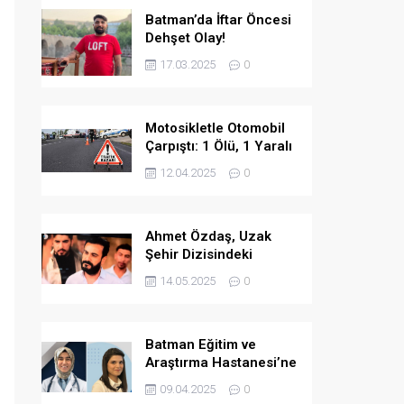
Batman’da İftar Öncesi
Dehşet Olay!
17.03.2025
0
Motosikletle Otomobil
Çarpıştı: 1 Ölü, 1 Yaralı
12.04.2025
0
Ahmet Özdaş, Uzak
Şehir Dizisindeki
Performansıyla Beğeni
14.05.2025
0
Topladı
Batman Eğitim ve
Araştırma Hastanesi’ne
İki Yeni Uzman Hekim
09.04.2025
0