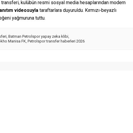
n transferi, kulübün resmi sosyal media hesaplarından modern
tanıtım videosuyla
taraftarlara duyuruldu. Kırmızı-beyazlı
beğeni yağmuruna tuttu.
feri
,
Batman Petrolspor yapay zeka klibi
,
kho Manisa FK
,
Petrolspor transfer haberleri 2026