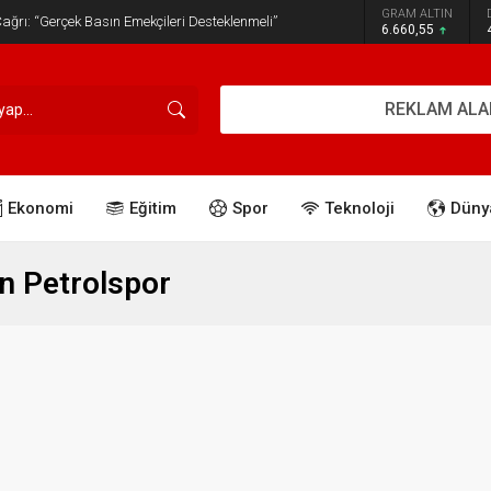
GRAM ALTIN
ğrı: “Gerçek Basın Emekçileri Desteklenmeli”
6.660,55
REKLAM ALA
Ekonomi
Eğitim
Spor
Teknoloji
Düny
 Petrolspor