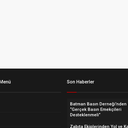
 Menü
Son Haberler
Batman Basın Derneği’nden 
“Gerçek Basın Emekçileri
Desteklenmeli”
Zabıta Ekiplerinden Yol ve K