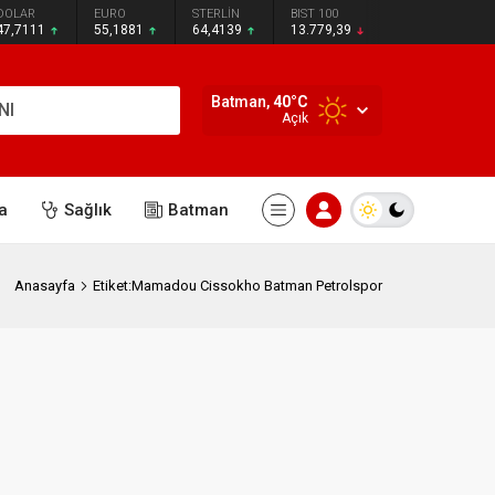
DOLAR
EURO
STERLİN
BIST 100
47,7111
55,1881
64,4139
13.779,39
Batman,
40
°C
NI
Açık
a
Sağlık
Batman
Anasayfa
Etiket:Mamadou Cissokho Batman Petrolspor