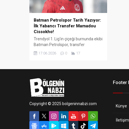
Batman Petrolspor Tarih Yazıyor:
İlk Yabancı Transfer Mamadou
Cissokho!
Trendyol 1. Lig'in çiçeği burnunda ekibi
Batman Petrolspor, transfer
piyasasında tarihi bir hamleye imza
17.06.2026
0
17
attı. Kırmızı-beyazlılar, kulüp tarihinin
ilk yabancı transferi olarak Manisa
FK’nın Senegalli yıldız orta sahası
Mamadou Cissokho’yu renklerine
bağladı.
Footer
Copyright © 2025 bolgeninnabzi.com
Künye
İletişim