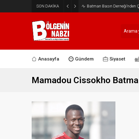
SON DAKİKA
Batman Basın Derneği’nden Ça
Anasayfa
Gündem
Siyaset
Mamadou Cissokho Batman