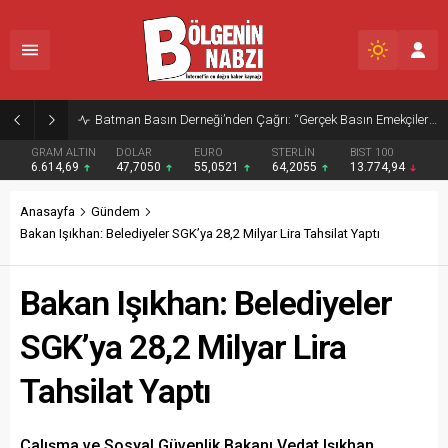
Zabıta Ekiplerinden Yol ve Kaldırım İşgaline Geçit Yok!
GRAM ALTIN
DOLAR
EURO
STERLİN
BIST 100
6.614,69
47,7050
55,0521
64,2055
13.774,94
Anasayfa
Gündem
Bakan Işıkhan: Belediyeler SGK’ya 28,2 Milyar Lira Tahsilat Yaptı
Bakan Işıkhan: Belediyeler
SGK’ya 28,2 Milyar Lira
Tahsilat Yaptı
Çalışma ve Sosyal Güvenlik Bakanı Vedat Işıkhan,