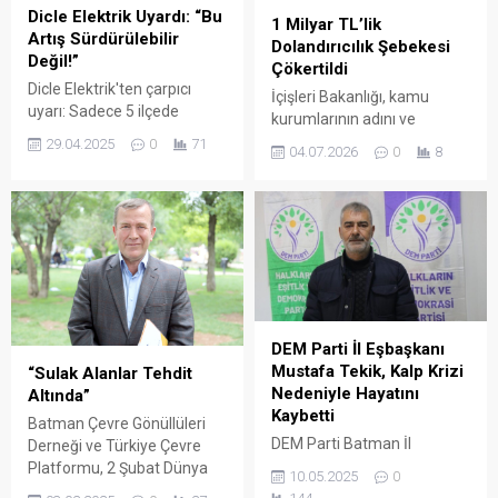
Dicle Elektrik Uyardı: “Bu
1 Milyar TL’lik
Artış Sürdürülebilir
Dolandırıcılık Şebekesi
Değil!”
Çökertildi
Dicle Elektrik'ten çarpıcı
İçişleri Bakanlığı, kamu
uyarı: Sadece 5 ilçede
kurumlarının adını ve
Türkiye'nin 3 aylık elektrik
nüfuzunu kullanarak
29.04.2025
0
71
04.07.2026
0
8
tüketiminin %2’si kaçak
vatandaşları dolandıran
kullanılıyor. 2025 sonunda
organize suç örgütüne
45 milyar TL’lik enerji kaybı
yönelik Diyarbakır merkezli 6
bekleniyor.
ilde dev bir operasyon
gerçekleştirildiğini açıkladı.
DEM Parti İl Eşbaşkanı
Mustafa Tekik, Kalp Krizi
“Sulak Alanlar Tehdit
Nedeniyle Hayatını
Altında”
Kaybetti
Batman Çevre Gönüllüleri
DEM Parti Batman İl
Derneği ve Türkiye Çevre
Eşbaşkanı Mustafa Tekik,
Platformu, 2 Şubat Dünya
10.05.2025
0
İstanbul’da geçirdiği kalp
Sulak Alanlar Günü