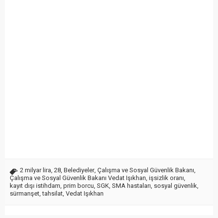
2 milyar lira
,
28
,
Belediyeler
,
Çalışma ve Sosyal Güvenlik Bakanı
,
Çalışma ve Sosyal Güvenlik Bakanı Vedat Işıkhan
,
işsizlik oranı
,
kayıt dışı istihdam
,
prim borcu
,
SGK
,
SMA hastaları
,
sosyal güvenlik
,
sürmanşet
,
tahsilat
,
Vedat Işıkhan