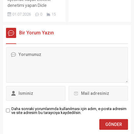
denetimi yapan Dicle
Elektrik ekipleri, kontrollerin
01.07.2026
0
15
ardından taşlı saldırıya
uğradı. Olayda yaralanan
olmazken, hizmet
Bir Yorum Yazın
araçlarında hasar oluştu.
Daha sonraki yorumlarımda kullanılması için adım, e-posta adresim
ve site adresim bu tarayıcıya kaydedilsin.