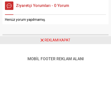
Ziyaretçi Yorumları - 0 Yorum
Henüz yorum yapılmamış.
REKLAMI KAPAT
Anasayfa
Siyaset
Ümit Özdağ’ın Yargılandığı Dava 10 Eylül’e Ertelendi
MOBİL FOOTER REKLAM ALANI
Ümit Özdağ’ın Yargılandığı
Dava 10 Eylül’e Ertelendi
Zafer Partisi Genel Başkanı Ümit Özdağ’ın,
“Cumhurbaşkanına hakaret” suçlamasıyla yargılandığı
dava, savunmaların alınmasının ardından 10 Eylül 2025