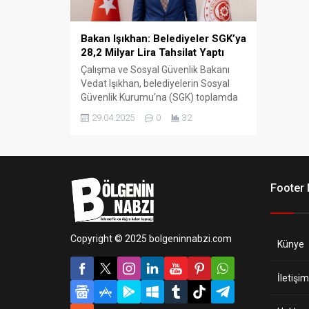
Bakan Işıkhan: Belediyeler SGK’ya
28,2 Milyar Lira Tahsilat Yaptı
Çalışma ve Sosyal Güvenlik Bakanı
Vedat Işıkhan, belediyelerin Sosyal
Güvenlik Kurumu’na (SGK) toplamda
28,2 milyar lira ödeme
29.04.2025
0
32
gerçekleştirdiğini açıkladı. Bakan
Işıkhan ayrıca, 149 belediyenin 30
milyar lira prim borcunu yapılandırmak
için başvuruda bulunduğunu duyurdu.
Footer
Copyright © 2025 bolgeninnabzi.com
Künye
İletişim