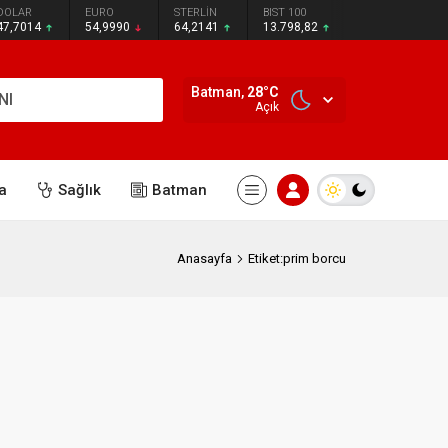
DOLAR
EURO
STERLİN
BIST 100
47,7014
54,9990
64,2141
13.798,82
Batman,
28
°C
NI
Açık
a
Sağlık
Batman
Anasayfa
Etiket:prim borcu