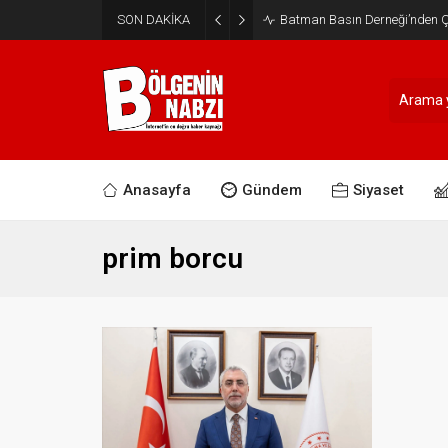
SON DAKİKA
Batman Basın Derneği’nden Ça
Anasayfa
Gündem
Siyaset
prim borcu