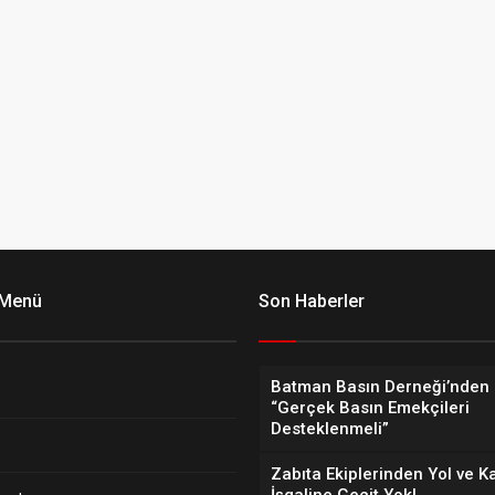
 Menü
Son Haberler
Batman Basın Derneği’nden 
“Gerçek Basın Emekçileri
Desteklenmeli”
Zabıta Ekiplerinden Yol ve K
İşgaline Geçit Yok!