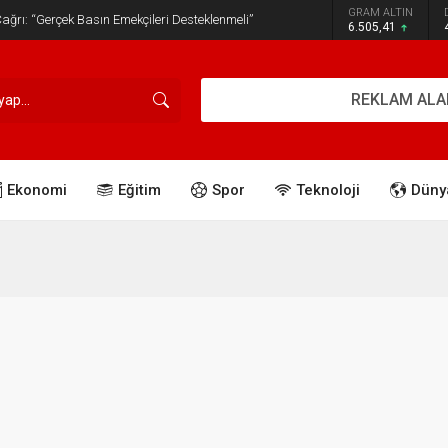
GRAM ALTIN
ğrı: “Gerçek Basın Emekçileri Desteklenmeli”
6.505,41
REKLAM ALA
Ekonomi
Eğitim
Spor
Teknoloji
Düny