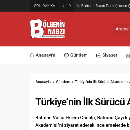
SON DAKİKA
Zabıta Ekiplerinden Yol ve Kal
Anasayfa
Gündem
Siyaset
Anasayfa
Gündem
Türkiye’nin İlk Sürücü Akademisi 
Türkiye’nin İlk Sürücü 
Batman Valisi Ekrem Canalp, Batman Çayı kıy
Akademisi”ni ziyaret ederek incelemelerde b