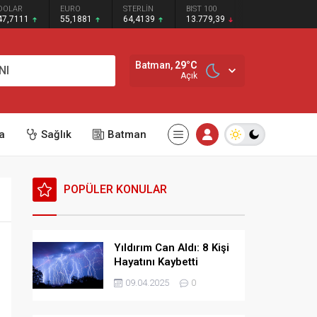
DOLAR
EURO
STERLİN
BIST 100
47,7111
55,1881
64,4139
13.779,39
Batman,
29
°C
NI
Açık
a
Sağlık
Batman
POPÜLER KONULAR
Yıldırım Can Aldı: 8 Kişi
Hayatını Kaybetti
09.04.2025
0