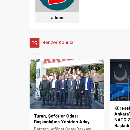
admin
Benzer Konular
Küresel
Ankara’
Turan, Şoförler Odası
NATO Zi
Başkanlığına Yeniden Aday
Başladı
Batman Şoförler Odası Başkanı