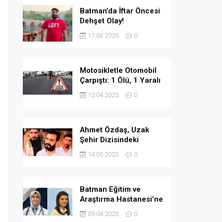
Batman’da İftar Öncesi
Dehşet Olay!
17.03.2025
0
Motosikletle Otomobil
Çarpıştı: 1 Ölü, 1 Yaralı
12.04.2025
0
Ahmet Özdaş, Uzak
Şehir Dizisindeki
Performansıyla Beğeni
14.05.2025
0
Topladı
Batman Eğitim ve
Araştırma Hastanesi’ne
İki Yeni Uzman Hekim
09.04.2025
0