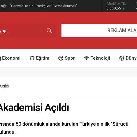
GRAM ALTIN
dırım İşgaline Geçit Yok!
6.660,55
REKLAM ALA
Ekonomi
Eğitim
Spor
Teknoloji
Düny
Açıldı
Akademisi Açıldı
ısında 50 dönümlük alanda kurulan Türkiye’nin ilk “Sürücü
ulundu.