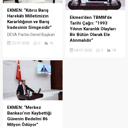
EKMEN: “Kıbrıs Barış
Harekâtı Milletimizin
Ekmen’den TBMM’de
Kararlılığının ve Barış
Tarihi Çağrı: “1993
İradesinin Simgesidir”
Yılının Karanlık Olayları
Bir Bütün Olarak Ele
DEVA Partisi Genel Başkan
Alınmalıdır”
Yardımcısı ve Mersin
22.07.2026
0
16
Milletvekili Mehmet Emin
DEVA Partisi Genel Başkan
04.07.2026
0
18
Ekmen, Türkiye Büyük Millet
Yardımcısı ve Mersin
Meclisi (TBMM) Genel
Milletvekili Mehmet Emin
Kurulu’nda yaptığı
Ekmen, TBMM Genel
konuşmada Kıbrıs Barış
Kurulu’nda Madımak
Harekâtı’nın 52. yıl
olaylarının araştırılmasına
dönümünü kutladı.
ilişkin verilen önerge üzerine
söz aldı.
EKMEN: “Merkez
Bankası’nın Kaybettiği
Güvenin Bedelini 86
Milyon Ödüyor”