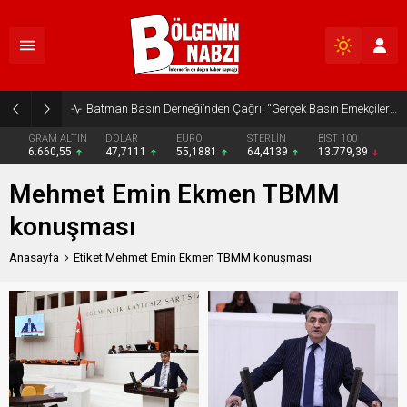
Batman Basın Derneği’nden Çağrı: “Gerçek Basın Emekçileri Desteklenmeli”
GRAM ALTIN
DOLAR
EURO
STERLİN
BIST 100
6.660,55
47,7111
55,1881
64,4139
13.779,39
Mehmet Emin Ekmen TBMM
konuşması
Anasayfa
Etiket:Mehmet Emin Ekmen TBMM konuşması