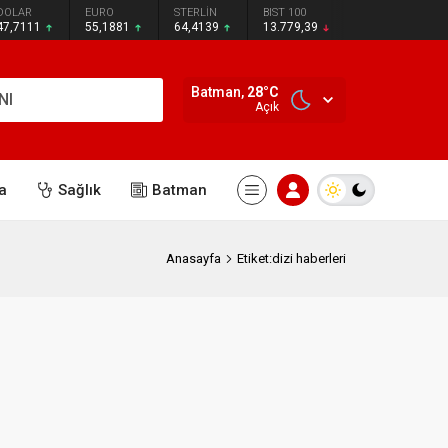
DOLAR
EURO
STERLİN
BIST 100
47,7111
55,1881
64,4139
13.779,39
Batman,
28
°C
NI
Açık
a
Sağlık
Batman
Anasayfa
Etiket:dizi haberleri