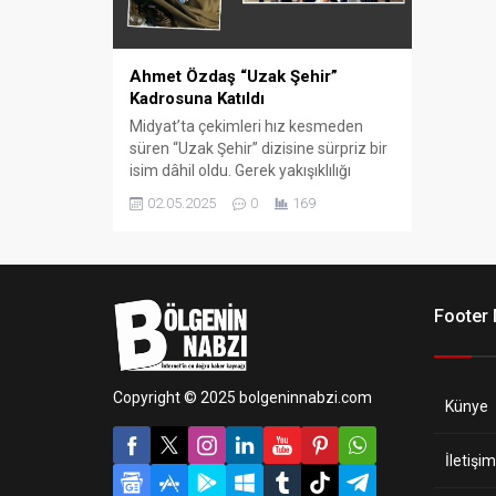
Ahmet Özdaş “Uzak Şehir”
Kadrosuna Katıldı
Midyat’ta çekimleri hız kesmeden
süren “Uzak Şehir” dizisine sürpriz bir
isim dâhil oldu. Gerek yakışıklılığı
gerekse sempatik tavırlarıyla
02.05.2025
0
169
dikkatleri üzerine çeken başarılı
oyuncu Ahmet Özdaş, artık bu
projede yer alacak. Aynı zamanda
roman yazarı olan Özdaş, sanatsal
çok yönlülüğüyle de tanınıyor.
Footer
Copyright © 2025 bolgeninnabzi.com
Künye
İletişim