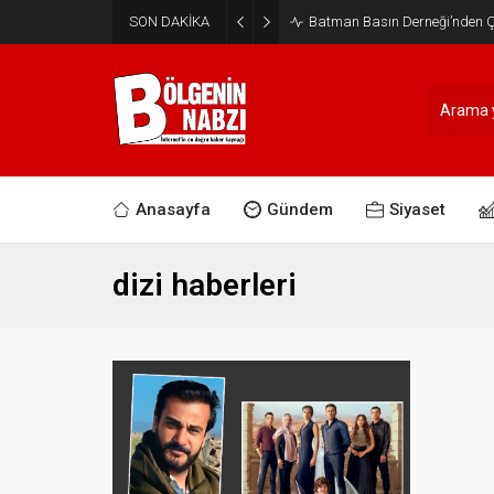
SON DAKİKA
Batman Basın Derneği’nden Ça
Anasayfa
Gündem
Siyaset
dizi haberleri