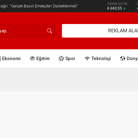
GRAM ALTIN
ğrı: “Gerçek Basın Emekçileri Desteklenmeli”
6.660,55
REKLAM ALA
Ekonomi
Eğitim
Spor
Teknoloji
Düny