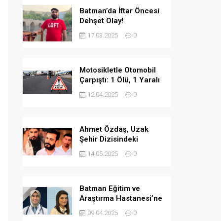
Batman’da İftar Öncesi
Dehşet Olay!
17.03.2025
0
Motosikletle Otomobil
Çarpıştı: 1 Ölü, 1 Yaralı
12.04.2025
0
Ahmet Özdaş, Uzak
Şehir Dizisindeki
Performansıyla Beğeni
14.05.2025
0
Topladı
Batman Eğitim ve
Araştırma Hastanesi’ne
İki Yeni Uzman Hekim
09.04.2025
0