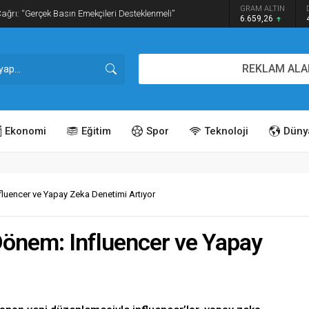
GRAM ALTIN
dırım İşgaline Geçit Yok!
6.659,26
REKLAM ALA
Ekonomi
Eğitim
Spor
Teknoloji
Düny
luencer ve Yapay Zeka Denetimi Artıyor
önem: Influencer ve Yapay