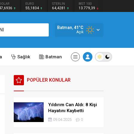
DOLAR
EURO
STERLİN
BIST 100
47,6936
55,1834
64,4281
13.779,39
Batman,
41
°C
NI
Açık
a
Sağlık
Batman
POPÜLER KONULAR
Yıldırım Can Aldı: 8 Kişi
Hayatını Kaybetti
09.04.2025
0