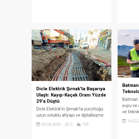
ile masa
Batman 
Dicle Elektrik Şırnak’ta Başarıya
Teknolo
Ulaştı: Kayıp-Kaçak Oranı Yüzde
Batman İ
29’a Düştü
suyu ve a
Dicle Elektrik’in Şırnak’ta yürüttüğü
ve tekni
uzun soluklu altyapı ve dijitalleşme
planlanm
14.02.
yatırımları, kentte kayıp-kaçakla
çalışmal
05.04.2025
0
155
mücadelede önemli bir başarıyı
beraberinde getirdi.