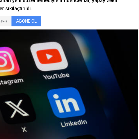
lanan yeni düzenlemesiyle influencer’lar, yapay zeka
 sıkılaştırıldı.
ABONE OL