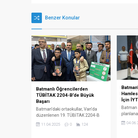
Benzer Konular
Batman’
Batmanlı Öğrencilerden
Hamlesi
TÜBİTAK 2204-B’de Büyük
İçin İYT
Başarı
Batman V
Batman’daki ortaokullar, Van’da
planlana
düzenlenen 19. TÜBİTAK 2204-B
için Türk
Ortaokul Öğrencileri Araştırma
04.06.
11.04.2025
0
124
kurumlar
Projeleri Yarışması Bölge Finali'nde
Yüksek T
önemli başarılara imza attı.