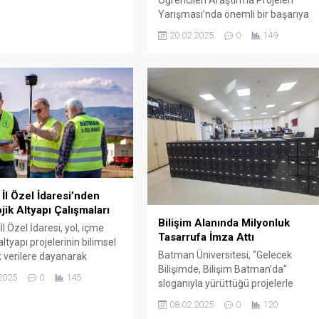
Öğrencileri Araştırma Projeleri
ya oturdu.
Yarışması’nda önemli bir başarıya
imza attı.
20.02.2025
0
149
İl Özel İdaresi’nden
jik Altyapı Çalışmaları
Bilişim Alanında Milyonluk
l Özel İdaresi, yol, içme
Tasarrufa İmza Attı
ltyapı projelerinin bilimsel
Batman Üniversitesi, “Gelecek
k verilere dayanarak
Bilişimde, Bilişim Batman’da”
ası amacıyla detaylı ölçüm
2025
0
145
sloganıyla yürüttüğü projelerle
arı yürütüyor.
adından söz ettirmeye devam
08.02.2025
0
120
ediyor.