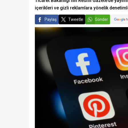
Ticaret Bakanlığı’nın Resmi Gazete’de yayım
içerikleri ve gizli reklamlara yönelik denetimler
Paylaş
Tweetle
Gönder