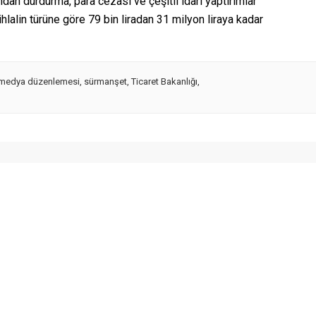
ndan durdurma, para cezası ve çeşitli idari yaptırımlar
ihlalin türüne göre 79 bin liradan 31 milyon liraya kadar
 medya düzenlemesi
,
sürmanşet
,
Ticaret Bakanlığı
,