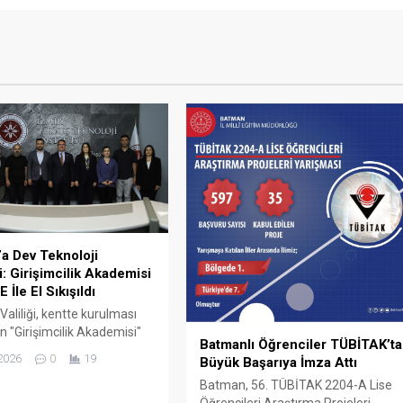
a Dev Teknoloji
: Girişimcilik Akademisi
E İle El Sıkışıldı
aliliği, kentte kurulması
n "Girişimcilik Akademisi"
Batmanlı Öğrenciler TÜBİTAK’ta
iye’nin en prestijli bilim
2026
0
19
Büyük Başarıya İmza Attı
ından biri olan İzmir
Batman, 56. TÜBİTAK 2204-A Lise
eknoloji Enstitüsü (İYTE)