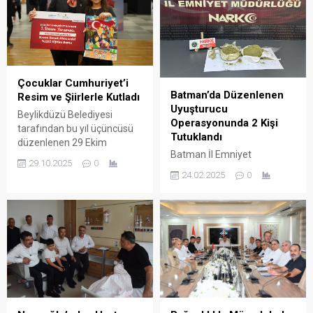
Çocuklar Cumhuriyet’i
Batman’da Düzenlenen
Resim ve Şiirlerle Kutladı
Uyuşturucu
Beylikdüzü Belediyesi
Operasyonunda 2 Kişi
tarafından bu yıl üçüncüsü
Tutuklandı
düzenlenen 29 Ekim
Batman İl Emniyet
Cumhuriyet Bayramı Resim
29.10.2025
0
Müdürlüğü Narkotik Suçlarla
ve Şiir Yarışması’nda
24.02.2025
0
Mücadele Şube Müdürlüğü
dereceye giren öğrenciler
ekipleri, uyuşturucu
ödüllerini aldı.
ticaretine yönelik yürüttüğü
çalışmada il girişinde bir
otomobili durdurdu.