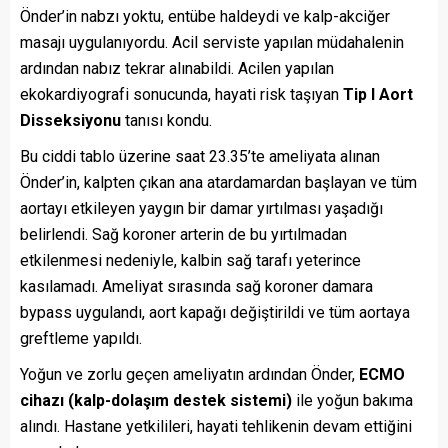
Önder’in nabzı yoktu, entübe haldeydi ve kalp-akciğer
masajı uygulanıyordu. Acil serviste yapılan müdahalenin
ardından nabız tekrar alınabildi. Acilen yapılan
ekokardiyografi sonucunda, hayati risk taşıyan
Tip I Aort
Disseksiyonu
tanısı kondu.
Bu ciddi tablo üzerine saat 23.35’te ameliyata alınan
Önder’in, kalpten çıkan ana atardamardan başlayan ve tüm
aortayı etkileyen yaygın bir damar yırtılması yaşadığı
belirlendi. Sağ koroner arterin de bu yırtılmadan
etkilenmesi nedeniyle, kalbin sağ tarafı yeterince
kasılamadı. Ameliyat sırasında sağ koroner damara
bypass uygulandı, aort kapağı değiştirildi ve tüm aortaya
greftleme yapıldı.
Yoğun ve zorlu geçen ameliyatın ardından Önder,
ECMO
cihazı (kalp-dolaşım destek sistemi)
ile yoğun bakıma
alındı. Hastane yetkilileri, hayati tehlikenin devam ettiğini