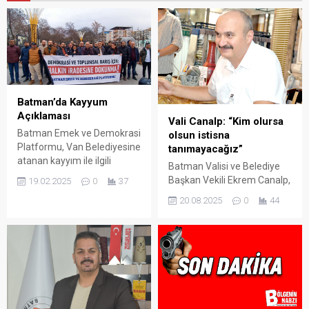
Batman’da Kayyum
Açıklaması
Vali Canalp: “Kim olursa
Batman Emek ve Demokrasi
olsun istisna
Platformu, Van Belediyesine
tanımayacağız”
atanan kayyım ile ilgili
Batman Valisi ve Belediye
Yılmaz Güney Yaşam
Başkan Vekili Ekrem Canalp,
19.02.2025
0
37
Alanı’nda basın açıklaması
Fatih Mahallesi’nde
20.08.2025
0
44
yaptı.
düzenlenen Mahalle
Buluşmasında kaçak
yapılaşmaya karşı kararlılık
mesajı verdi.