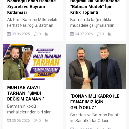
Bağımlılıkla Mücadelede
Nasıroğlu’ndan Hastane
“Batman Modeli” İçin
Ziyareti ve Bayram
Kritik Toplantı
Kutlaması
Batman’da bağımlılıkla
Ak Parti Batman Milletvekili
mücadele çalışmalarının
Ferhat Nasıroğlu, Batman
etkinliğini artırmak ve
Eğitim ve Araştırma
04.07.2026
0
08.06.2025
0
kurumlar arası
Hastanesi'ni ziyaret ederek
koordinasyonu
tedavi gören hastalarla ve
güçlendirmek amacıyla
hasta yakınlarıyla bir araya
hayata geçirilen "Batman
geldi.
Modeli" projesinin
değerlendirme toplantısı
yapıldı.
MUHTAR ADAYI
TARHAN: “ŞİMDİ
“DONANIMLI KADRO İLE
DEĞİŞİM ZAMANI”
ESNAFIMIZ İÇİN
Batman’ın köklü
GELİYORUZ”
mahallelerinden biri olan
Gazeteci ve Batman Esnaf
Raman Mahallesi, 7 Haziran
ve Sanatkârlar Odası
05.06.2026
0
Pazar günü sandık başına
Başkan Adayı Cebrail