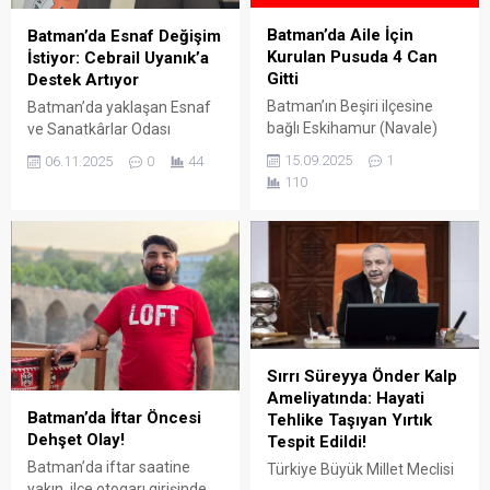
Batman’da Aile İçin
Batman’da Esnaf Değişim
Kurulan Pusuda 4 Can
İstiyor: Cebrail Uyanık’a
Gitti
Destek Artıyor
Batman’ın Beşiri ilçesine
Batman’da yaklaşan Esnaf
bağlı Eskihamur (Navale)
ve Sanatkârlar Odası
köyünde uzun süredir
(BESO) seçimleri öncesinde,
15.09.2025
1
06.11.2025
0
44
devam eden arazi
başkan adayı Cebrail
110
anlaşmazlığı, silahlı saldırıyla
Uyanık’a olan destek giderek
sonuçlandı.
artıyor.
Sırrı Süreyya Önder Kalp
Ameliyatında: Hayati
Batman’da İftar Öncesi
Tehlike Taşıyan Yırtık
Dehşet Olay!
Tespit Edildi!
Batman’da iftar saatine
Türkiye Büyük Millet Meclisi
yakın, ilçe otogarı girişinde