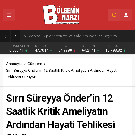
Zabıta Ekiplerinden Yol ve Kaldırım İşgaline Geçit Yok!
GRAM ALTIN
DOLAR
EURO
STERLİN
BIST 100
6.505,41
47,7014
54,9990
64,2141
13.798,82
Anasayfa
Gündem
Sırrı Süreyya Önder’in 12 Saatlik Kritik Ameliyatın Ardından Hayati
Tehlikesi Sürüyor
Sırrı Süreyya Önder’in 12
Saatlik Kritik Ameliyatın
Ardından Hayati Tehlikesi