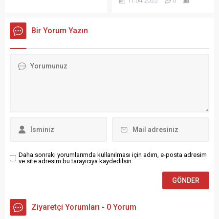
11.04.2025
0
giderek yeni muhtarını
Uyanık, yaklaşan seçim
seçmeye hazırlanıyor.
süreci öncesinde
çalışmalarını aralıksız
Bir Yorum Yazın
sürdürüyor.
Daha sonraki yorumlarımda kullanılması için adım, e-posta adresim
ve site adresim bu tarayıcıya kaydedilsin.
Ziyaretçi Yorumları - 0 Yorum