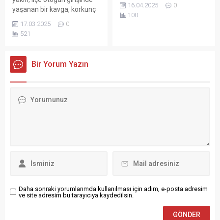
(TBMM) Başkanvekili ve
16.04.2025
0
yaşanan bir kavga, korkunç
DEM Parti İstanbul
100
bir şekilde sonuçlandı.
Milletvekili Sırrı Süreyya
17.03.2025
0
Önder, akşam saatlerinde
521
yaşadığı ciddi bir kalp
rahatsızlığı sonucu
hastaneye kaldırıldı. Yapılan
Bir Yorum Yazın
incelemelerde, kalpten çıkan
ana damarda yırtılma
olduğu belirlendi ve acil
cerrahi müdahale kararı
alındı.
Daha sonraki yorumlarımda kullanılması için adım, e-posta adresim
ve site adresim bu tarayıcıya kaydedilsin.