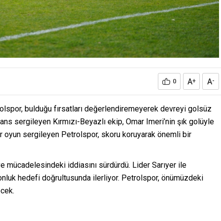
A
A
0
+
-
trolspor, bulduğu fırsatları değerlendiremeyerek devreyi golsüz
mans sergileyen Kırmızı-Beyazlı ekip, Omar Imeri’nin şık golüyle
r oyun sergileyen Petrolspor, skoru koruyarak önemli bir
ve mücadelesindeki iddiasını sürdürdü. Lider Sarıyer ile
onluk hedefi doğrultusunda ilerliyor. Petrolspor, önümüzdeki
ecek.