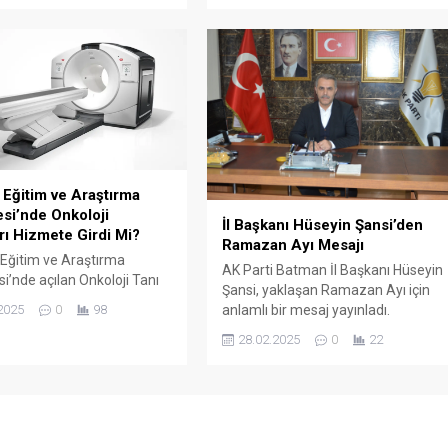
personelini ziyaret ederek yeni yıl
öncesinde moral verdi.
Eğitim ve Araştırma
si’nde Onkoloji
İl Başkanı Hüseyin Şansi’den
rı Hizmete Girdi Mi?
Ramazan Ayı Mesajı
Eğitim ve Araştırma
AK Parti Batman İl Başkanı Hüseyin
i’nde açılan Onkoloji Tanı
Şansi, yaklaşan Ramazan Ayı için
i Merkezi ile birlikte PET-CT
2025
0
98
anlamlı bir mesaj yayınladı.
 cihazlarının hizmete
duyurulmuştu.
28.02.2025
0
22