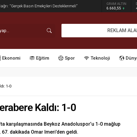
GRAM ALTIN
dırım İşgaline Geçit Yok!
6.660,55
REKLAM ALA
Ekonomi
Eğitim
Spor
Teknoloji
Düny
dı: 1-0
erabere Kaldı: 1-0
afta karşılaşmasında Beykoz Anadoluspor’u 1-0 mağlup
, 67. dakikada Omar Imeri’den geldi.