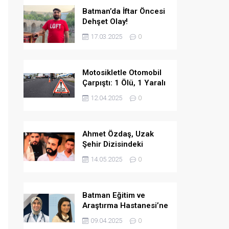
Batman’da İftar Öncesi
Dehşet Olay!
17.03.2025
0
Motosikletle Otomobil
Çarpıştı: 1 Ölü, 1 Yaralı
12.04.2025
0
Ahmet Özdaş, Uzak
Şehir Dizisindeki
Performansıyla Beğeni
14.05.2025
0
Topladı
Batman Eğitim ve
Araştırma Hastanesi’ne
İki Yeni Uzman Hekim
09.04.2025
0