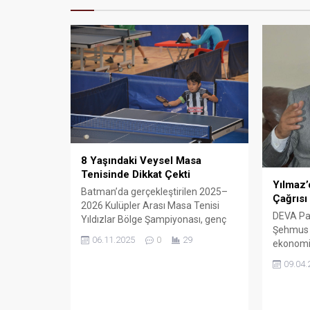
8 Yaşındaki Veysel Masa
Tenisinde Dikkat Çekti
Yılmaz’
Batman’da gerçekleştirilen 2025–
Çağrısı
2026 Kulüpler Arası Masa Tenisi
DEVA Par
Yıldızlar Bölge Şampiyonası, genç
Şehmus Y
sporcuların kıyasıya mücadelesine
06.11.2025
0
29
ekonomik
sahne oldu.
çekerek
09.04.
destekle
şekilde y