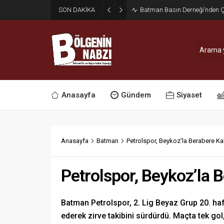
SON DAKİKA
Zabıta Ekiplerinden Yol ve Kal
Anasayfa
Gündem
Siyaset
Anasayfa
Batman
Petrolspor, Beykoz’la Berabere Kal
Petrolspor, Beykoz’la B
Batman Petrolspor, 2. Lig Beyaz Grup 20. h
ederek zirve takibini sürdürdü. Maçta tek gol