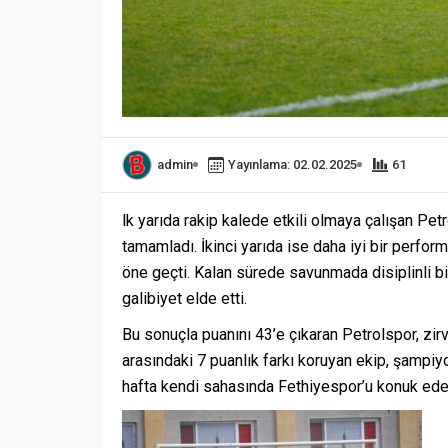
admin
Yayınlama: 02.02.2025
61
lk yarıda rakip kalede etkili olmaya çalışan Pe
tamamladı. İkinci yarıda ise daha iyi bir perfor
öne geçti. Kalan sürede savunmada disiplinli bi
galibiyet elde etti.
Bu sonuçla puanını 43’e çıkaran Petrolspor, zir
arasındaki 7 puanlık farkı koruyan ekip, şampiy
hafta kendi sahasında Fethiyespor’u konuk ed