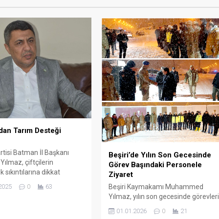
dan Tarım Desteği
tisi Batman İl Başkanı
Beşiri’de Yılın Son Gecesinde
ılmaz, çiftçilerin
Görev Başındaki Personele
 sıkıntılarına dikkat
Ziyaret
 hükümetten tarımsal
2025
0
63
Beşiri Kaymakamı Muhammed
rin zamanında ve toplu
Yılmaz, yılın son gecesinde görevler
apılmasını talep etti.
başında bulunan kolluk kuvvetleri,
01.01.2026
0
21
sağlık çalışanları ve İlçe Özel İdare