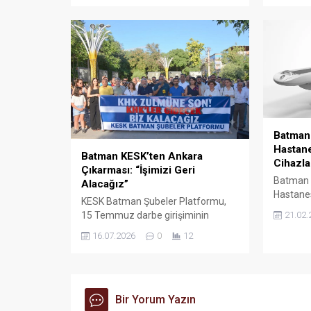
Batman 
Hastane
Batman KESK’ten Ankara
Cihazla
Çıkarması: “İşimizi Geri
Batman 
Alacağız”
Hastanes
KESK Batman Şubeler Platformu,
ve Tedav
21.02.
15 Temmuz darbe girişiminin
ve LINAC
ardından çıkarılan Kanun Hükmünde
girdiği 
16.07.2026
0
12
Kararnameler (KHK) ile ihraç edilen
kamu emekçilerinin işlerine iade
edilmesi talebiyle Ankara'da
düzenlenecek oturma eylemine
katılacağını duyurdu.
Bir Yorum Yazın