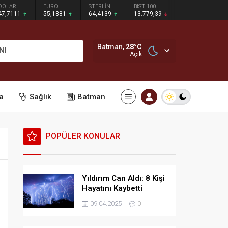
DOLAR
EURO
STERLİN
BIST 100
47,7111
55,1881
64,4139
13.779,39
Batman,
28
°C
NI
Açık
a
Sağlık
Batman
POPÜLER KONULAR
Yıldırım Can Aldı: 8 Kişi
Hayatını Kaybetti
09.04.2025
0