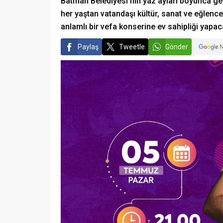
Batman Belediyesi’nin yaz ayları boyunca gel
her yaştan vatandaşı kültür, sanat ve eğlenc
anlamlı bir vefa konserine ev sahipliği yapac
Paylaş
Tweetle
Gönder