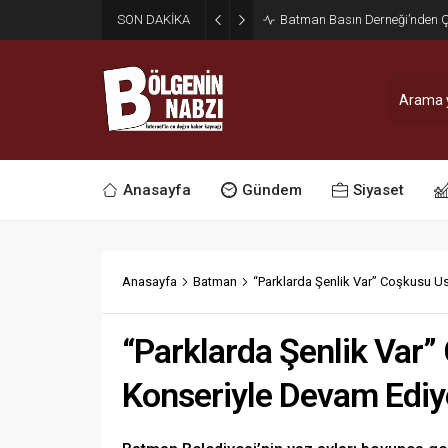
SON DAKİKA
Zabıta Ekiplerinden Yol ve Kal
Anasayfa
Gündem
Siyaset
Anasayfa
Batman
“Parklarda Şenlik Var” Coşkusu U
“Parklarda Şenlik Var”
Konseriyle Devam Ediy