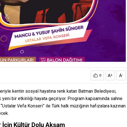
A
A
0
+
-
eleriyle kentin sosyal hayatına renk katan Batman Belediyesi,
 yeni bir etkinliği hayata geçiriyor. Program kapsamında sahne
 “Ustalar Vefa Konseri” ile Türk halk müziğinin hafızalara kazınan
ecek.
r İçin Kültür Dolu Akşam