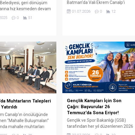
Batman’da Vali Ekrem Canalp’i
Belediyesi, geri dönüşüm
ziyaret ederek kentte yürütülen
larına hız kesmeden devam
01.07.2026
0
12
hizmetler hakkında görüş
entin farklı noktalarına
2025
0
51
alışverişinde bulundu.
150 giysi kumbarası ile 120
til atığı ekonomiye
ldı.
Gençlik Kampları İçin Son
da Muhtarların Talepleri
Çağrı: Başvurular 26
Yatırıldı
Temmuz’da Sona Eriyor!
em Canalp’ın öncülüğünde
Gençlik ve Spor Bakanlığı (GSB)
en “Mahalle Buluşmaları”
tarafından her yıl düzenlenen 2026
nda mahalle muhtarları
Yaz Dönemi Gençlik Kampları için
n iletilen taleplerin