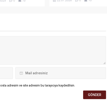
22.07.2026
0
10
2025
0
73
başvuru maratonunda son viraja
 yapıldığı ve ilgili kurumların
girildi. İlk 5 kamp döneminin
tirdiği hizmetlerin ele
sonuçlarının Haziran ayında
“Muhtarlar Toplantısı” Valilik
açıklanmasının ardından, kalan 7
salonunda gerçekleştirildi.
dönem için başvurular 26 Temmuz
2026 tarihine kadar devam edecek.
osta adresim ve site adresim bu tarayıcıya kaydedilsin.