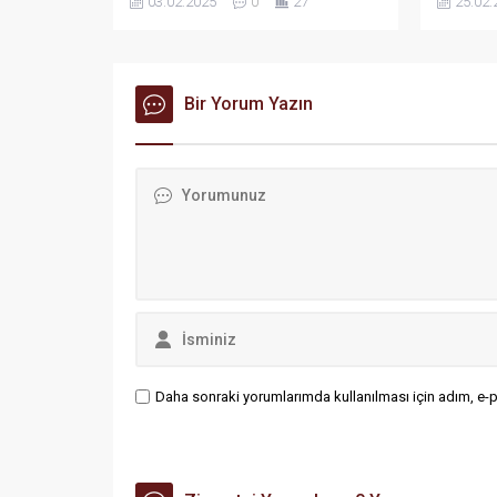
03.02.2025
0
27
25.02.
takibinin
gerçekleş
alındığı 
toplantı 
Bir Yorum Yazın
Daha sonraki yorumlarımda kullanılması için adım, e-p