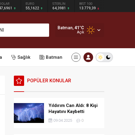
DOLAR
EURO
STERLİN
BIST 100
47,6961
55,1622
64,3981
13.779,39
Batman,
41
°C
NI
Açık
a
Sağlık
Batman
POPÜLER KONULAR
Yıldırım Can Aldı: 8 Kişi
Hayatını Kaybetti
09.04.2025
0