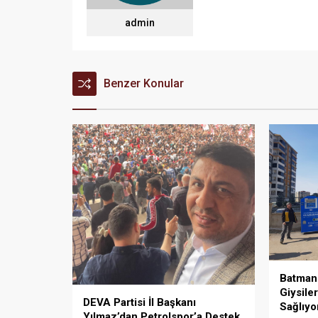
admin
Benzer Konular
Batman 
Giysile
DEVA Partisi İl Başkanı
Sağlıyo
Yılmaz’dan Petrolspor’a Destek