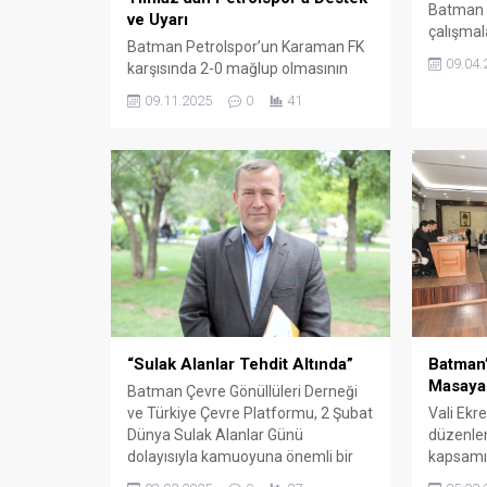
Batman 
ve Uyarı
çalışma
Batman Petrolspor’un Karaman FK
ediyor. K
09.04.
karşısında 2-0 mağlup olmasının
kurulan 
ardından DEVA Partisi Batman İl
ton teks
09.11.2025
0
41
Başkanı Şehmus Yılmaz
kazandırı
açıklamalarda bulundu. Yılmaz,
takımın son haftalarda düşüş
yaşadığını belirterek futbolculara
moral ve özgüven çağrısı yaptı.
“Sulak Alanlar Tehdit Altında”
Batman’
Masaya 
Batman Çevre Gönüllüleri Derneği
ve Türkiye Çevre Platformu, 2 Şubat
Vali Ekr
Dünya Sulak Alanlar Günü
düzenlen
dolayısıyla kamuoyuna önemli bir
kapsamı
duyarlılık çağrısında bulundu.
tarafında