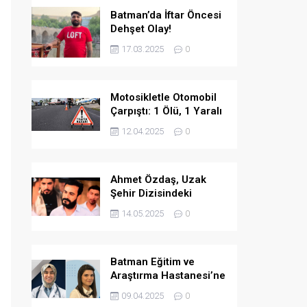
Batman’da İftar Öncesi
Dehşet Olay!
17.03.2025
0
Motosikletle Otomobil
Çarpıştı: 1 Ölü, 1 Yaralı
12.04.2025
0
Ahmet Özdaş, Uzak
Şehir Dizisindeki
Performansıyla Beğeni
14.05.2025
0
Topladı
Batman Eğitim ve
Araştırma Hastanesi’ne
İki Yeni Uzman Hekim
09.04.2025
0