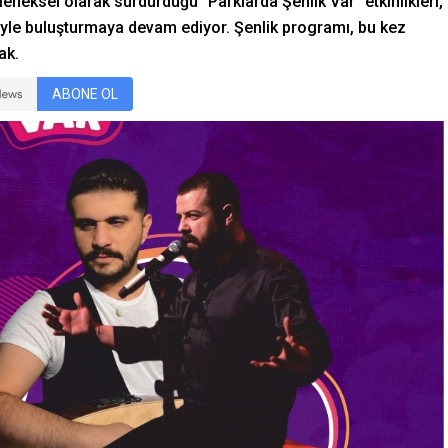
eneksel olarak sürdürdüğü “Parklarda Şenlik Var” etkinlikleri,
eyle buluşturmaya devam ediyor. Şenlik programı, bu kez
ak.
ABONE OL