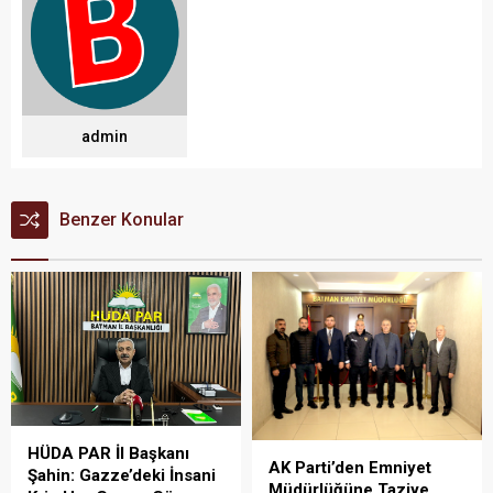
admin
Benzer Konular
HÜDA PAR İl Başkanı
AK Parti’den Emniyet
Şahin: Gazze’deki İnsani
Müdürlüğüne Taziye