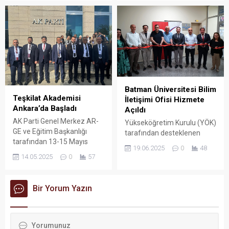
yolcu trafiğini göz önünde
yayımladığı mesajda, basın
bulundurarak Batman
özgürlüğünün demokratik
Şehirlerarası Otobüs
toplumların en temel yapı
Terminali’nde (BAŞTİ)
taşı olduğunu belirterek
kapsamlı bir genel temizlik,
meslek ilkelerine bağlı
hijyen ve dezenfeksiyon
gazetecilerin desteklenmesi
çalışması başlattı.
gerektiğini vurguladı.
Batman Üniversitesi Bilim
Teşkilat Akademisi
İletişimi Ofisi Hizmete
Ankara’da Başladı
Açıldı
AK Parti Genel Merkez AR-
Yükseköğretim Kurulu (YÖK)
GE ve Eğitim Başkanlığı
tarafından desteklenen
tarafından 13-15 Mayıs
Bilim İletişimi Ofisi projesi
19.06.2025
0
48
tarihleri arasında Ankara’da
kapsamında, Batman
14.05.2025
0
57
düzenlenen “Teşkilat
Üniversitesi Basın ve Halkla
Akademisi ve Liderlik Okulu
İlişkiler Koordinatörlüğü
Programı”na, AK Parti İl
bünyesinde Bilim İletişimi
Bir Yorum Yazın
Başkanı Hüseyin Şansi ve
Ofisi kuruldu ve açılışı
beraberindeki ilçe başkanları
gerçekleştirildi.
katılım sağladı.