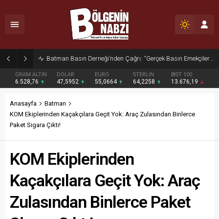
Zabıta Ekiplerinden Yol ve Kaldırım İşgaline Geçit Yok!
GRAM ALTIN
DOLAR
EURO
STERLİN
BIST 100
6.528,76
47,5952
55,0664
64,2258
13.676,19
Anasayfa
Batman
KOM Ekiplerinden Kaçakçılara Geçit Yok: Araç Zulasından Binlerce
Paket Sigara Çıktı!
KOM Ekiplerinden
Kaçakçılara Geçit Yok: Araç
Zulasından Binlerce Paket