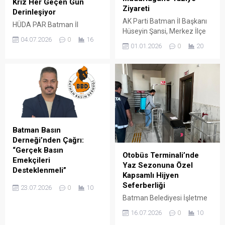
Kriz Her Geçen Gün
Ziyareti
Derinleşiyor
AK Parti Batman İl Başkanı
HÜDA PAR Batman İl
Hüseyin Şansi, Merkez İlçe
Başkanı Davut Şahin,
04.07.2026
0
16
Başkanı Fatih Doğu ve
Gazze’deki İsrail
01.01.2026
0
20
Avukat Murat Çiçek,
saldırılarının 1000’inci günü
Yalova’da yaşanan
dolayısıyla yayımladığı yazılı
çatışmada şehit olan polisler
açıklamada, yaşananları
için Batman İl Emniyet
"insanlık tarihinin en büyük
Müdürlüğü’nü ziyaret
vahşetlerinden biri" olarak
ederek taziye dileklerini
nitelendirdi. Uluslararası
iletti.
toplumun sessizliğini ve
bölge ülkelerinin tutumunu
Batman Basın
sert sözlerle eleştiren Şahin,
Derneği’nden Çağrı:
kalıcı adımların atılması
“Gerçek Basın
Otobüs Terminali’nde
çağrısında bulundu.
Emekçileri
Yaz Sezonuna Özel
Desteklenmeli”
Kapsamlı Hijyen
Batman Basın Derneği
Seferberliği
23.07.2026
0
10
(BBD) Başkanı Cebrail
Batman Belediyesi İşletme
Uyanık, 24 Temmuz
ve İştirakler Müdürlüğü, yaz
16.07.2026
0
10
Gazeteciler ve Basın
mevsimiyle birlikte artan
Bayramı dolayısıyla