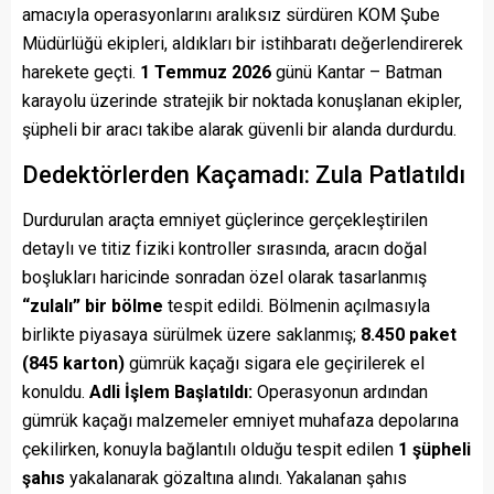
amacıyla operasyonlarını aralıksız sürdüren KOM Şube
Müdürlüğü ekipleri, aldıkları bir istihbaratı değerlendirerek
harekete geçti.
1 Temmuz 2026
günü Kantar – Batman
karayolu üzerinde stratejik bir noktada konuşlanan ekipler,
şüpheli bir aracı takibe alarak güvenli bir alanda durdurdu.
Dedektörlerden Kaçamadı: Zula Patlatıldı
Durdurulan araçta emniyet güçlerince gerçekleştirilen
detaylı ve titiz fiziki kontroller sırasında, aracın doğal
boşlukları haricinde sonradan özel olarak tasarlanmış
“zulalı” bir bölme
tespit edildi. Bölmenin açılmasıyla
birlikte piyasaya sürülmek üzere saklanmış;
8.450 paket
(845 karton)
gümrük kaçağı sigara ele geçirilerek el
konuldu.
Adli İşlem Başlatıldı:
Operasyonun ardından
gümrük kaçağı malzemeler emniyet muhafaza depolarına
çekilirken, konuyla bağlantılı olduğu tespit edilen
1 şüpheli
şahıs
yakalanarak gözaltına alındı. Yakalanan şahıs