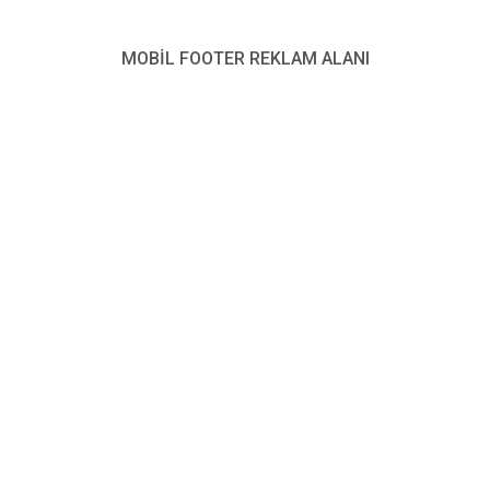
CHP’li İstanbul Büyükşehir Belediyesi’ne (İBB) yönelik
MOBİL FOOTER REKLAM ALANI
başlatılan soruşturma kapsamında, aralarında Ekrem
İmamoğlu ve basın danışmanı Murat Ongun’un da
bulunduğu birçok isim hakkında gözaltı kararı verildi.
Paylaş
Tweetle
Gönder
ABONE OL