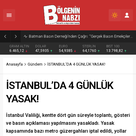
Zabıta Ekiplerinden Yol ve Kaldırım İşgaline Geçit Yok!
GRAM ALTIN
DOLAR
EURO
STERLİN
BIST 100
6.465,12
47,5935
54,9385
64,1760
13.798,82
Anasayfa
Gündem
İSTANBUL’DA 4 GÜNLÜK YASAK!
İSTANBUL’DA 4 GÜNLÜK
YASAK!
İstanbul Valiliği, kentte dört gün süreyle toplantı, gösteri
ve basın açıklaması yapılmasını yasakladı. Yasak
kapsamında bazı metro güzergahları iptal edildi, yollar