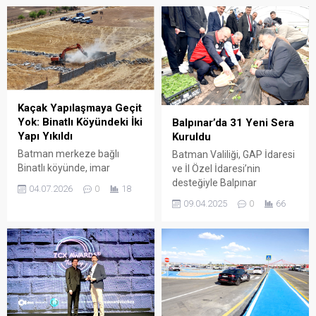
büyük bir travmaya
dönüşmüş durumda.
Kaçak Yapılaşmaya Geçit
Yok: Binatlı Köyündeki İki
Balpınar’da 31 Yeni Sera
Yapı Yıkıldı
Kuruldu
Batman merkeze bağlı
Batman Valiliği, GAP İdaresi
Binatlı köyünde, imar
ve İl Özel İdaresi’nin
mevzuatına aykırı ve
desteğiyle Balpınar
04.07.2026
0
18
ruhsatsız olarak inşa edildiği
Beldesi’nde çiftçilere 31
09.04.2025
0
66
tespit edilen iki betonarme
adet sera teslim etti.
yapı, hukuki süreçlerin
tamamlanmasının ardından
yıkılarak ortadan kaldırıldı.