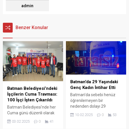
admin
Benzer Konular
Batman’da 29 Yaşındaki
Genç Kadın İntihar Etti
Batman Belediyesi’ndeki
İşçilerin Cuma Travması:
Batman’da sebebi henüz
100 İşçi İşten Çıkarıldı
öğrenilemeyen bir
nedenden dolayı 29
Batman Belediyesi'nde her
yaşındaki B.G kendini asarak
Cuma günü düzenli olarak
10.02.2025
0
53
yaşamına son verdi.
gerçekleşen işten
03.02.2025
0
41
çıkarmalar, çalışanlar için