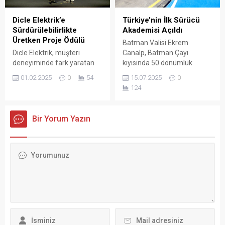
Dicle Elektrik’e
Türkiye’nin İlk Sürücü
Sürdürülebilirlikte
Akademisi Açıldı
Üretken Proje Ödülü
Batman Valisi Ekrem
Dicle Elektrik, müşteri
Canalp, Batman Çayı
deneyiminde fark yaratan
kıyısında 50 dönümlük
projelerin ödüllendirildiği 7.
alanda kurulan Türkiye’nin ilk
01.02.2025
0
54
15.07.2025
0
CX Awards Turkey’de,
“Sürücü Akademisi”ni
124
"Enerji Yaşam Desteği
ziyaret ederek
Projesi" ile sürdürülebilirlik
incelemelerde bulundu.
kategorisinde Üretken Proje
Bir Yorum Yazın
Ödülü’nü kazandı.