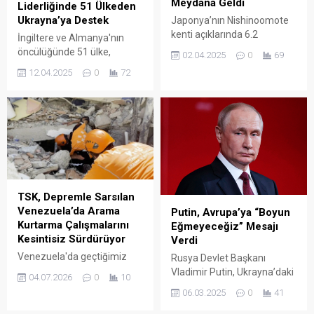
Meydana Geldi
Liderliğinde 51 Ülkeden
Ukrayna’ya Destek
Japonya’nın Nishinoomote
kenti açıklarında 6.2
İngiltere ve Almanya'nın
büyüklüğünde deprem
öncülüğünde 51 ülke,
02.04.2025
0
69
meydana geldi. Depremin,
Ukrayna’ya yönelik
12.04.2025
0
72
yerin 26 kilometre
toplamda 21 milyar euroyu
derinliğinde gerçekleştiği
aşan askeri yardım sözü
bildirildi.
verdi.
TSK, Depremle Sarsılan
Venezuela’da Arama
Putin, Avrupa’ya “Boyun
Kurtarma Çalışmalarını
Eğmeyeceğiz” Mesajı
Kesintisiz Sürdürüyor
Verdi
Venezuela'da geçtiğimiz
Rusya Devlet Başkanı
hafta meydana gelen 7.2 ve
Vladimir Putin, Ukrayna’daki
04.07.2026
0
10
7.5 büyüklüğündeki iki
savaş hakkında yaptığı
06.03.2025
0
41
şiddetli depremin ardından
açıklamada, kesin zafer
bölgeye intikal eden Türk
hedeflediklerini belirterek,