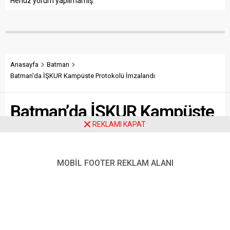
Henüz yorum yapılmamış.
Anasayfa
Batman
Batman’da İŞKUR Kampüste Protokolü İmzalandı
Batman’da İŞKUR Kampüste
REKLAMI KAPAT
Protokolü İmzalandı
Batman Valisi Ekrem Canalp’in öncülüğünde, üniversite
MOBİL FOOTER REKLAM ALANI
öğrencilerine iş ve meslek danışmanlığı hizmeti sunmak
amacıyla Batman Üniversitesi ile Batman İŞKUR İl
Müdürlüğü arasında “İŞKUR Üniversite İrtibat Noktası”
protokolü imzalandı.