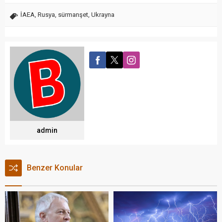
İAEA
,
Rusya
,
sürmanşet
,
Ukrayna
admin
Benzer Konular