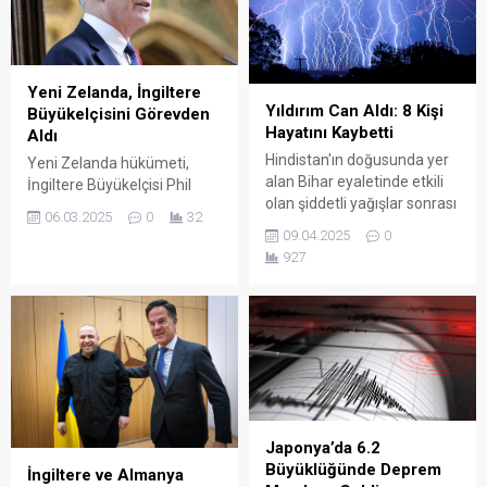
Yeni Zelanda, İngiltere
Yıldırım Can Aldı: 8 Kişi
Büyükelçisini Görevden
Hayatını Kaybetti
Aldı
Hindistan'ın doğusunda yer
Yeni Zelanda hükümeti,
alan Bihar eyaletinde etkili
İngiltere Büyükelçisi Phil
olan şiddetli yağışlar sonrası
Goff’u görevden aldı.
06.03.2025
0
32
yıldırım düşmesi sonucu
09.04.2025
0
tarlada çalışan 8 kişi
927
yaşamını yitirdi.
Japonya’da 6.2
Büyüklüğünde Deprem
İngiltere ve Almanya