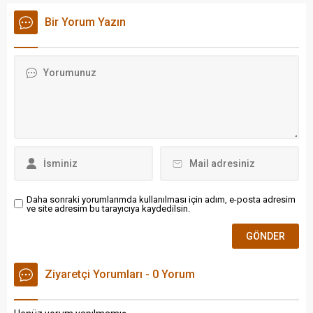
Silahlı Kuvvetleri (TSK)
"Kimseye boyun
Bir Yorum Yazın
İnsani Yardım Tugay
eğmemeliyiz" dedi.
Komutanlığı ekipleri, enkaz
altındaki canları kurtarmak
ve afetzedelere destek
olmak için çalışmalarına
aralıksız devam ediyor.
Daha sonraki yorumlarımda kullanılması için adım, e-posta adresim
ve site adresim bu tarayıcıya kaydedilsin.
Ziyaretçi Yorumları - 0 Yorum