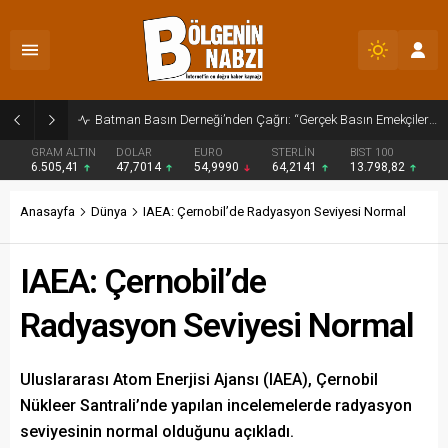
Zabıta Ekiplerinden Yol ve Kaldırım İşgaline Geçit Yok!
GRAM ALTIN
DOLAR
EURO
STERLİN
BIST 100
6.505,41
47,7014
54,9990
64,2141
13.798,82
Anasayfa
Dünya
IAEA: Çernobil’de Radyasyon Seviyesi Normal
IAEA: Çernobil’de
Radyasyon Seviyesi Normal
Uluslararası Atom Enerjisi Ajansı (IAEA), Çernobil
Nükleer Santrali’nde yapılan incelemelerde radyasyon
seviyesinin normal olduğunu açıkladı.