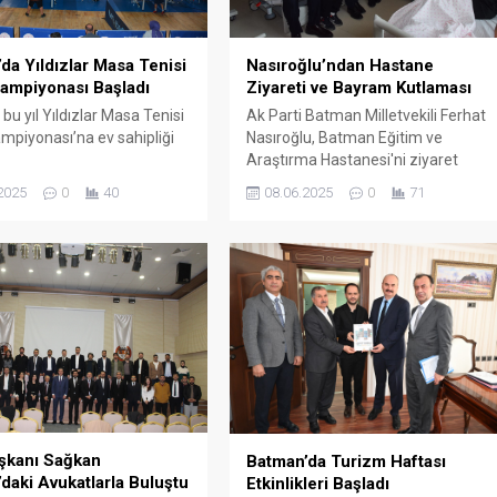
Nasıroğlu’ndan Hastane
da Yıldızlar Masa Tenisi
Ziyareti ve Bayram Kutlaması
ampiyonası Başladı
Ak Parti Batman Milletvekili Ferhat
bu yıl Yıldızlar Masa Tenisi
Nasıroğlu, Batman Eğitim ve
mpiyonası’na ev sahipliği
Araştırma Hastanesi'ni ziyaret
ederek tedavi gören hastalarla ve
08.06.2025
0
71
2025
0
40
hasta yakınlarıyla bir araya geldi.
şkanı Sağkan
Batman’da Turizm Haftası
daki Avukatlarla Buluştu
Etkinlikleri Başladı