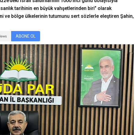
’deki İsrail saldırılarının 1000’inci günü dolayısıyla
sanlık tarihinin en büyük vahşetlerinden biri” olarak
ni ve bölge ülkelerinin tutumunu sert sözlerle eleştiren Şahin,
ABONE OL