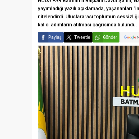
HÜDA PAR Batman İl Başkanı Davut Şahin, Gazze
yayımladığı yazılı açıklamada, yaşananları “in
nitelendirdi. Uluslararası toplumun sessizliği
kalıcı adımların atılması çağrısında bulundu.
Paylaş
Tweetle
Gönder