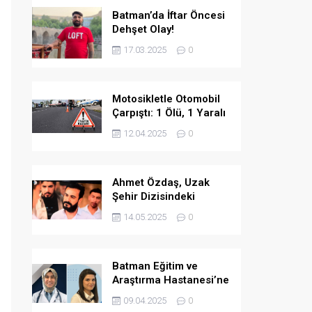
Batman’da İftar Öncesi
Dehşet Olay!
17.03.2025
0
Motosikletle Otomobil
Çarpıştı: 1 Ölü, 1 Yaralı
12.04.2025
0
Ahmet Özdaş, Uzak
Şehir Dizisindeki
Performansıyla Beğeni
14.05.2025
0
Topladı
Batman Eğitim ve
Araştırma Hastanesi’ne
İki Yeni Uzman Hekim
09.04.2025
0