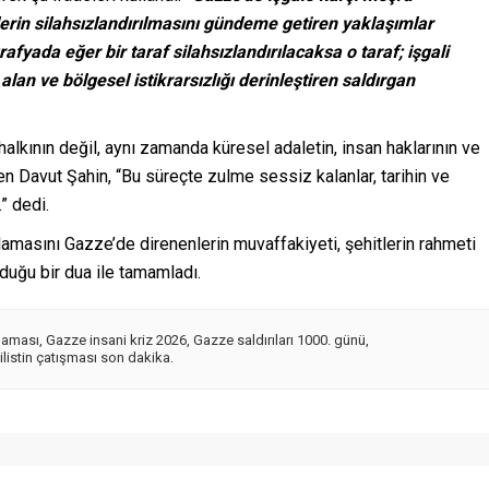
lerin silahsızlandırılmasını gündeme getiren yaklaşımlar
yada eğer bir taraf silahsızlandırılacaksa o taraf; işgali
f alan ve bölgesel istikrarsızlığı derinleştiren saldırgan
alkının değil, aynı zamanda küresel adaletin, insan haklarının ve
en Davut Şahin, “Bu süreçte zulme sessiz kalanlar, tarihin ve
” dedi.
masını Gazze’de direnenlerin muvaffakiyeti, şehitlerin rahmeti
duğu bir dua ile tamamladı.
laması
,
Gazze insani kriz 2026
,
Gazze saldırıları 1000. günü
,
Filistin çatışması son dakika.