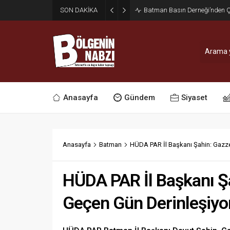
SON DAKİKA
Zabıta Ekiplerinden Yol ve Kal
Anasayfa
Gündem
Siyaset
Anasayfa
Batman
HÜDA PAR İl Başkanı Şahin: Gazze’
HÜDA PAR İl Başkanı Şa
Geçen Gün Derinleşiyo