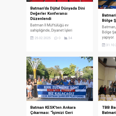
Batman’da Dijital Dünyada Dini
Değerler Konferansı
Batman’
Düzenlendi
Bölge Ş
Batman İl Müftülüğü ev
Batman, 
sahipliğinde, Diyanet İşleri
Bölge Şa
Başkanlığı’nın “Merkez ve Taşra
yapıyor.
25.02.2025
0
34
Buluşmaları” kapsamında “Dijital
31.10.
Dünyada Dini Değerlerin Temsili”
konulu konferans gerçekleştirildi.
Batman KESK’ten Ankara
TBB Ba
Çıkarması: “İşimizi Geri
Batman’