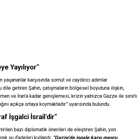
eye Yayılıyor”
n yaşananlar karşısında somut ve caydırıcı adımlar
dile getiren Şahin, çatışmaların bölgesel boyutuna ilişkin,
men ve İran’a kadar genişlemesi, krizin yalnızca Gazze ile sınırlı
ığını açıkça ortaya koymaktadır.” uyarısında bulundu.
 İşgalci İsrail’dir”
etirilen bazı diplomatik önerileri de eleştiren Şahin, yön
erek şu ifadeleri kullandı:
“Gazze’de işgale karşı meşru