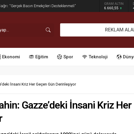
GRAM ALTIN
dırım İşgaline Geçit Yok!
6.660,55
REKLAM ALA
Ekonomi
Eğitim
Spor
Teknoloji
Düny
deki İnsani Kriz Her Geçen Gün Derinleşiyor
hin: Gazze’deki İnsani Kriz Her
r