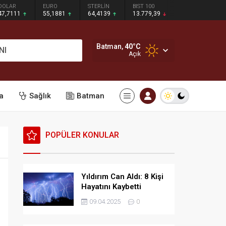
DOLAR
EURO
STERLİN
BIST 100
47,7111
55,1881
64,4139
13.779,39
Batman,
40
°C
NI
Açık
a
Sağlık
Batman
POPÜLER KONULAR
Yıldırım Can Aldı: 8 Kişi
Hayatını Kaybetti
09.04.2025
0