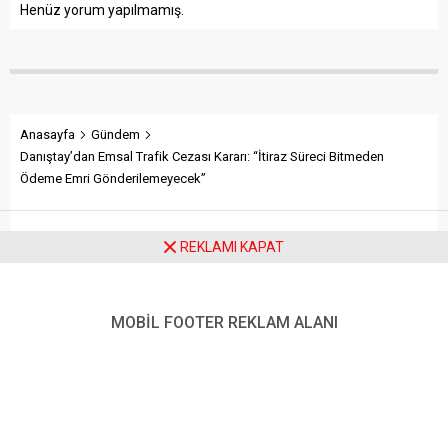
Henüz yorum yapılmamış.
Anasayfa
Gündem
Danıştay’dan Emsal Trafik Cezası Kararı: “İtiraz Süreci Bitmeden
Ödeme Emri Gönderilemeyecek”
Danıştay’dan Emsal Trafik
REKLAMI KAPAT
Cezası Kararı: “İtiraz Süreci
MOBİL FOOTER REKLAM ALANI
Bitmeden Ödeme Emri
Gönderilemeyecek”
Danıştay, milyonlarca sürücüyü yakından ilgilendiren