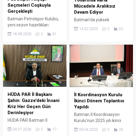
tasarımlarına...
Seçmeleri Coşkuyla
Mücadele Aralıksız
Gerçekleşti
Devam Ediyor
Batman Petrolspor Kulübü,
Batman’da yüksek
yeni sezon hazırlıkları
kesimlerde etkili olan yoğun
14.02.2025
0
32
kapsamında altyapı
kar yağışı nedeniyle bazı köy
18.08.2025
0
41
takımları için düzenlediği
yolları ulaşıma kapandı.
futbol seçmelerini yoğun
Batman Valiliği, kapanan
katılımla gerçekleştirdi.
yolların açılması için İl Özel
İdaresi ekiplerinin
çalışmalarını aralıksız
sürdürdüğünü duyurdu.
HÜDA PAR İl Başkanı
İl Koordinasyon Kurulu
Şahin: Gazze’deki İnsani
İkinci Dönem Toplantısı
Kriz Her Geçen Gün
Yapıldı
Derinleşiyor
Batman İl Koordinasyon
HÜDA PAR Batman İl
Kurulu’nun 2025 yılı ikinci
Başkanı Davut Şahin,
dönem toplantısı, Vali
04.07.2026
0
17
09.04.2025
0
25
Gazze’deki İsrail
Yardımcısı Murtaza Ersöz