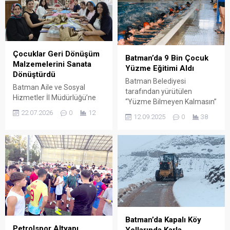
Çocuklar Geri Dönüşüm
Batman’da 9 Bin Çocuk
Malzemelerini Sanata
Yüzme Eğitimi Aldı
Dönüştürdü
Batman Belediyesi
Batman Aile ve Sosyal
tarafından yürütülen
Hizmetler İl Müdürlüğü’ne
“Yüzme Bilmeyen Kalmasın”
bağlı Yavuz Selim Çok
projesi, 2024-2025
22.07.2026
0
12
12.09.2025
0
38
Amaçlı Toplum Merkezi
döneminde binlerce çocuğa
(ÇATOM), çevre bilinci ile
yüzme eğitimi kazandırarak
çocuk hakları farkındalığını
sezonu tamamladı.
harmanlayan özel bir
etkinliğe ev sahipliği yaptı. İl
Çocuk Hakları Komitesi üyesi
çocuklar, sıfır atık vizyonu
doğrultusunda geri
dönüşüm malzemelerini ve
keçeleri kullanarak özgün
Batman’da Kapalı Köy
çanta ile göz bandı
Petrolspor Altyapı
Yollarında Karla