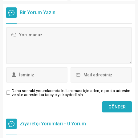
saldırılarının 1000’inci günü
başkanlığında yapıldı.
dolayısıyla yayımladığı yazılı
Bir Yorum Yazın
açıklamada, yaşananları
"insanlık tarihinin en büyük
vahşetlerinden biri" olarak
nitelendirdi. Uluslararası
toplumun sessizliğini ve
bölge ülkelerinin tutumunu
sert sözlerle eleştiren Şahin,
kalıcı adımların atılması
çağrısında bulundu.
Daha sonraki yorumlarımda kullanılması için adım, e-posta adresim
ve site adresim bu tarayıcıya kaydedilsin.
Ziyaretçi Yorumları - 0 Yorum