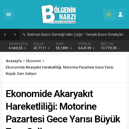
Zabıta Ekiplerinden Yol ve Kaldırım İşgaline Geçit Yok!
GRAM ALTIN
DOLAR
EURO
STERLİN
BIST 100
6.660,55
47,7111
55,1881
64,4139
13.779,39
Anasayfa
Ekonomi
Ekonomide Akaryakıt Hareketliliği: Motorine Pazartesi Gece Yarısı
Büyük Zam Geliyor
Ekonomide Akaryakıt
Hareketliliği: Motorine
Pazartesi Gece Yarısı Büyük