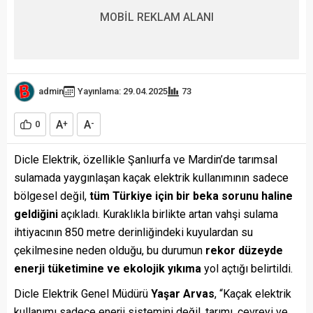
MOBİL REKLAM ALANI
admin
Yayınlama: 29.04.2025
73
A
A
0
+
-
Dicle Elektrik, özellikle Şanlıurfa ve Mardin’de tarımsal
sulamada yaygınlaşan kaçak elektrik kullanımının sadece
bölgesel değil,
tüm Türkiye için bir beka sorunu haline
geldiğini
açıkladı. Kuraklıkla birlikte artan vahşi sulama
ihtiyacının 850 metre derinliğindeki kuyulardan su
çekilmesine neden olduğu, bu durumun
rekor düzeyde
enerji tüketimine ve ekolojik yıkıma
yol açtığı belirtildi.
Dicle Elektrik Genel Müdürü
Yaşar Arvas
, “Kaçak elektrik
kullanımı sadece enerji sistemini değil, tarımı, çevreyi ve