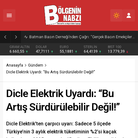
Zabıta Ekiplerinden Yol ve Kaldırım İşgaline Geçit Yok!
GRAM ALTIN
DOLAR
EURO
STERLİN
BIST 100
6.660,55
47,7111
55,1881
64,4139
13.779,39
Anasayfa
Gündem
Dicle Elektrik Uyardı: “Bu Artış Sürdürülebilir Değil!”
Dicle Elektrik Uyardı: “Bu
Artış Sürdürülebilir Değil!”
Dicle Elektrik’ten çarpıcı uyarı: Sadece 5 ilçede
Türkiye’nin 3 aylık elektrik tüketiminin %2’si kaçak