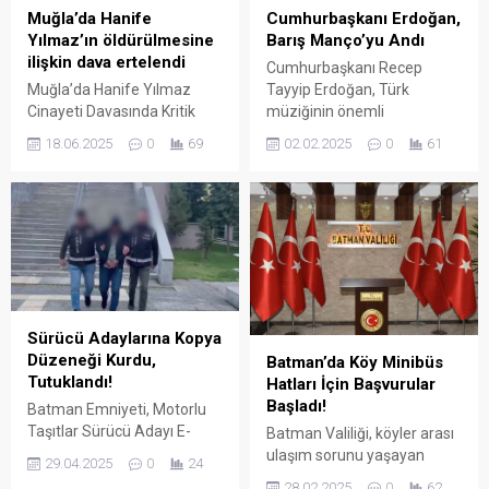
yönetiminin başlattığı
Cumhurbaşkanı Erdoğan,
Muğla’da Hanife
"arınma ve ihraç" süreci
Barış Manço’yu Andı
Yılmaz’ın öldürülmesine
öncesinde hamle yapan
ilişkin dava ertelendi
Cumhurbaşkanı Recep
Ankara Milletvekili Adnan
Tayyip Erdoğan, Türk
Muğla’da Hanife Yılmaz
Beker ile Sakarya Milletvekili
müziğinin önemli
Cinayeti Davasında Kritik
Ümit Dikbayır partiden istifa
isimlerinden Barış Manço’yu
Süreç: Karar 25 Temmuz’da!
etti.
02.02.2025
0
61
18.06.2025
0
69
vefatının 26. yıl dönümünde
Muğla’nın Menteşe ilçesinde
sosyal medya hesabı
kamuoyunun vicdanını
üzerinden yayımladığı
yaralayan Hanife Yılmaz
mesajla andı.
cinayeti davasında
dördüncü duruşma sona
erdi. 36 yaşındaki Hanife
Yılmaz’ın yakılarak
öldürülmesiyle suçlanan dini
nikahlı eşi Hasan Bulut‘un
Sürücü Adaylarına Kopya
yargılandığı dava, Muğla 3.
Düzeneği Kurdu,
Batman’da Köy Minibüs
Ağır Ceza Mahkemesi’nde
Tutuklandı!
Hatları İçin Başvurular
devam ediyor. Yılmaz
Başladı!
Batman Emniyeti, Motorlu
ailesinin avukatı Perihan
Taşıtlar Sürücü Adayı E-
Batman Valiliği, köyler arası
Ceviz,...
Sınavı'nda kopya düzeneği
ulaşım sorunu yaşayan
29.04.2025
0
24
kurduğu tespit edilen şahsı
bölgelerdeki vatandaşlara
28.02.2025
0
62