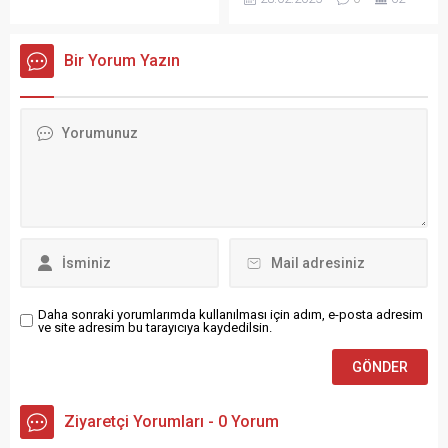
yakaladı. 10 bin TL
hizmet verecek minibüs
karşılığında başarı vaadiyle
taşımacılığı için başvuruları
hareket eden şüpheli
almaya başladığını duyurdu.
Bir Yorum Yazın
tutuklandı.
Daha sonraki yorumlarımda kullanılması için adım, e-posta adresim
ve site adresim bu tarayıcıya kaydedilsin.
Ziyaretçi Yorumları - 0 Yorum