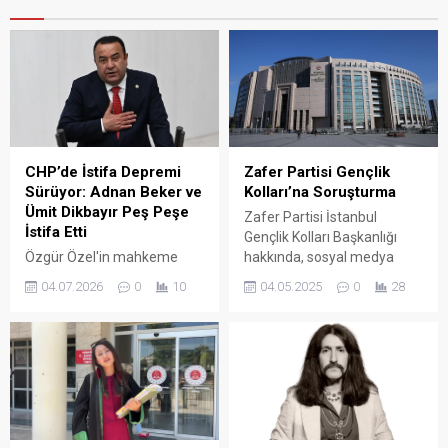
CHP’de İstifa Depremi
Zafer Partisi Gençlik
Sürüyor: Adnan Beker ve
Kolları’na Soruşturma
Ümit Dikbayır Peş Peşe
Zafer Partisi İstanbul
İstifa Etti
Gençlik Kolları Başkanlığı
Özgür Özel'in mahkeme
hakkında, sosyal medya
kararıyla genel başkanlık
üzerinden yapılan
04.07.2026
0
10
04.05.2025
0
28
görevinden alınması ve
paylaşımlar nedeniyle “Halkı
yerine yeniden Kemal
Kin ve Düşmanlığa Tahrik
Kılıçdaroğlu'nun gelmesinin
veya Aşağılama” suçu
ardından büyük bir iç
kapsamında soruşturma
çalkantı yaşayan
başlatıldı.
Cumhuriyet Halk Partisi'nde
(CHP) "yaprak dökümü"
devam ediyor. Kılıçdaroğlu