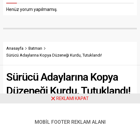
Henüz yorum yapılmamış.
Anasayfa
Batman
Sürücü Adaylarına Kopya Düzeneği Kurdu, Tutuklandı!
Sürücü Adaylarına Kopya
Düzeneği Kurdu, Tutuklandı!
REKLAMI KAPAT
Batman Emniyeti, Motorlu Taşıtlar Sürücü Adayı E-
Sınavı’nda kopya düzeneği kurduğu tespit edilen şahsı
MOBİL FOOTER REKLAM ALANI
yakaladı. 10 bin TL karşılığında başarı vaadiyle hareket
eden şüpheli tutuklandı.