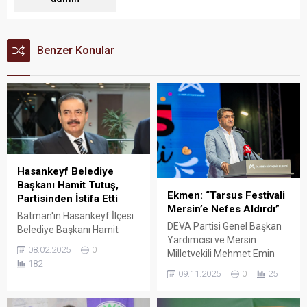
Benzer Konular
Hasankeyf Belediye
Başkanı Hamit Tutuş,
Ekmen: “Tarsus Festivali
Partisinden İstifa Etti
Mersin’e Nefes Aldırdı”
Batman'ın Hasankeyf İlçesi
DEVA Partisi Genel Başkan
Belediye Başkanı Hamit
Yardımcısı ve Mersin
Tutuş, partisinden istifa
08.02.2025
0
Milletvekili Mehmet Emin
ettiğini açıkladı.
182
Ekmen, 4’üncü Uluslararası
09.11.2025
0
25
Tarsus Festivali’nin
açılışında konuştu. Ekmen,