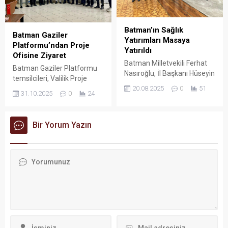
Batman’ın Sağlık
Batman Gaziler
Yatırımları Masaya
Platformu’ndan Proje
Yatırıldı
Ofisine Ziyaret
Batman Milletvekili Ferhat
Batman Gaziler Platformu
Nasıroğlu, İl Başkanı Hüseyin
temsilcileri, Valilik Proje
Şansi, Merkez İlçe Başkanı
20.08.2025
0
51
Ofisini ziyaret ederek
Fatih Doğu, İl Başkan
31.10.2025
0
24
yürütülen çalışmalar
Yardımcısı Temim Orhan ve
hakkında bilgi aldı.
İl Sağlık Müdürü Dr. Murat
Solmaz, Sağlık Bakanı Prof.
Bir Yorum Yazın
Dr. Kemal Memişoğlu’nu
ziyaret etti.