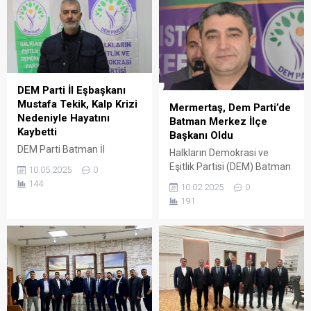
konuşmasında Akdeniz Eş
Belediye Başkanlarının
görevden uzak
bulunmasından Tarsus’un
tarihi ve kültürel değerlerine
kadar çeşitli konularda
değerlendirmelerde
DEM Parti İl Eşbaşkanı
bulundu.
Mustafa Tekik, Kalp Krizi
Mermertaş, Dem Parti’de
Nedeniyle Hayatını
Batman Merkez İlçe
Kaybetti
Başkanı Oldu
DEM Parti Batman İl
Halkların Demokrasi ve
Eşbaşkanı Mustafa Tekik,
Eşitlik Partisi (DEM) Batman
10.05.2025
0
İstanbul’da geçirdiği kalp
Merkez İlçe Teşkilatı, 2.
144
10.02.2025
0
krizi sonucu hayatını
olağan kongresini Roza
191
kaybetti.
Düğün Salonu’nda
gerçekleştirdi.