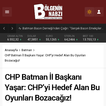
Zabıta Ekiplerinden Yol ve Kaldırım İşgaline Geçit Yok!
GRAM ALTIN
DOLAR
EURO
STERLİN
BIST 100
6.552,32
47,5851
55,1265
64,2466
13.703,13
Anasayfa
Batman
CHP Batman İl Başkanı Yaşar: CHP’yi Hedef Alan Bu Oyunları
Bozacağız!
CHP Batman İl Başkanı
Yaşar: CHP’yi Hedef Alan Bu
Oyunları Bozacağız!