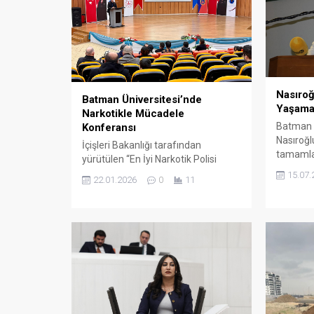
Nasıroğ
Batman Üniversitesi’nde
Yaşama
Narkotikle Mücadele
Batman M
Konferansı
Nasıroğl
İçişleri Bakanlığı tarafından
tamamla
yürütülen “En İyi Narkotik Polisi
Ormanı a
Anne” projesi kapsamında, Batman
15.07.
22.01.2026
0
11
verdi.
İl Jandarma Komutanlığı Narkotik
Suçlarla Mücadele Müdürlüğü
yetkililerince Batman
Üniversitesi’nde konferans
düzenlendi.