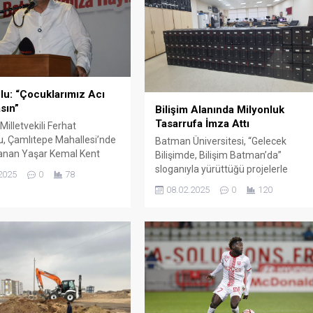
lu: “Çocuklarımız Acı
sın”
Bilişim Alanında Milyonluk
Tasarrufa İmza Attı
illetvekili Ferhat
u, Çamlıtepe Mahallesi’nde
Batman Üniversitesi, “Gelecek
nan Yaşar Kemal Kent
Bilişimde, Bilişim Batman’da”
çılışında önemli mesajlar
sloganıyla yürüttüğü projelerle
2025
0
78
adından söz ettirmeye devam
08.02.2025
0
120
ediyor.