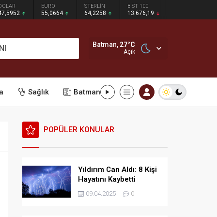
DOLAR
EURO
STERLİN
BIST 100
47,5952
55,0664
64,2258
13.676,19
Batman,
27
°C
NI
Açık
a
Sağlık
Batman
POPÜLER KONULAR
Yıldırım Can Aldı: 8 Kişi
Hayatını Kaybetti
09.04.2025
0