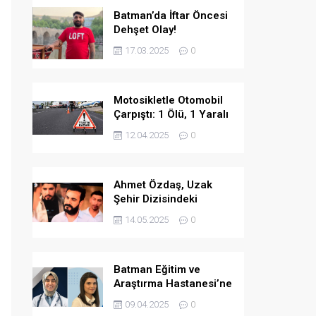
Batman’da İftar Öncesi
Dehşet Olay!
17.03.2025
0
Motosikletle Otomobil
Çarpıştı: 1 Ölü, 1 Yaralı
12.04.2025
0
Ahmet Özdaş, Uzak
Şehir Dizisindeki
Performansıyla Beğeni
14.05.2025
0
Topladı
Batman Eğitim ve
Araştırma Hastanesi’ne
İki Yeni Uzman Hekim
09.04.2025
0