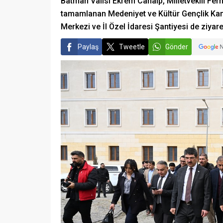
Batman Valisi Ekrem Canalp, Milletvekili Ferh
tamamlanan Medeniyet ve Kültür Gençlik Kam
Merkezi ve İl Özel İdaresi Şantiyesi de ziyaret
Paylaş
Tweetle
Gönder