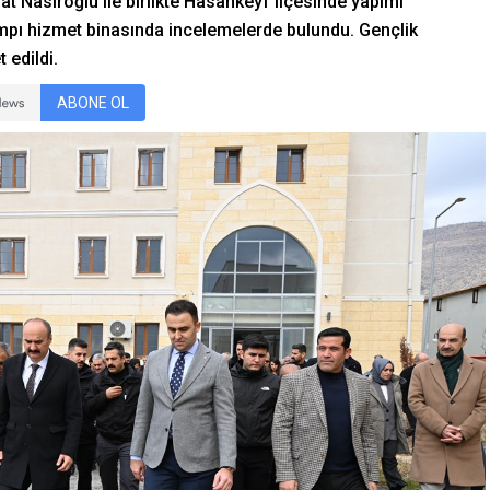
at Nasıroğlu ile birlikte Hasankeyf ilçesinde yapımı
pı hizmet binasında incelemelerde bulundu. Gençlik
 edildi.
ABONE OL