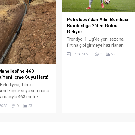
Petrolspor’dan Yılın Bombası:
Bundesliga 2’den Golcü
Geliyor!
Trendyol 1. Lig’de yeni sezona
fırtına gibi girmeye hazırlanan
Batman Petrolspor, transfer
17.06.2026
0
27
piyasasını sallayacak bir hamleye
daha imza attı. Kırmızı-beyazlı ekip,
Almanya Bundesliga 2 ekiplerinden
Mahallesi’ne 463
FC Nürnberg'in Fransız santrforu
k Yeni İçme Suyu Hattı!
Mickaël Biron ile anlaşmaya vardı.
elediyesi, Tilmis
i’nde içme suyu sorununu
amacıyla 463 metre
nda yeni bir içme suyu
2025
0
23
şeme çalışmalarını
or.