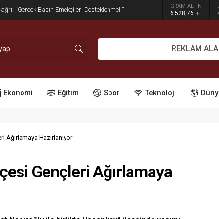
GRAM ALTIN
dırım İşgaline Geçit Yok!
6.528,76
REKLAM ALA
Ekonomi
Eğitim
Spor
Teknoloji
Düny
ri Ağırlamaya Hazırlanıyor
çesi Gençleri Ağırlamaya