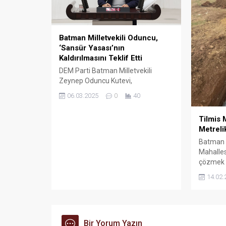
Batman Milletvekili Oduncu,
‘Sansür Yasası’nın
Kaldırılmasını Teklif Etti
DEM Parti Batman Milletvekili
Zeynep Oduncu Kutevi,
kamuoyunda “sansür yasası” olarak
06.03.2025
0
40
anılan ve Ekim 2022’de yürürlüğe
giren “yanıltıcı bilgi” düzenlemesinin
Tilmis 
kaldırılması için kanun teklifi verdi.
Metreli
Batman B
Mahalles
çözmek 
uzunluğu
14.02.
hattı dö
sürdürüy
Bir Yorum Yazın