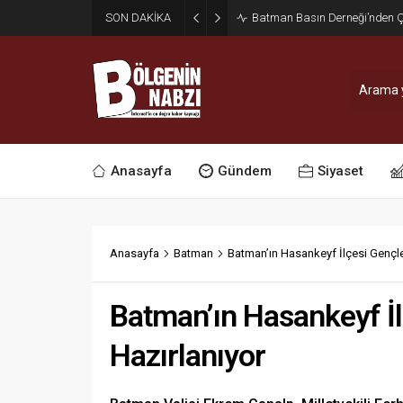
SON DAKİKA
Zabıta Ekiplerinden Yol ve Kal
Anasayfa
Gündem
Siyaset
Anasayfa
Batman
Batman’ın Hasankeyf İlçesi Gençle
Batman’ın Hasankeyf İl
Hazırlanıyor