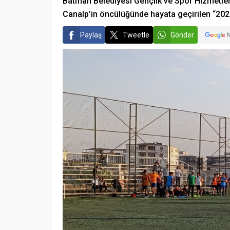
Batman Belediyesi Gençlik ve Spor Hizmetler
Canalp’in öncülüğünde hayata geçirilen “2026 Y
Paylaş
Tweetle
Gönder