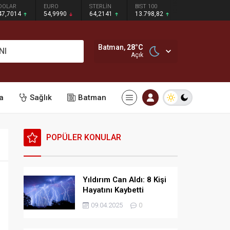
DOLAR
EURO
STERLİN
BIST 100
47,7014
54,9990
64,2141
13.798,82
Batman,
28
°C
NI
Açık
a
Sağlık
Batman
POPÜLER KONULAR
Yıldırım Can Aldı: 8 Kişi
Hayatını Kaybetti
09.04.2025
0