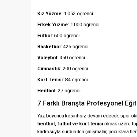
Kız Yüzme:
1.053 öğrenci
Erkek Yüzme:
1.000 öğrenci
Futbol:
600 öğrenci
Basketbol:
425 öğrenci
Voleybol:
350 öğrenci
Cimnastik:
200 öğrenci
Kort Tenisi:
84 öğrenci
Hentbol:
27 öğrenci
7 Farklı Branşta Profesyonel Eği
Yaz boyunca kesintisiz devam edecek spor okul
hentbol, futbol ve kort tenisi
olmak üzere top
kadrosuyla sürdürülen çalışmalar, çocuklara hem