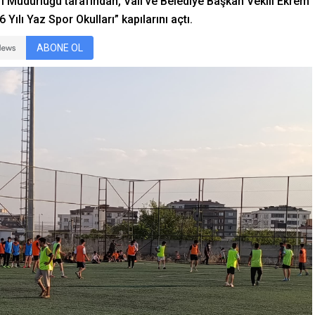
i Müdürlüğü tarafından, Vali ve Belediye Başkan Vekili Ekrem
ılı Yaz Spor Okulları” kapılarını açtı.
ABONE OL