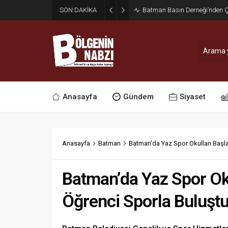
SON DAKİKA
Zabıta Ekiplerinden Yol ve Kal
Anasayfa
Gündem
Siyaset
Anasayfa
Batman
Batman’da Yaz Spor Okulları Başla
Batman’da Yaz Spor Oku
Öğrenci Sporla Buluşt