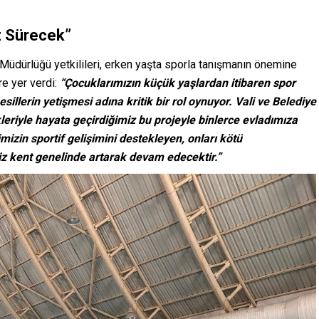
iz Sürecek”
üdürlüğü yetkilileri, erken yaşta sporla tanışmanın önemine
re yer verdi:
“Çocuklarımızın küçük yaşlardan itibaren spor
illerin yetişmesi adına kritik bir rol oynuyor. Vali ve Belediye
eriyle hayata geçirdiğimiz bu projeyle binlerce evladımıza
zin sportif gelişimini destekleyen, onları kötü
iz kent genelinde artarak devam edecektir.”