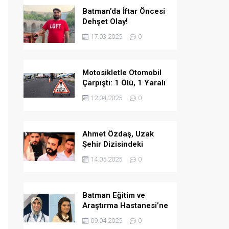
Batman’da İftar Öncesi
Dehşet Olay!
17.03.2025
0
Motosikletle Otomobil
Çarpıştı: 1 Ölü, 1 Yaralı
12.04.2025
0
Ahmet Özdaş, Uzak
Şehir Dizisindeki
Performansıyla Beğeni
14.05.2025
0
Topladı
Batman Eğitim ve
Araştırma Hastanesi’ne
İki Yeni Uzman Hekim
09.04.2025
0