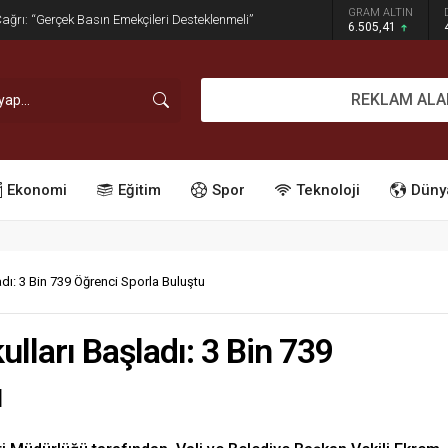
GRAM ALTIN
dırım İşgaline Geçit Yok!
6.505,41
REKLAM ALA
Ekonomi
Eğitim
Spor
Teknoloji
Düny
dı: 3 Bin 739 Öğrenci Sporla Buluştu
lları Başladı: 3 Bin 739
u