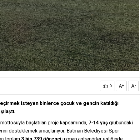
A
A
0
+
-
çe geçirmek isteyen binlerce çocuk ve gencin katıldığı
şılaştı.
mottosuyla başlatılan proje kapsamında,
7-14 yaş
grubundaki
mlerini desteklemek amaçlanıyor. Batman Belediyesi Spor
dan toplam
3 bin 739 öğrenci
uzman antrenörler eşliğinde