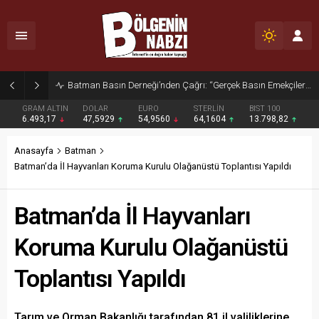
Zabıta Ekiplerinden Yol ve Kaldırım İşgaline Geçit Yok!
GRAM ALTIN
DOLAR
EURO
STERLİN
BIST 100
6.493,17
47,5929
54,9560
64,1604
13.798,82
Anasayfa
Batman
Batman’da İl Hayvanları Koruma Kurulu Olağanüstü Toplantısı Yapıldı
Batman’da İl Hayvanları
Koruma Kurulu Olağanüstü
Toplantısı Yapıldı
Tarım ve Orman Bakanlığı tarafından 81 il valiliklerine