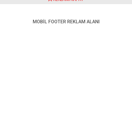
Üretecek
ŞAH-MAR Marketler Zinciri, bölgedeki istihdamı
MOBİL FOOTER REKLAM ALANI
artırmaya yönelik yatırımlarına devam ediyor. Seracılık
ve hayvancılık projelerinin ardından şimdi de doğal köy
yumurtası üretimine başlıyor.
Paylaş
Tweetle
Gönder
ABONE OL