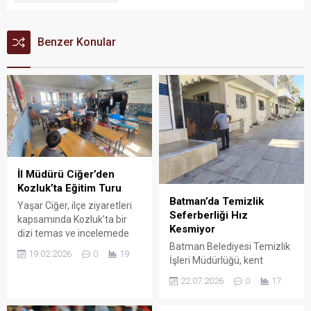
Benzer Konular
İl Müdürü Ciğer’den
Kozluk’ta Eğitim Turu
Batman’da Temizlik
Yaşar Ciğer, ilçe ziyaretleri
Seferberliği Hız
kapsamında Kozluk’ta bir
Kesmiyor
dizi temas ve incelemede
Batman Belediyesi Temizlik
bulundu. Eğitim müfettişleri,
19.02.2026
0
19
İşleri Müdürlüğü, kent
ilçe milli eğitim müdürleri ve
genelinde vatandaşlara
şube müdürlerinden oluşan
22.07.2026
0
17
daha temiz, hijyenik ve
heyetle gerçekleştirilen
sağlıklı bir yaşam alanı
programda, ilçedeki eğitim