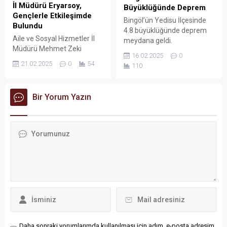
İl Müdürü Eryarsoy,
Büyüklüğünde Deprem
Gençlerle Etkileşimde
Bingöl’ün Yedisu İlçesinde
Bulundu
4.8 büyüklüğünde deprem
Aile ve Sosyal Hizmetler İl
meydana geldi.
Müdürü Mehmet Zeki
16.02.2025
0
Eryarsoy, TÜGVA Batman İl
21.02.2025
0
54
110
Temsilciliği’nin düzenlediği
"Gençlerle Baş Başa
Buluşmaları" etkinliğinde
Bir Yorum Yazın
gençlerle bir araya geldi.
Daha sonraki yorumlarımda kullanılması için adım, e-posta adresim