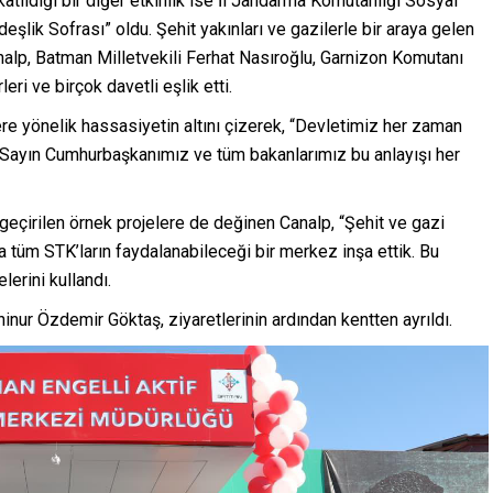
ıldığı bir diğer etkinlik ise İl Jandarma Komutanlığı Sosyal
şlik Sofrası” oldu. Şehit yakınları ve gazilerle bir araya gelen
nalp, Batman Milletvekili Ferhat Nasıroğlu, Garnizon Komutanı
i ve birçok davetli eşlik etti.
re yönelik hassasiyetin altını çizerek, “Devletimiz her zaman
r. Sayın Cumhurbaşkanımız ve tüm bakanlarımız bu anlayışı her
 geçirilen örnek projelere de değinen Canalp, “Şehit ve gazi
tüm STK’ların faydalanabileceği bir merkez inşa ettik. Bu
lerini kullandı.
ur Özdemir Göktaş, ziyaretlerinin ardından kentten ayrıldı.