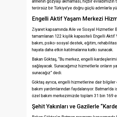
annenin gözyaşı akmaması, hiçbir evladımızın tab
terörsüz bir Türkiye’ye doğru güçlü adımlarla yür
Engelli Aktif Yaşam Merkezi Hizm
Ziyaret kapsamında Aile ve Sosyal Hizmetler 
tamamlanan 122 kişilik kapasiteli Engelli Aktif
bakım, psiko-sosyal destek, eğitim, rehabilitasy
hayata daha etkin katılmalarına katkı sunacak.
Bakan Göktaş, “Bu merkez, engelli kardeşlerimiz
sağlayacak. Sunacağımız hizmetlerle onların yaş
sunacağız” dedi.
Göktaş ayrıca, engelli hizmetlerine dair bilgil
bakım yardımlarından faydalanıyor. Batman’da 
özel bakım merkezimizde toplam 31 bin 169 enge
Şehit Yakınları ve Gazilerle “Kard