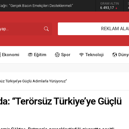
GRAM ALTIN
dırım İşgaline Geçit Yok!
6.493,17
REKLAM ALA
Ekonomi
Eğitim
Spor
Teknoloji
Düny
üz Türkiye’ye Güçlü Adımlarla Yürüyoruz”
a: “Terörsüz Türkiye’ye Güçlü