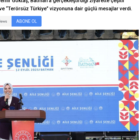
mir Göktaş, Batman’a gerçekleştirdiği ziyarette çeşitli
 ve “Terörsüz Türkiye” vizyonuna dair güçlü mesajlar verdi.
ABONE OL