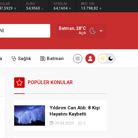
DOLAR
EURO
STERLİN
BIST 100
47,5929
54,9560
64,1604
13.798,82
Batman,
28
°C
NI
Açık
a
Sağlık
Batman
POPÜLER KONULAR
Yıldırım Can Aldı: 8 Kişi
Hayatını Kaybetti
09.04.2025
0