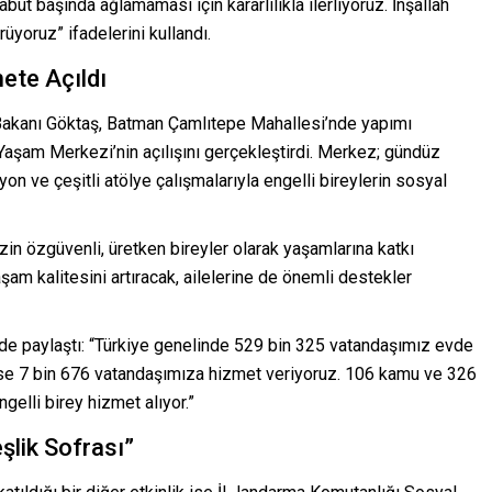
ut başında ağlamaması için kararlılıkla ilerliyoruz. İnşallah
üyoruz” ifadelerini kullandı.
ete Açıldı
Bakanı Göktaş, Batman Çamlıtepe Mahallesi’nde yapımı
 Yaşam Merkezi’nin açılışını gerçekleştirdi. Merkez; gündüz
on ve çeşitli atölye çalışmalarıyla engelli bireylerin sosyal
in özgüvenli, üretken bireyler olarak yaşamlarına katkı
am kalitesini artıracak, ailelerine de önemli destekler
er de paylaştı: “Türkiye genelinde 529 bin 325 vatandaşımız evde
ise 7 bin 676 vatandaşımıza hizmet veriyoruz. 106 kamu ve 326
lli birey hizmet alıyor.”
eşlik Sofrası”