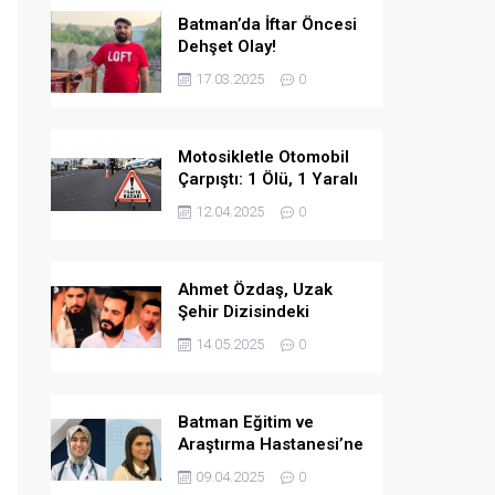
Batman’da İftar Öncesi
Dehşet Olay!
17.03.2025
0
Motosikletle Otomobil
Çarpıştı: 1 Ölü, 1 Yaralı
12.04.2025
0
Ahmet Özdaş, Uzak
Şehir Dizisindeki
Performansıyla Beğeni
14.05.2025
0
Topladı
Batman Eğitim ve
Araştırma Hastanesi’ne
İki Yeni Uzman Hekim
09.04.2025
0