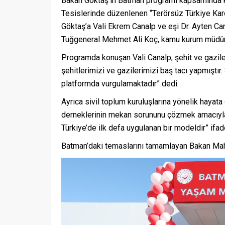
Bakan Göktaş’ın Batman programı kapsamında kat
Tesislerinde düzenlenen “Terörsüz Türkiye Karde
Göktaş’a Vali Ekrem Canalp ve eşi Dr. Ayten Ca
Tuğgeneral Mehmet Ali Koç, kamu kurum müdürler
Programda konuşan Vali Canalp, şehit ve gazile
şehitlerimizi ve gazilerimizi baş tacı yapmıştı
platformda vurgulamaktadır” dedi.
Ayrıca sivil toplum kuruluşlarına yönelik hayata
derneklerinin mekan sorununu çözmek amacıyla 
Türkiye’de ilk defa uygulanan bir modeldir” ifade
Batman’daki temaslarını tamamlayan Bakan Mahin