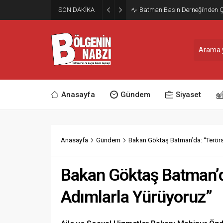
SON DAKİKA
Zabıta Ekiplerinden Yol ve Kal
Anasayfa
Gündem
Siyaset
Anasayfa
Gündem
Bakan Göktaş Batman’da: “Terörs
Bakan Göktaş Batman’d
Adımlarla Yürüyoruz”