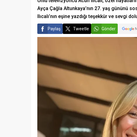
Ünlü televizyoncu Acun Ilıcalı, özel hayatlar
Ayça Çağla Altunkaya’nın 27. yaş gününü sosy
Ilıcalı’nın eşine yazdığı teşekkür ve sevgi dol
Paylaş
Tweetle
Gönder