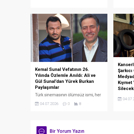
kazınan ünlü oyuncu Gül Gölge,
ardından 
sosyal medyadaki fit görünümü ve
olarak 
genç haliyle yeniden gündeme
medya h
oturdu. Ekranlardan uzak bir yaşam
Saba Tü
süren 44 yaşındaki güzel
paylaştığ
oyuncunun son hali takipçilerinden
tam not aldı.
Kanser
Kemal Sunal Vefatının 26.
Şarkıcı
Yılında Özlemle Anıldı: Ali ve
Medyada
Gül Sunal’dan Yürek Burkan
Kıymet
Paylaşımlar
Silecek
Türk sinemasının ölümsüz ismi, her
90’lı yıl
04.07.
kuşağın sevgilisi usta sanatçı Kemal
arabesk 
04.07.2026
0
8
Sunal, vefatının 26. yıl dönümünde
Cansever
kabri başında ve sosyal medyada
ettiği ka
derin bir özlemle anıldı. Usta
sorunlar
oyuncunun eşi Gül Sunal ile oğlu Ali
korurke
Sunal'ın paylaştığı mesajlar
Bir Yorum Yazın
sitem do