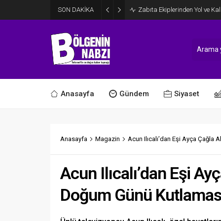
SON DAKİKA
Zabıta Ekiplerinden Yol ve Kal
Anasayfa
Gündem
Siyaset
Anasayfa
Magazin
Acun Ilıcalı’dan Eşi Ayça Çağla
Acun Ilıcalı’dan Eşi A
Doğum Günü Kutlamas