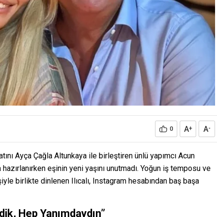
A
A
0
+
-
atını Ayça Çağla Altunkaya ile birleştiren ünlü yapımcı Acun
aya hazırlanırken eşinin yeni yaşını unutmadı. Yoğun iş temposu ve
iyle birlikte dinlenen Ilıcalı, Instagram hesabından baş başa
rdik, Hep Yanımdaydın”