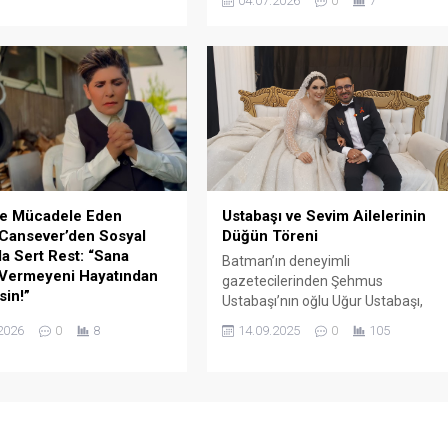
04.07.2026
0
7
gerçekleşen vefatının ardından
vefat etti. Acı haberi ilk
derin bir sessizliğe bürünen kızı
gazeteci Adem Metan sosyal
Anjelik Calvin, katıldığı televizyon
esabından duyururken,
programında çarpıcı açıklamalarda
mer de derin üzüntüsünü
bulundu. Annesinden kalan maddi
ı bir mesajla dile getirdi.
ve manevi mirasa değinen Calvin,
"Hiç çalışmasam da olur" dedi.
le Mücadele Eden
Ustabaşı ve Sevim Ailelerinin
 Cansever’den Sosyal
Düğün Töreni
 Sert Rest: “Sana
Batman’ın deneyimli
 Vermeyeni Hayatından
gazetecilerinden Şehmus
sin!”
Ustabaşı’nın oğlu Uğur Ustabaşı,
lara damgasını vuran
Rupel Sevim ile hayatını birleştirdi.
2026
0
8
14.09.2025
0
105
müziğin güçlü sesi
, bir süredir mücadele
nser hastalığı ve sağlık
ıyla gündemdeki yerini
n, sosyal medya hesabından
lu bir paylaşıma imza attı.