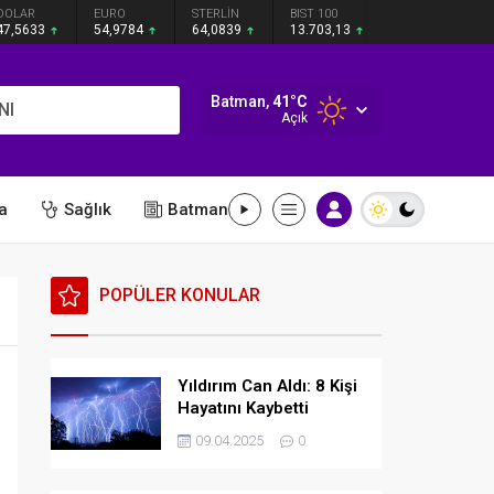
DOLAR
EURO
STERLİN
BIST 100
47,5633
54,9784
64,0839
13.703,13
Batman,
41
°C
NI
Açık
a
Sağlık
Batman
POPÜLER KONULAR
Yıldırım Can Aldı: 8 Kişi
Hayatını Kaybetti
09.04.2025
0