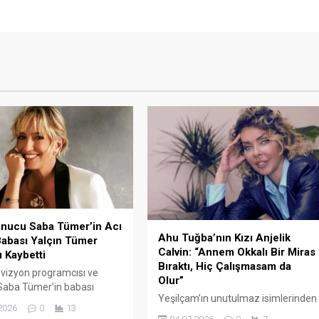
nucu Saba Tümer’in Acı
Ahu Tuğba’nın Kızı Anjelik
abası Yalçın Tümer
Calvin: “Annem Okkalı Bir Miras
ı Kaybetti
Bıraktı, Hiç Çalışmasam da
evizyon programcısı ve
Olur”
Saba Tümer'in babası
Yeşilçam’ın unutulmaz isimlerinden
ümer, uzun süredir
2026
0
13
Ahu Tuğba’nın 2024 yılında ABD’de
 ettiği sağlık sorunlarının