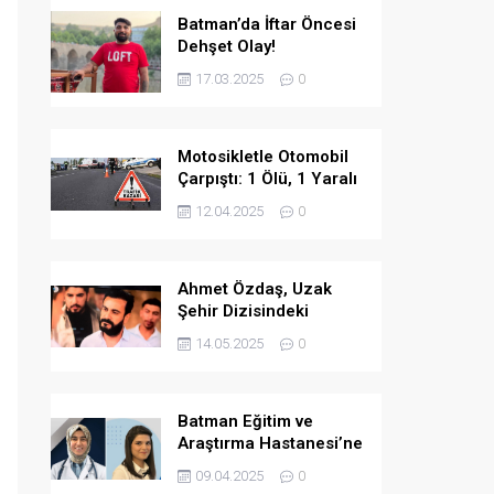
Batman’da İftar Öncesi
Dehşet Olay!
17.03.2025
0
Motosikletle Otomobil
Çarpıştı: 1 Ölü, 1 Yaralı
12.04.2025
0
Ahmet Özdaş, Uzak
Şehir Dizisindeki
Performansıyla Beğeni
14.05.2025
0
Topladı
Batman Eğitim ve
Araştırma Hastanesi’ne
İki Yeni Uzman Hekim
09.04.2025
0