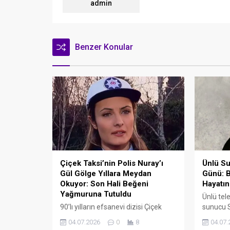
admin
Benzer Konular
Çiçek Taksi’nin Polis Nuray’ı
Ünlü Su
Gül Gölge Yıllara Meydan
Günü: B
Okuyor: Son Hali Beğeni
Hayatın
Yağmuruna Tutuldu
Ünlü tel
90’lı yılların efsanevi dizisi Çiçek
sunucu 
Taksi'de canlandırdığı "Polis Nuray"
Yalçın T
04.07.2026
0
8
04.07.
karakteriyle milyonların hafızasına
mücadele