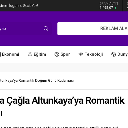
GRAM ALTIN
dırım İşgaline Geçit Yok!
6.495,07
REKLAM ALA
Ekonomi
Eğitim
Spor
Teknoloji
Düny
 Altunkaya’ya Romantik Doğum Günü Kutlaması
yça Çağla Altunkaya’ya Romantik
ı