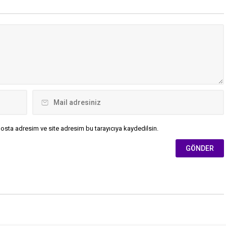
 zorlu süreçte vefasızlık
kişilere resti çeken ünlü
takipçilerine önemli
da bulundu.
osta adresim ve site adresim bu tarayıcıya kaydedilsin.