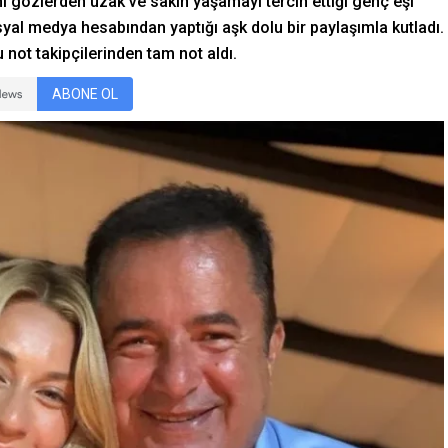
ını gözlerden uzak ve sakin yaşamayı tercih ettiği genç eşi
al medya hesabından yaptığı aşk dolu bir paylaşımla kutladı.
u not takipçilerinden tam not aldı.
ABONE OL