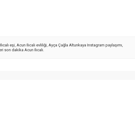
lıcalı eşi
,
Acun Ilıcalı evliliği
,
Ayça Çağla Altunkaya Instagram paylaşımı
,
i son dakika Acun Ilıcalı.