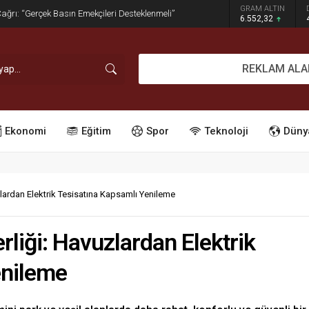
GRAM ALTIN
dırım İşgaline Geçit Yok!
6.552,32
REKLAM ALA
Ekonomi
Eğitim
Spor
Teknoloji
Düny
zlardan Elektrik Tesisatına Kapsamlı Yenileme
rliği: Havuzlardan Elektrik
enileme