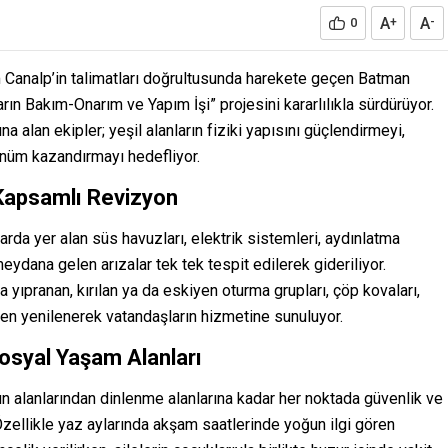
A
A
0
+
-
 Canalp’in talimatları doğrultusunda harekete geçen Batman
ın Bakım-Onarım ve Yapım İşi” projesini kararlılıkla sürdürüyor.
 alan ekipler; yeşil alanların fiziki yapısını güçlendirmeyi,
ünüm kazandırmayı hedefliyor.
 Kapsamlı Revizyon
da yer alan süs havuzları, elektrik sistemleri, aydınlatma
ydana gelen arızalar tek tek tespit edilerek gideriliyor.
 yıpranan, kırılan ya da eskiyen oturma grupları, çöp kovaları,
en yenilenerek vatandaşların hizmetine sunuluyor.
Sosyal Yaşam Alanları
n alanlarından dinlenme alanlarına kadar her noktada güvenlik ve
 Özellikle yaz aylarında akşam saatlerinde yoğun ilgi gören