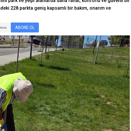
ni park ve yeşil alanlarda daha rahat, konforlu ve güvenli bir
ndeki 228 parkta geniş kapsamlı bir bakım, onarım ve
ABONE OL