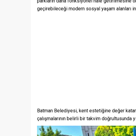
parkların daha fonksiyonel hale getirilmesine önc
geçirebileceği modern sosyal yaşam alanları inş
Batman Belediyesi, kent estetiğine değer katan
çalışmalarının belirli bir takvim doğrultusunda 