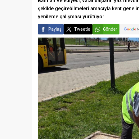
Batman Belediyesi, vatandaşların yaz mevsimi
şekilde geçirebilmeleri amacıyla kent geneli
yenileme çalışması yürütüyor.
Paylaş
Tweetle
Gönder