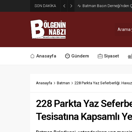
SON DAKİKA
Zabıta Ekiplerinden Yol ve Kal
Anasayfa
Gündem
Siyaset
Anasayfa
Batman
228 Parkta Yaz Seferberliği: Havu
228 Parkta Yaz Seferbe
Tesisatına Kapsamlı Y