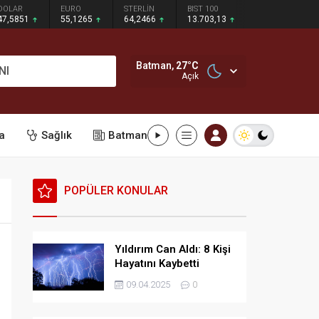
DOLAR
EURO
STERLİN
BIST 100
47,5851
55,1265
64,2466
13.703,13
Batman,
27
°C
NI
Açık
a
Sağlık
Batman
POPÜLER KONULAR
Yıldırım Can Aldı: 8 Kişi
Hayatını Kaybetti
09.04.2025
0