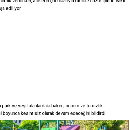
elik verilirken, ailelerin çocuklarıyla birlikte huzur içinde vakit
a ediliyor.
 park ve yeşil alanlardaki bakım, onarım ve temizlik
yıl boyunca kesintisiz olarak devam edeceğini bildirdi.