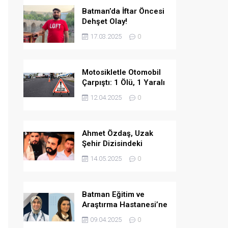
Batman’da İftar Öncesi
Dehşet Olay!
17.03.2025
0
Motosikletle Otomobil
Çarpıştı: 1 Ölü, 1 Yaralı
12.04.2025
0
Ahmet Özdaş, Uzak
Şehir Dizisindeki
Performansıyla Beğeni
14.05.2025
0
Topladı
Batman Eğitim ve
Araştırma Hastanesi’ne
İki Yeni Uzman Hekim
09.04.2025
0