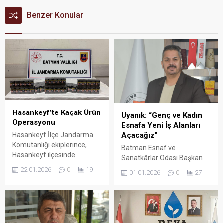
Benzer Konular
Hasankeyf’te Kaçak Ürün
Uyanık: “Genç ve Kadın
Operasyonu
Esnafa Yeni İş Alanları
Açacağız”
Hasankeyf İlçe Jandarma
Komutanlığı ekiplerince,
Batman Esnaf ve
Hasankeyf ilçesinde
Sanatkârlar Odası Başkan
bulunan uygulama
Adayı Cibrail Uyanık, gençler
22.01.2026
0
19
01.01.2026
0
27
noktasında gerçekleştirilen
ve kadın esnaflara yönelik
denetimlerde 43 farklı araç
projeleriyle oda yönetiminde
durduruldu.
daha katılımcı ve çözüm
odaklı bir anlayışı hayata
geçirmeyi hedeflediklerini