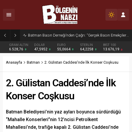
Zabıta Ekiplerinden Yol ve Kaldırım İşgaline Geçit Yok!
GRAM ALTIN
DOLAR
EURO
STERLİN
BIST 100
6.528,76
47,5952
55,0664
64,2258
13.676,19
Anasayfa
Batman
2. Gülistan Caddesi’nde İlk Konser Coşkusu
2. Gülistan Caddesi’nde İlk
Konser Coşkusu
Batman Belediyesi’nin yaz ayları boyunca sürdürdüğü
“Mahalle Konserleri”nin 12’ncisi Petrolkent
Mahallesi’nde, trafiğe kapalı 2. Gülistan Caddesi’nde