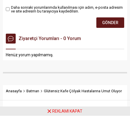
Daha sonraki yorumlarımda kullanılması için adım, e-posta adresim
ve site adresim bu tarayıcıya kaydedilsin.
Ziyaretçi Yorumları - 0 Yorum
Henüz yorum yapılmamış.
Anasayfa
Batman
Glütensiz Kafe Çölyak Hastalarına Umut Oluyor
Glütensiz Kafe Çölyak
REKLAMI KAPAT
Hastalarına Umut Oluyor