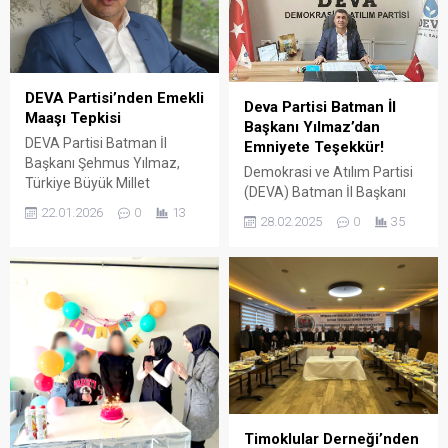
açıkladı.
DEVA Partisi’nden Emekli
Deva Partisi Batman İl
Maaşı Tepkisi
Başkanı Yılmaz’dan
DEVA Partisi Batman İl
Emniyete Teşekkür!
Başkanı Şehmus Yılmaz,
Demokrasi ve Atılım Partisi
Türkiye Büyük Millet
(DEVA) Batman İl Başkanı
Meclisi’nde görüşülen
Şehmus Yılmaz,
22.01.2026
0
13
28.02.2025
0
35
emeklilere yönelik maaş
Batman’daki uyuşturucu ile
düzenlemesine tepki
mücadele çalışmalarına
gösterdi. Yılmaz, emekli
katkı sağlayan Batman İl
maaşlarının 19–20 bin TL
Emniyet Müdürlüğü’ne
bandında belirlenmesinin,
teşekkür etti.
yıllarca çalışmış milyonlarca
emekliyi hayal kırıklığına
uğrattığını söyledi.
Timoklular Derneği’nden