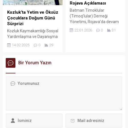
Rojava Açıklaması
Batman Timoklular
Kozluk’ta Yetim ve Öksüz
(Timoq’lular) Derneği
Çocuklara Doğum Günü
Yönetimi, Rojava’da devam
Sürprizi
eden saldırılara ilişkin yazılı
22.01.2026
0
31
Kozluk Kaymakamlığı Sosyal
bir açıklama yaparak
Yardımlaşma ve Dayanışma
yaşananların yalnızca belirli
Vakfı Müdürlüğü tarafından
bir bölgeyi değil, insanlığın
14.02.2025
0
29
başlatılan ‘Bizim
ortak vicdanını hedef aldığını
Çocuklarımız Projesi’
vurguladı.
kapsamında ilçede ikamet
Bir Yorum Yazın
eden öksüz ve yetim
çocukların doğum günleri ev
ziyaretleri ile kutlanmaya
devam ediyor.