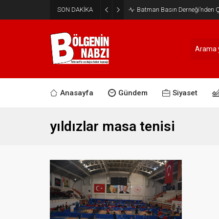
SON DAKİKA
Batman Basın Derneği’nden Ça
Anasayfa
Gündem
Siyaset
yıldızlar masa tenisi