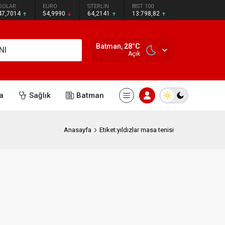
DOLAR
EURO
STERLİN
BIST 100
47,7014
54,9990
64,2141
13.798,82
Batman,
28
°C
NI
Açık
a
Sağlık
Batman
Anasayfa
Etiket:yıldızlar masa tenisi