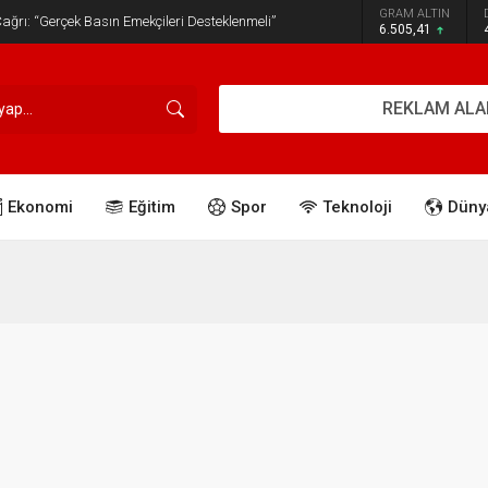
GRAM ALTIN
ğrı: “Gerçek Basın Emekçileri Desteklenmeli”
6.505,41
REKLAM ALA
Ekonomi
Eğitim
Spor
Teknoloji
Düny